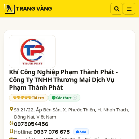
TRANG VÀNG
Khí Công Nghiệp Phạm Thành Phát -
Công Ty TNHH Thương Mại Dịch Vụ
Phạm Thành Phát
Tài trợ
Xác thực
?
Số 21/22, Ấp Bến Sắn, X. Phước Thiền, H. Nhơn Trạch,
Đồng Nai
, Việt Nam
0973054456
Hotline:
0937 076 678
Zalo