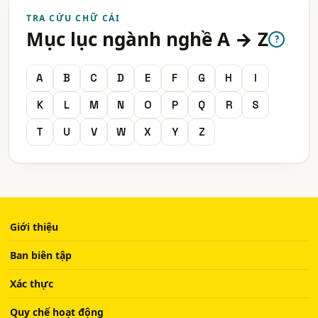
TRA CỨU CHỮ CÁI
Mục lục ngành nghề A → Z
?
A
B
C
D
E
F
G
H
I
K
L
M
N
O
P
Q
R
S
T
U
V
W
X
Y
Z
Giới thiệu
Ban biên tập
Xác thực
Quy chế hoạt động