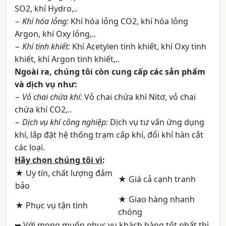
SO2, khí Hydro,..
−
Khí hóa lỏng:
Khí hóa lỏng CO2, khí hóa lỏng
Argon, khí Oxy lỏng,..
−
Khí tinh khiết:
Khí Acetylen tinh khiết, khí Oxy tinh
khiết, khí Argon tinh khiết,..
Ngoài ra, chúng tôi còn cung cấp các sản phẩm
và dịch vụ như:
−
Vỏ chai chứa khí:
Vỏ chai chứa khí Nitơ, vỏ chai
chứa khí CO2,..
−
Dịch vụ khí công nghiệp:
Dịch vụ tư vấn ứng dụng
khí, lắp đặt hệ thống trạm cấp khí, đổi khí hàn cắt
các loại.
Hãy chọn chúng tôi vì
:
★ Uy tín, chất lượng đảm
★ Giá cả cạnh tranh
bảo
★ Giao hàng nhanh
★ Phục vụ tận tình
chóng
➥ Với mong muốn phục vụ khách hàng tốt nhất thì