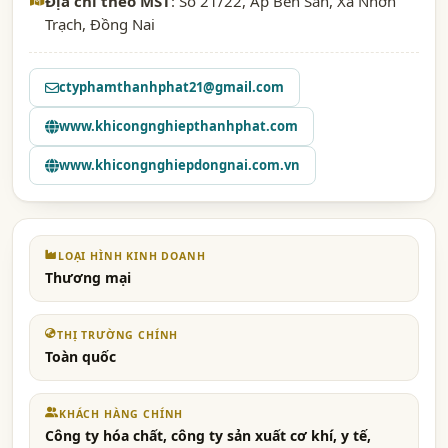
Địa chỉ theo MST
: Số 21/22, Ấp Bến Sắn, Xã Nhơn
Trạch, Đồng Nai
ctyphamthanhphat21@gmail.com
www.khicongnghiepthanhphat.com
www.khicongnghiepdongnai.com.vn
LOẠI HÌNH KINH DOANH
Thương mại
THỊ TRƯỜNG CHÍNH
Toàn quốc
KHÁCH HÀNG CHÍNH
Công ty hóa chất, công ty sản xuất cơ khí, y tế,