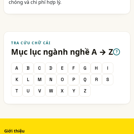
chóng và chi phí hợp lý.
TRA CỨU CHỮ CÁI
Mục lục ngành nghề A → Z
?
A
B
C
D
E
F
G
H
I
K
L
M
N
O
P
Q
R
S
T
U
V
W
X
Y
Z
Giới thiệu