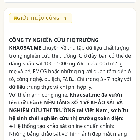
GIỚI THIỆU CÔNG TY
CÔNG TY NGHIÊN CỨU THỊ TRƯỜNG
KHAOSAT.ME
chuyên về thu tập dữ liệu chất lượng
trong nghiên cứu thị trường. Giờ đây, bạn có thể dễ
dàng khảo sát 100 - 1000 người thuộc đối tượng
mẹ và bé, FMCG hoặc những người quan tâm đến ô
tô, công nghệ, du lịch, F&B,.. Chỉ trong 3 - 7 ngày với
dữ liệu trung thực và chi phí hợp lý.
Với thế mạnh công nghệ,
Khaosat.me đã vươn
lên trở thành
NỀN TẢNG SỐ 1 VỀ KHẢO SÁT VÀ
NGHIÊN CỨU THỊ TRƯỜNG
tại Việt Nam, sở hữu
hệ sinh thái nghiên cứu thị trường toàn diện
:
◈ Hệ thống tạo khảo sát online chuẩn chỉnh:
Những bảng khảo sát với hình ảnh đẹp mắt mang