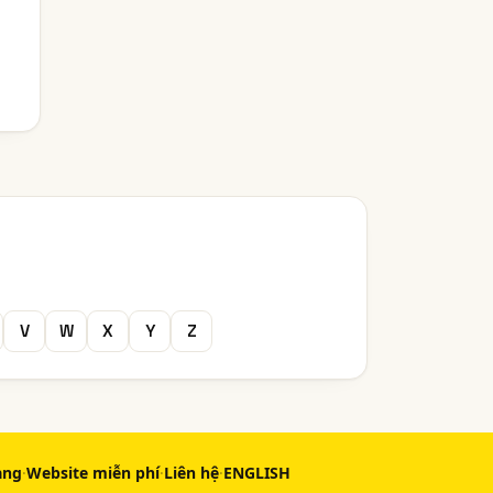
V
W
X
Y
Z
àng
·
Website miễn phí
·
Liên hệ
·
ENGLISH