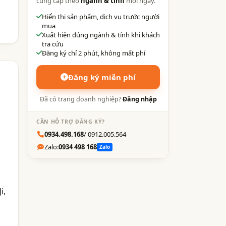
cung cấp theo
ngành & tỉnh
mỗi ngày.
Hiển thị sản phẩm, dịch vụ trước người
mua
Xuất hiện đúng ngành & tỉnh khi khách
tra cứu
Đăng ký chỉ 2 phút, không mất phí
Đăng ký miễn phí
Đã có trang doanh nghiệp?
Đăng nhập
CẦN HỖ TRỢ ĐĂNG KÝ?
0934.498.168
/ 0912.005.564
Zalo:
0934 498 168
Zalo
i,