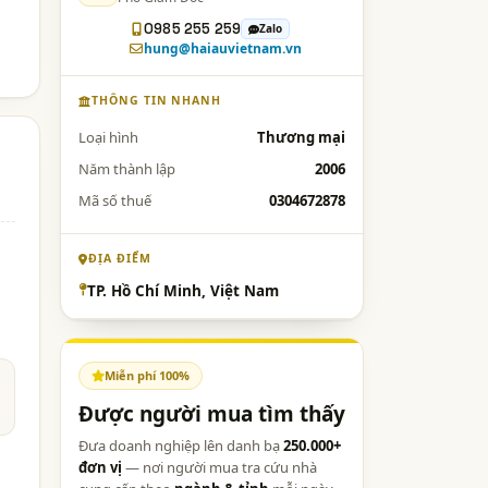
0985 255 259
Zalo
hung@haiauvietnam.vn
THÔNG TIN NHANH
Loại hình
Thương mại
Năm thành lập
2006
Mã số thuế
0304672878
ĐỊA ĐIỂM
TP. Hồ Chí Minh, Việt Nam
Miễn phí 100%
Được người mua tìm thấy
Đưa doanh nghiệp lên danh bạ
250.000+
đơn vị
— nơi người mua tra cứu nhà