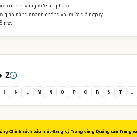
hỗ trợ trọn vòng đời sản phẩm
an giao hàng nhanh chóng với mức giá hợp lý
ỗ trợ.
→ Z
?
I
K
L
M
N
O
P
Q
R
S
T
U
động
·
Chính sách bảo mật
·
Đăng ký Trang vàng
·
Quảng cáo Trang v