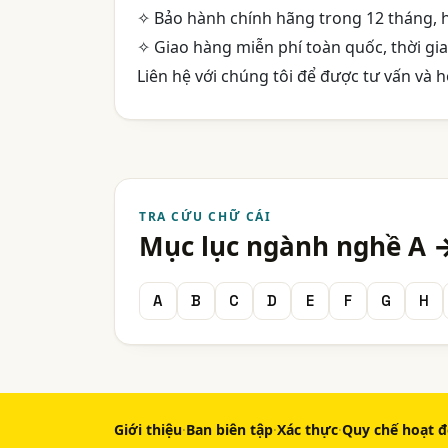
✧ Bảo hành chính hãng trong 12 tháng, 
✧ Giao hàng miễn phí toàn quốc, thời gi
Liên hệ với chúng tôi để được tư vấn và h
TRA CỨU CHỮ CÁI
Mục lục ngành nghề A 
A
B
C
D
E
F
G
H
Giới thiệu
·
Ban biên tập
·
Xác thực
·
Quy chế hoạt 