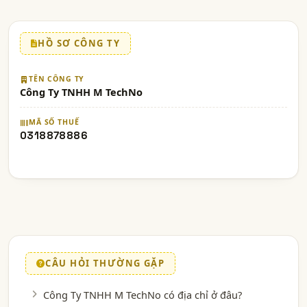
HỒ SƠ CÔNG TY
TÊN CÔNG TY
Công Ty TNHH M TechNo
MÃ SỐ THUẾ
0318878886
CÂU HỎI THƯỜNG GẶP
Công Ty TNHH M TechNo có địa chỉ ở đâu?