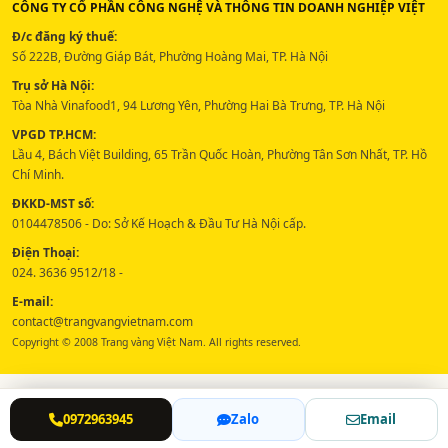
CÔNG TY CỔ PHẦN CÔNG NGHỆ VÀ THÔNG TIN DOANH NGHIỆP VIỆT
Đ/c đăng ký thuế:
Số 222B, Đường Giáp Bát, Phường Hoàng Mai, TP. Hà Nội
Trụ sở Hà Nội:
Tòa Nhà Vinafood1, 94 Lương Yên, Phường Hai Bà Trưng, TP. Hà Nội
VPGD TP.HCM:
Lầu 4, Bách Việt Building, 65 Trần Quốc Hoàn, Phường Tân Sơn Nhất, TP. Hồ
Chí Minh.
ĐKKD-MST số:
0104478506 - Do: Sở Kế Hoạch & Đầu Tư Hà Nội cấp.
Điện Thoại:
024. 3636 9512/18 -
E-mail:
contact@trangvangvietnam.com
Copyright © 2008 Trang vàng Việt Nam. All rights reserved.
0972963945
Zalo
Email