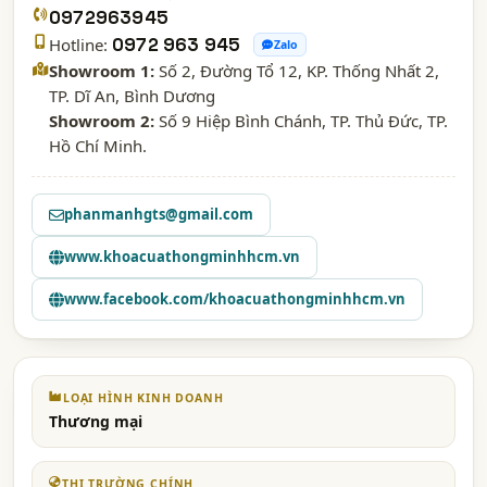
0972963945
Hotline:
0972 963 945
Zalo
Showroom 1:
Số 2, Đường Tổ 12, KP. Thống Nhất 2,
TP. Dĩ An, Bình Dương
Showroom 2:
Số 9 Hiệp Bình Chánh, TP. Thủ Đức, TP.
Hồ Chí Minh.
phanmanhgts@gmail.com
www.khoacuathongminhhcm.vn
www.facebook.com/khoacuathongminhhcm.vn
LOẠI HÌNH KINH DOANH
Thương mại
THỊ TRƯỜNG CHÍNH