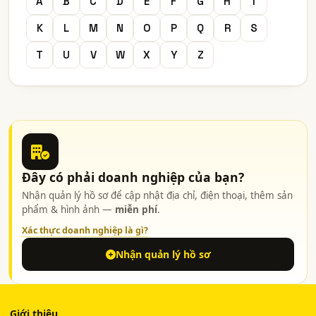
A
B
C
D
E
F
G
H
I
K
L
M
N
O
P
Q
R
S
T
U
V
W
X
Y
Z
Đây có phải doanh nghiệp của bạn?
Nhận quản lý hồ sơ để cập nhật địa chỉ, điện thoại, thêm sản
phẩm & hình ảnh —
miễn phí
.
Xác thực doanh nghiệp là gì?
Nhận quản lý hồ sơ
Giới thiệu