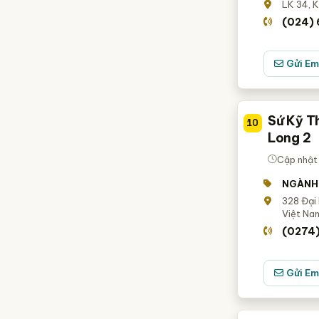
LK 34, K
(024)
Gửi Em
Sứ Kỹ T
10
Long 2
Cập nhật 
NGÀNH
328 Đại 
Việt Na
(0274
Gửi Em