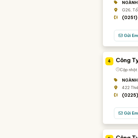
NGÀNH
G26, Tổ 
(0251
Gửi Em
Công Ty
4
Cập nhật 
NGÀNH
422 Thiê
(0225
Gửi Em
Công Ty