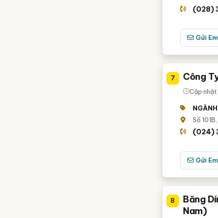
(028) 
Gửi Em
Công Ty
7
Cập nhật
NGÀNH
Số 101B,
(024) 
Gửi Em
Băng Dín
8
Nam)