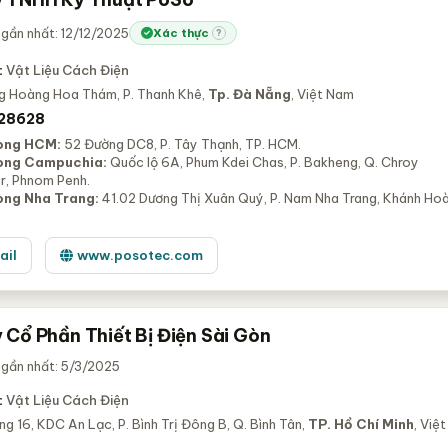
gần nhất: 12/12/2025
Xác thực
?
:
Vật Liệu Cách Điện
g Hoàng Hoa Thám, P. Thanh Khê,
Tp. Đà Nẵng
, Việt Nam
28628
òng HCM:
52 Đường DC8, P. Tây Thạnh, TP. HCM.
òng Campuchia:
Quốc lộ 6A, Phum Kdei Chas, P. Bakheng, Q. Chroy
r, Phnom Penh.
òng Nha Trang:
41.02 Dương Thị Xuân Quý, P. Nam Nha Trang, Khánh Hoà
ail
www.posotec.com
 Cổ Phần Thiết Bị Điện Sài Gòn
 gần nhất: 5/3/2025
:
Vật Liệu Cách Điện
g 16, KDC An Lạc, P. Bình Trị Đông B, Q. Bình Tân,
TP. Hồ Chí Minh
, Việt