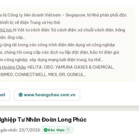
 là Công ty liên doanh Việtnam – Singapore, là Nhà phân phối độc
hiết bị về Điện Trung và Hạ thế.
chủ lực
là Vật tư cách điện: Sứ cách điện, sứ chuỗi cách điện, băng
ện, ống cáp,..
g rộng rãi trong các công trình điện dân dụng và công nghiệp
a, chúng tôi cung cấp các dịch vụ lắp đặt điện, bảo trì điện gia
n công nghiệp, xây dựng mạng lưới điện trung, hạ thế,..
a Hoàng Châu
: HELITA, OBO, YAMUNA GASES & CHEMICAL,
BIMED, CONNECTWELL, MKS, DPI, GUNKUL,..
ail
www.hoangchau.com.vn
ghiệp Tư Nhân Đoàn Long Phúc
 gần nhất: 23/7/2026
Xác thực
?