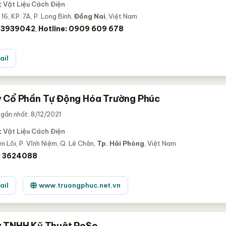
:
Vật Liệu Cách Điện
16, KP. 7A, P. Long Bình,
Đồng Nai
, Việt Nam
) 3939042
Hotline: 0909 609 678
,
ail
 Cổ Phần Tự Động Hóa Trường Phúc
gần nhất: 8/12/2021
:
Vật Liệu Cách Điện
n Lôi, P. Vĩnh Niệm, Q. Lê Chân,
Tp. Hải Phòng
, Việt Nam
) 3624088
ail
www.truongphuc.net.vn
 TNHH Kỹ Thuật PoSo