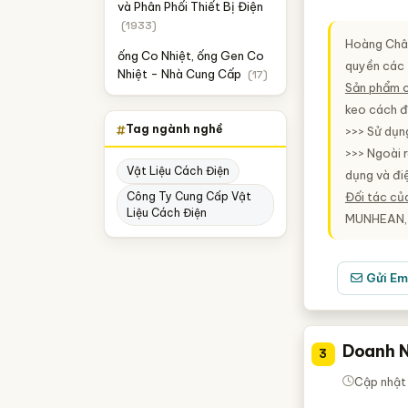
và Phân Phối Thiết Bị Điện
(1933)
Hoàng Châu
ống Co Nhiệt, ống Gen Co
quyền các t
Nhiệt - Nhà Cung Cấp
(17)
Sản phẩm 
keo cách đi
Tag ngành nghề
>>> Sử dụn
>>> Ngoài r
Vật Liệu Cách Điện
dụng và điệ
Đối tác củ
Công Ty Cung Cấp Vật
Liệu Cách Điện
MUNHEAN, 
Gửi Em
Doanh N
3
Cập nhật