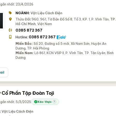
 gần nhất: 23/4/2026
NGÀNH:
Vật Liệu Cách Điện
Thửa Đất 960, 961, Tờ Bản Đồ Số 8, Tổ 3, KP. 1, P. Vĩnh Tân,
TP.
Hồ Chí Minh
, Việt Nam
0385 872 367
0385 872 367
Hotline:
Miền Bắc:
Số 20, Đường số 5 mới, Xã Nam Sơn, Huyện An
Dương, TP. Hải Phòng
Miền Nam:
Lô 861, KCN VSIP II, P. Vĩnh Tân, TP. Tân Uyên, Bình
Dương
ail
 Cổ Phần Tập Đoàn Toji
 gần nhất: 5/3/2025
Xác thực
?
:
Vật Liệu Cách Điện