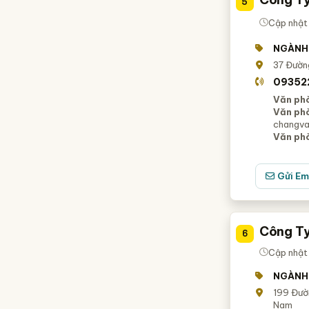
5
Cập nhật 
NGÀNH
37 Đườn
09352
Văn ph
Văn ph
changva
Văn ph
Gửi Em
Công Ty
6
Cập nhật
NGÀNH
199 Đườn
Nam