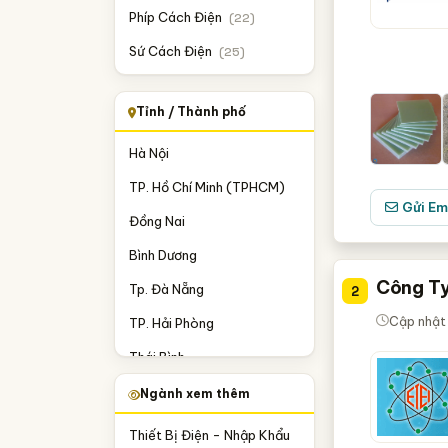
Phíp Cách Điện
(22)
Sứ Cách Điện
(25)
Tỉnh / Thành phố
Hà Nội
TP. Hồ Chí Minh (TPHCM)
Gửi Em
Đồng Nai
Bình Dương
Công Ty
Tp. Đà Nẵng
2
Cập nhật 
TP. Hải Phòng
Thái Bình
TP. Cần Thơ
Ngành xem thêm
Vĩnh Phúc
Thiết Bị Điện - Nhập Khẩu