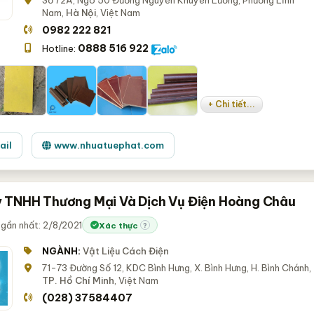
Số 72A, Ngõ 50 Đường Nguyễn Khuyến Lương, Phường Lĩnh
Nam,
Hà Nội
, Việt Nam
0982 222 821
0888 516 922
Hotline:
+ Chi tiết...
ail
www.nhuatuephat.com
 TNHH Thương Mại Và Dịch Vụ Điện Hoàng Châu
gần nhất: 2/8/2021
Xác thực
?
NGÀNH:
Vật Liệu Cách Điện
71-73 Đường Số 12, KDC Bình Hưng, X. Bình Hưng, H. Bình Chánh,
TP. Hồ Chí Minh
, Việt Nam
(028) 37584407