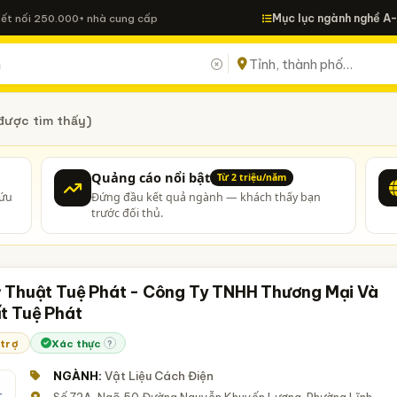
Mục lục ngành nghề A
Kết nối 250.000+ nhà cung cấp
được tìm thấy)
Quảng cáo nổi bật
Từ 2 triệu/năm
cứu
Đứng đầu kết quả ngành — khách thấy bạn
trước đối thủ.
 Thuật Tuệ Phát - Công Ty TNHH Thương Mại Và
t Tuệ Phát
 trợ
Xác thực
?
NGÀNH:
Vật Liệu Cách Điện