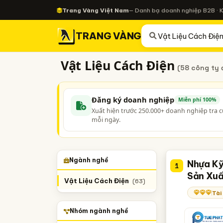
Trang Vàng Việt Nam
— Danh bạ doanh nghiệp B2B · 
TRANG VÀNG
Vật Liệu Cách Điện
(58 công ty 
Đăng ký doanh nghiệp
Miễn phí 100%
Xuất hiện trước 250.000+ doanh nghiệp tra 
mỗi ngày.
Ngành nghề
Nhựa Kỹ
1
Sản Xuấ
Vật Liệu Cách Điện
(63)
Tài
Nhóm ngành nghề