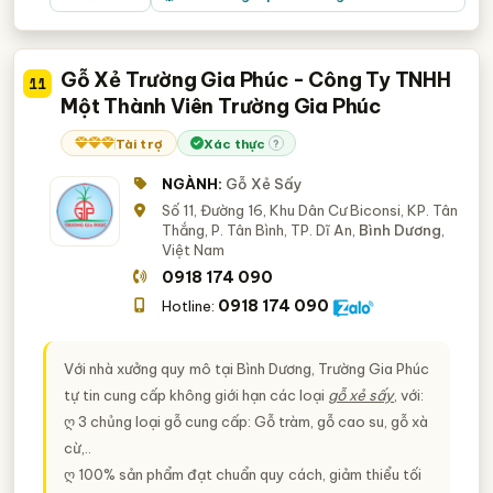
Gỗ Xẻ Trường Gia Phúc - Công Ty TNHH
11
Một Thành Viên Trường Gia Phúc
Tài trợ
Xác thực
?
NGÀNH:
Gỗ Xẻ Sấy
Số 11, Đường 16, Khu Dân Cư Biconsi, KP. Tân
Thắng, P. Tân Bình, TP. Dĩ An,
Bình Dương
,
Việt Nam
0918 174 090
0918 174 090
Hotline:
Với nhà xưởng quy mô tại Bình Dương, Trường Gia Phúc
tự tin cung cấp không giới hạn các loại
gỗ xẻ sấy
, với:
ღ 3 chủng loại gỗ cung cấp: Gỗ tràm, gỗ cao su, gỗ xà
cừ,..
ღ 100% sản phẩm đạt chuẩn quy cách, giảm thiểu tối