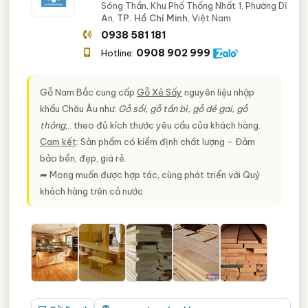
Sóng Thần, Khu Phố Thống Nhất 1, Phường Dĩ
An,
TP. Hồ Chí Minh
, Việt Nam
0938 581 181
0908 902 999
Hotline:
Gỗ Nam Bắc cung cấp
Gỗ Xẻ Sấy
nguyên liệu nhập
khẩu Châu Âu như:
Gỗ sồi, gỗ tần bì, gỗ dẻ gai, gỗ
thông
,.. theo đủ kích thước yêu cầu của khách hàng.
Cam kết
: Sản phẩm có kiểm định chất lượng - Đảm
bảo bền, đẹp, giá rẻ.
➦ Mong muốn được hợp tác, cùng phát triển với Quý
khách hàng trên cả nước.