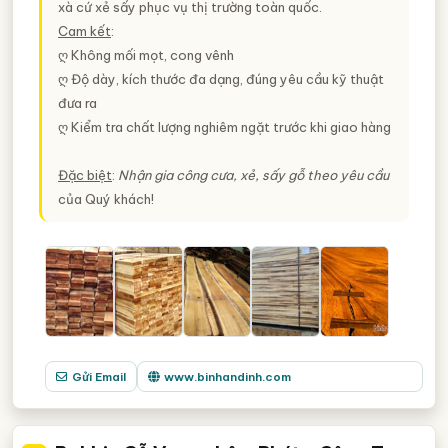
xà cứ xẻ sấy phục vụ thị trường toàn quốc.
Cam kết
:
ღ Không mối mọt, cong vênh
ღ Độ dày, kích thước đa dạng, đúng yêu cầu kỹ thuật
đưa ra
ღ Kiểm tra chất lượng nghiêm ngặt trước khi giao hàng
Đặc biệt
:
Nhận gia công cưa, xẻ, sấy gỗ theo yêu cầu
của Quý khách!
Gửi Email
www.binhandinh.com