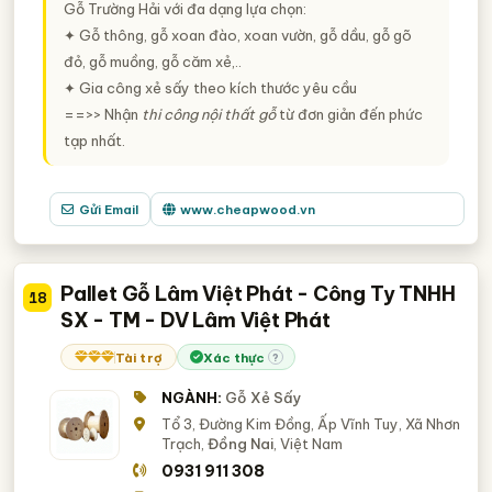
Gỗ Trường Hải với đa dạng lựa chọn:
✦ Gỗ thông, gỗ xoan đào, xoan vườn, gỗ dầu, gỗ gõ
đỏ, gỗ muồng, gỗ căm xẻ,..
✦ Gia công xẻ sấy theo kích thước yêu cầu
==>> Nhận
thi công nội thất gỗ
từ đơn giản đến phức
tạp nhất.
Gửi Email
www.cheapwood.vn
Pallet Gỗ Lâm Việt Phát - Công Ty TNHH
18
SX - TM - DV Lâm Việt Phát
Tài trợ
Xác thực
?
NGÀNH:
Gỗ Xẻ Sấy
Tổ 3, Đường Kim Đồng, Ấp Vĩnh Tuy, Xã Nhơn
Trạch,
Đồng Nai
, Việt Nam
0931 911 308