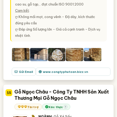
cao su, gỗ tạp,.. đạt chuẩn ISO 9001:2000
Cam kết
:
ღ Không mối mọt, cong vênh - Độ dày, kích thước
đúng yêu cầu
ღ Đáp ứng Số lượng lớn - Giá cả cạnh tranh - Dịch vụ
nhiệt tình.
Gửi Email
www.congtyphutoan.bizz.vn
Gỗ Ngọc Châu - Công Ty TNHH Sản Xuất
15
Thương Mại Gỗ Ngọc Châu
Tài trợ
Xác thực
?
NGÀNH:
Gỗ Xẻ Sấy