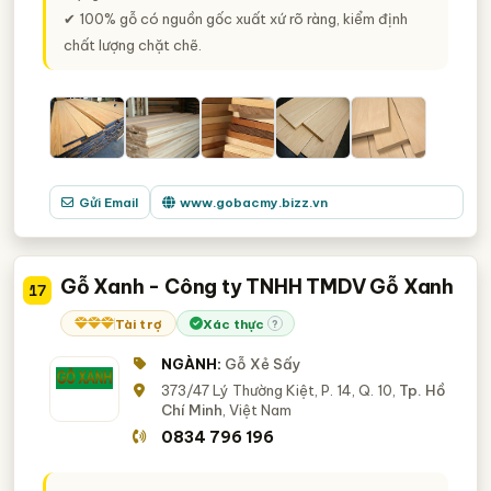
✔ 100% gỗ có nguồn gốc xuất xứ rõ ràng, kiểm định
chất lượng chặt chẽ.
Gửi Email
www.gobacmy.bizz.vn
Gỗ Xanh - Công ty TNHH TMDV Gỗ Xanh
17
Tài trợ
Xác thực
?
NGÀNH:
Gỗ Xẻ Sấy
373/47 Lý Thường Kiệt, P. 14, Q. 10,
Tp. Hồ
Chí Minh
, Việt Nam
0834 796 196