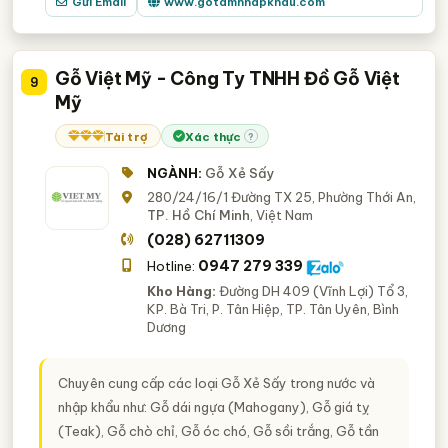
Gửi Email
www.gotamnhapkhau.com
Gỗ Việt Mỹ - Công Ty TNHH Đồ Gỗ Việt
9
Mỹ
Tài trợ
Xác thực
?
NGÀNH:
Gỗ Xẻ Sấy
280/24/16/1 Đường TX 25, Phường Thới An,
TP. Hồ Chí Minh
, Việt Nam
(028) 62711309
0947 279 339
Hotline:
Kho Hàng:
Đường DH 409 (Vĩnh Lợi) Tổ 3,
KP. Bà Tri, P. Tân Hiệp, TP. Tân Uyên, Bình
Dương
Chuyên cung cấp các loại Gỗ Xẻ Sấy trong nước và
nhập khẩu như: Gỗ dái ngựa (Mahogany), Gỗ giá tỵ
(Teak), Gỗ chò chỉ, Gỗ óc chó, Gỗ sồi trắng, Gỗ tần