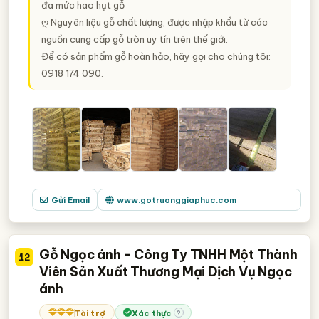
đa mức hao hụt gỗ
ღ Nguyên liệu gỗ chất lượng, được nhập khẩu từ các
nguồn cung cấp gỗ tròn uy tín trên thế giới.
Để có sản phẩm gỗ hoàn hảo, hãy gọi cho chúng tôi:
0918 174 090.
Gửi Email
www.gotruonggiaphuc.com
Gỗ Ngọc ánh - Công Ty TNHH Một Thành
12
Viên Sản Xuất Thương Mại Dịch Vụ Ngọc
ánh
Tài trợ
Xác thực
?