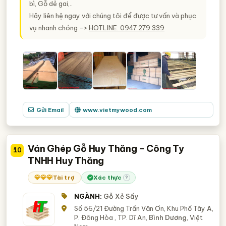
bì, Gỗ dẻ gai,..
Hãy liên hệ ngay với chúng tôi để được tư vấn và phục
vụ nhanh chóng ->
HOTLINE: 0947 279 339
Gửi Email
www.vietmywood.com
Ván Ghép Gỗ Huy Thăng - Công Ty
10
TNHH Huy Thăng
Tài trợ
Xác thực
?
NGÀNH:
Gỗ Xẻ Sấy
Số 56/21 Đường Trần Văn Ơn, Khu Phố Tây A,
P. Đông Hòa , TP. Dĩ An,
Bình Dương
, Việt