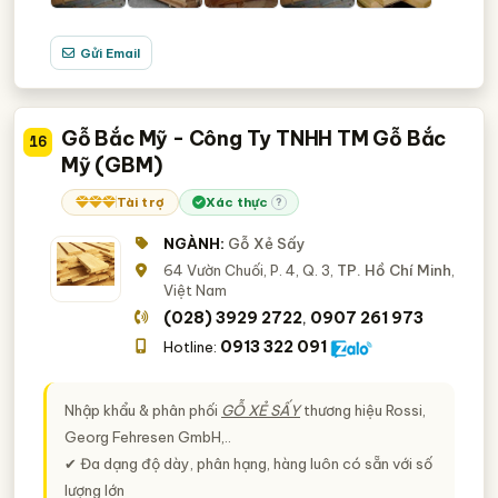
Gửi Email
Gỗ Bắc Mỹ - Công Ty TNHH TM Gỗ Bắc
16
Mỹ (GBM)
Tài trợ
Xác thực
?
NGÀNH:
Gỗ Xẻ Sấy
64 Vườn Chuối, P. 4, Q. 3,
TP. Hồ Chí Minh
,
Việt Nam
(028) 3929 2722
0907 261 973
,
0913 322 091
Hotline:
Nhập khẩu & phân phối
GỖ XẺ SẤY
thương hiệu Rossi,
Georg Fehresen GmbH,..
✔ Đa dạng độ dày, phân hạng, hàng luôn có sẵn với số
lượng lớn