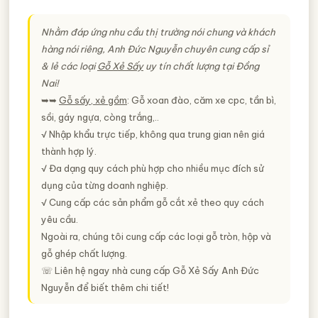
Nhằm đáp ứng nhu cầu thị trường nói chung và khách
hàng nói riêng, Anh Đức Nguyễn chuyên cung cấp sỉ
& lẻ các loại
Gỗ Xẻ Sấy
uy tín chất lượng tại Đồng
Nai!
➥➥
Gỗ sấy, xẻ gồm
: Gỗ xoan đào, căm xe cpc, tần bì,
sồi, gáy ngựa, còng trắng,..
√ Nhập khẩu trực tiếp, không qua trung gian nên giá
thành hợp lý.
√ Đa dạng quy cách phù hợp cho nhiều mục đích sử
dụng của từng doanh nghiệp.
√ Cung cấp các sản phẩm gỗ cắt xẻ theo quy cách
yêu cầu.
Ngoài ra, chúng tôi cung cấp các loại gỗ tròn, hộp và
gỗ ghép chất lượng.
☏ Liên hệ ngay nhà cung cấp Gỗ Xẻ Sấy Anh Đức
Nguyễn để biết thêm chi tiết!