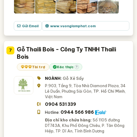
Gửi Email
www.vuonglamphat.com
Gỗ Thaili Bois - Công Ty TNHH Thaili
7
Bois
Tài trợ
Xác thực
?
NGÀNH:
Gỗ Xẻ Sấy
P.903, Tầng 9, Tòa Nhà Diamond Plaza, 34
Lê Duẩn, Phường Sài Gòn,
TP. Hồ Chí Minh
,
Việt Nam
0904 531 339
0944 566 986
Hotline:
Địa chỉ kho chứa hàng:
Số 1105 đường
DT743A, Khu Phố Đông Chiêu, P. Tân Đông
Hiệp, TP. Dĩ An, Tỉnh Bình Dương