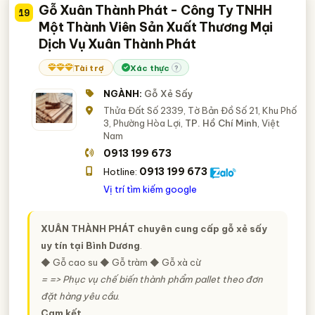
Gỗ Xuân Thành Phát - Công Ty TNHH
19
Một Thành Viên Sản Xuất Thương Mại
Dịch Vụ Xuân Thành Phát
Tài trợ
Xác thực
?
NGÀNH:
Gỗ Xẻ Sấy
Thửa Đất Số 2339, Tờ Bản Đồ Số 21, Khu Phố
3, Phường Hòa Lợi,
TP. Hồ Chí Minh
, Việt
Nam
0913 199 673
0913 199 673
Hotline:
Vị trí tìm kiếm google
XUÂN THÀNH PHÁT
chuyên cung cấp gỗ xẻ sấy
uy tín tại Bình Dương
.
◆ Gỗ cao su ◆ Gỗ tràm ◆ Gỗ xà cừ
= => Phục vụ chế biến thành phẩm pallet theo đơn
đặt hàng yêu cầu
.
Cam kết