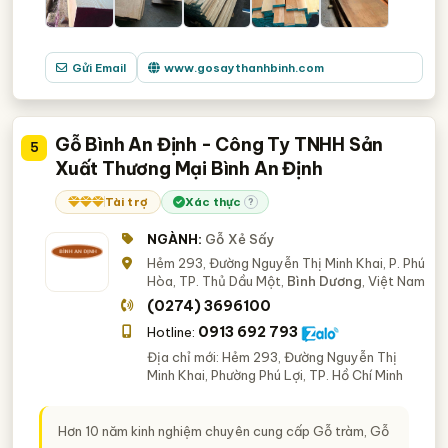
Gửi Email
www.gosaythanhbinh.com
Gỗ Bình An Định - Công Ty TNHH Sản
5
Xuất Thương Mại Bình An Định
Tài trợ
Xác thực
?
NGÀNH:
Gỗ Xẻ Sấy
Hẻm 293, Đường Nguyễn Thị Minh Khai, P. Phú
Hòa, TP. Thủ Dầu Một,
Bình Dương
, Việt Nam
(0274) 3696100
0913 692 793
Hotline:
Địa chỉ mới: Hẻm 293, Đường Nguyễn Thị
Minh Khai, Phường Phú Lợi, TP. Hồ Chí Minh
Hơn 10 năm kinh nghiệm chuyên cung cấp Gỗ tràm, Gỗ