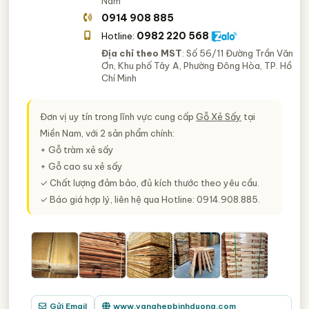
Nam
0914 908 885
0982 220 568
Hotline:
Địa chỉ theo MST
: Số 56/11 Đường Trần Văn
Ơn, Khu phố Tây A, Phường Đông Hòa, TP. Hồ
Chí Minh
Đơn vị uy tín trong lĩnh vực cung cấp
Gỗ Xẻ Sấy
tại
Miền Nam, với 2 sản phẩm chính:
+ Gỗ tràm xẻ sấy
+ Gỗ cao su xẻ sấy
✓ Chất lượng đảm bảo, đủ kích thước theo yêu cầu.
✓ Báo giá hợp lý, liên hệ qua Hotline: 0914.908.885.
Gửi Email
www.vanghepbinhduong.com