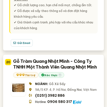
✔ Gỗ chất lượng cao, hạn chế mối mọt, chống ẩm tốt.
✔ Gỗ được xẻ sấy theo thông số và đơn đặt hàng
khách hàng yêu cầu.
✔ Giá thành cạnh tranh, phù hợp với nhu cầu khác nhau
của khách hàng.
Gửi Email
Gỗ Tràm Quang Nhật Minh - Công Ty
20
TNHH Một Thành Viên Quang Nhật Minh
Tài trợ
Xác thực
?
NGÀNH:
Gỗ Xẻ Sấy
9A/5 KP. 4, P. Hố Nai,
Đồng Nai
, Việt Nam
(0251) 3982 886
0906 580 317
Hotline: