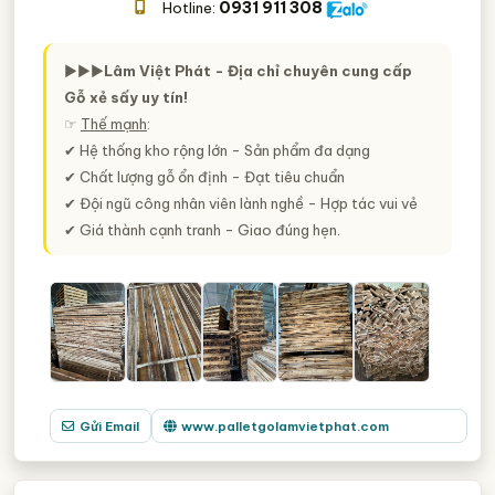
0931 911 308
Hotline:
►►►
Lâm Việt Phát - Địa chỉ chuyên cung cấp
Gỗ xẻ sấy uy tín!
☞
Thế mạnh
:
✔ Hệ thống kho rộng lớn - Sản phẩm đa dạng
✔ Chất lượng gỗ ổn định - Đạt tiêu chuẩn
✔ Đội ngũ công nhân viên lành nghề - Hợp tác vui vẻ
✔ Giá thành cạnh tranh - Giao đúng hẹn.
Gửi Email
www.palletgolamvietphat.com