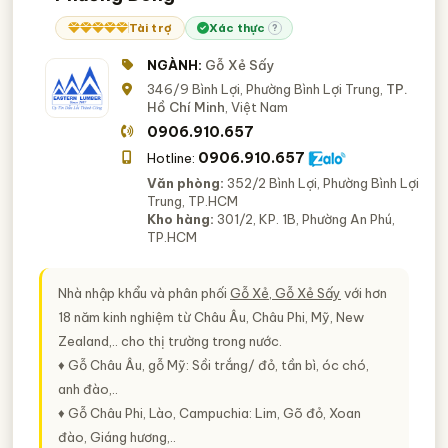
Tài trợ
Xác thực
?
NGÀNH:
Gỗ Xẻ Sấy
346/9 Bình Lợi, Phường Bình Lợi Trung,
TP.
Hồ Chí Minh
, Việt Nam
0906.910.657
0906.910.657
Hotline:
Văn phòng:
352/2 Bình Lợi, Phường Bình Lợi
Trung, TP.HCM
Kho hàng:
301/2, KP. 1B, Phường An Phú,
TP.HCM
Nhà nhập khẩu và phân phối
Gỗ Xẻ, Gỗ Xẻ Sấy
với hơn
18 năm kinh nghiệm từ Châu Âu, Châu Phi, Mỹ, New
Zealand,.. cho thị trường trong nước.
♦ Gỗ Châu Âu, gỗ Mỹ: Sồi trắng/ đỏ, tần bì, óc chó,
anh đào,..
♦ Gỗ Châu Phi, Lào, Campuchia: Lim, Gõ đỏ, Xoan
đào, Giáng hương,..