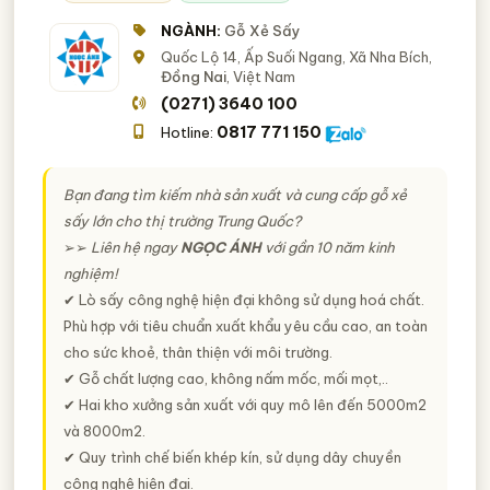
NGÀNH:
Gỗ Xẻ Sấy
Quốc Lộ 14, Ấp Suối Ngang, Xã Nha Bích,
Đồng Nai
, Việt Nam
(0271) 3640 100
0817 771 150
Hotline:
Bạn đang tìm kiếm nhà sản xuất và cung cấp gỗ xẻ
sấy lớn cho thị trường Trung Quốc?
➢➢
Liên hệ ngay
NGỌC ÁNH
với gần 10 năm kinh
nghiệm!
✔ Lò sấy công nghệ hiện đại không sử dụng hoá chất.
Phù hợp với tiêu chuẩn xuất khẩu yêu cầu cao, an toàn
cho sức khoẻ, thân thiện với môi trường.
✔ Gỗ chất lượng cao, không nấm mốc, mối mọt,..
✔ Hai kho xưởng sản xuất với quy mô lên đến 5000m2
và 8000m2.
✔ Quy trình chế biến khép kín, sử dụng dây chuyền
công nghệ hiện đại.