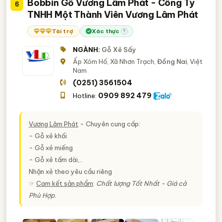
Bobbin Gỗ Vương Lâm Phát - Công Ty
6
TNHH Một Thành Viên Vương Lâm Phát
Tài trợ
Xác thực
?
NGÀNH:
Gỗ Xẻ Sấy
Ấp Xóm Hố, Xã Nhơn Trạch,
Đồng Nai
, Việt
Nam
(0251) 3561504
0909 892 479
Hotline:
Vương Lâm Phát
- Chuyên cung cấp:
- Gỗ xẻ khối
- Gỗ xẻ miếng
- Gỗ xẻ tấm dài,..
Nhận xẻ theo yêu cầu riêng
☞
Cam kết sản phẩm
:
Chất lượng Tốt Nhất - Giá cả
Phù Hợp
.