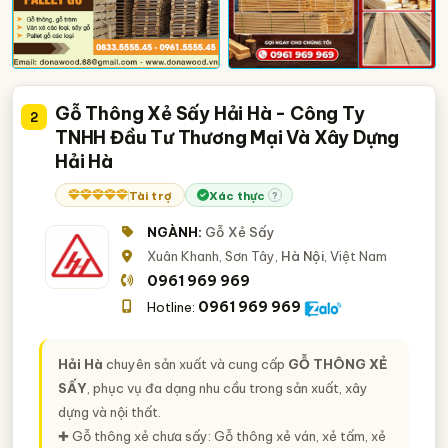
Gỗ Thông Xẻ Sấy Hải Hà - Công Ty
2
TNHH Đầu Tư Thương Mại Và Xây Dựng
Hải Hà
Tài trợ
Xác thực
?
NGÀNH:
Gỗ Xẻ Sấy
Xuân Khanh, Sơn Tây,
Hà Nội
, Việt Nam
0961 969 969
0961 969 969
Hotline:
Hải Hà
chuyên sản xuất và cung cấp
GỖ THÔNG XẺ
SẤY
, phục vụ đa dạng nhu cầu trong sản xuất, xây
dựng và nội thất.
✚ Gỗ thông xẻ chưa sấy: Gỗ thông xẻ ván, xẻ tấm, xẻ