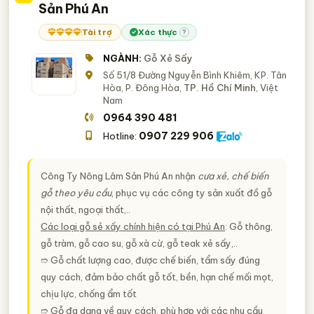
Sản Phú An
Tài trợ
Xác thực
?
NGÀNH:
Gỗ Xẻ Sấy
Số 51/8 Đường Nguyễn Bình Khiêm, KP. Tân
Hòa, P. Đông Hòa,
TP. Hồ Chí Minh
, Việt
Nam
0964 390 481
0907 229 906
Hotline:
Công Ty Nông Lâm Sản Phú An nhận
cưa xẻ, chế biến
gỗ theo yêu cầu
, phục vụ các công ty sản xuất đồ gỗ
nội thất, ngoại thất,..
Các loại gỗ sẻ xấy chính hiện có tại Phú An
: Gỗ thông,
gỗ tràm, gỗ cao su, gỗ xà cừ, gỗ teak xẻ sấy,..
➱ Gỗ chất lượng cao, được chế biến, tẩm sấy đúng
quy cách, đảm bảo chất gỗ tốt, bền, hạn chế mối mọt,
chịu lực, chống ẩm tốt
➱ Gỗ đa dạng về quy cách, phù hợp với các nhu cầu