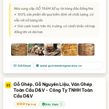
Nhà cung cấp
GỖ TRÀM XẺ
uy tín hàng đầu Đồng Nai
✔ 100% sản phẩm đã qua kiểm định về chất lượng, có
sẵn với số lượng lớn
✔ Giá cạnh tranh trên thị trường, có chiết khấu với hợp
đồng lớn và dài hạn
Gửi Email
www.gotramdongnai.bizz.vn
Gỗ Ghép, Gỗ Nguyên Liệu, Ván Ghép
21
Toàn Cầu D&V - Công Ty TNHH Toàn
Cầu D&V
Tài trợ
Xác thực
?