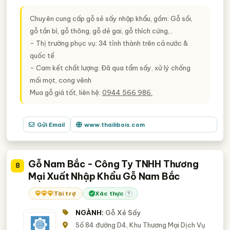
Chuyên cung cấp gỗ sẻ sấy nhập khẩu, gồm: Gỗ sồi,
gỗ tần bì, gỗ thông, gỗ dẻ gai, gỗ thích cứng,..
- Thị trường phục vụ: 34 tỉnh thành trên cả nước &
quốc tế
- Cam kết chất lượng: Đã qua tẩm sấy, xử lý chống
mối mọt, cong vênh
Mua gỗ giá tốt, liên hệ:
0944 566 986.
Gửi Email
www.thailibois.com
Gỗ Nam Bắc - Công Ty TNHH Thương
8
Mại Xuất Nhập Khẩu Gỗ Nam Bắc
Tài trợ
Xác thực
?
NGÀNH:
Gỗ Xẻ Sấy
Số 84 đường D4, Khu Thương Mại Dịch Vụ