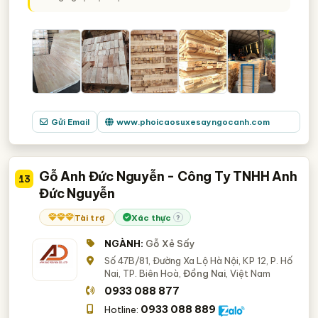
Gửi Email
www.phoicaosuxesayngocanh.com
Gỗ Anh Đức Nguyễn - Công Ty TNHH Anh
13
Đức Nguyễn
Tài trợ
Xác thực
?
NGÀNH:
Gỗ Xẻ Sấy
Số 47B/81, Đường Xa Lộ Hà Nội, KP 12, P. Hố
Nai, TP. Biên Hoà,
Đồng Nai
, Việt Nam
0933 088 877
0933 088 889
Hotline: