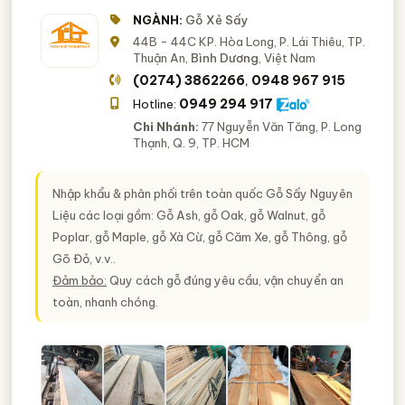
NGÀNH:
Gỗ Xẻ Sấy
44B - 44C KP. Hòa Long, P. Lái Thiêu, TP.
Thuận An,
Bình Dương
, Việt Nam
(0274) 3862266
0948 967 915
,
0949 294 917
Hotline:
Chi Nhánh:
77 Nguyễn Văn Tăng, P. Long
Thạnh, Q. 9, TP. HCM
Nhập khẩu & phân phối trên toàn quốc Gỗ Sấy Nguyên
Liệu các loại gồm: Gỗ Ash, gỗ Oak, gỗ Walnut, gỗ
Poplar, gỗ Maple, gỗ Xà Cừ, gỗ Căm Xe, gỗ Thông, gỗ
Gõ Đỏ, v.v..
Đảm bảo:
Quy cách gỗ đúng yêu cầu, vận chuyển an
toàn, nhanh chóng.