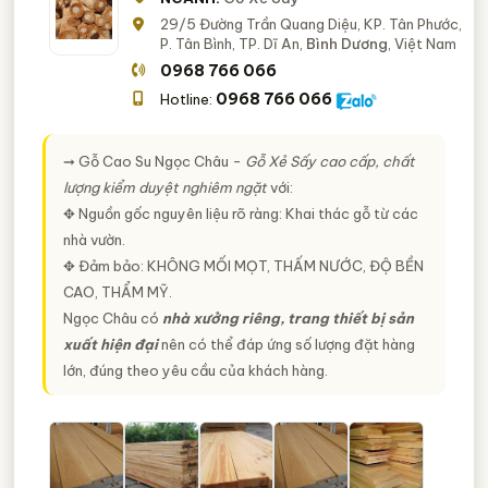
29/5 Đường Trần Quang Diệu, KP. Tân Phước,
P. Tân Bình, TP. Dĩ An,
Bình Dương
, Việt Nam
0968 766 066
0968 766 066
Hotline:
➞ Gỗ Cao Su Ngọc Châu -
Gỗ Xẻ Sấy cao cấp, chất
lượng kiểm duyệt nghiêm ngặt
với:
✥ Nguồn gốc nguyên liệu rõ ràng: Khai thác gỗ từ các
nhà vườn.
✥ Đảm bảo: KHÔNG MỐI MỌT, THẤM NƯỚC, ĐỘ BỀN
CAO, THẨM MỸ.
Ngọc Châu có
nhà xưởng riêng, trang thiết bị sản
xuất hiện đại
nên có thể đáp ứng số lượng đặt hàng
lớn, đúng theo yêu cầu của khách hàng.