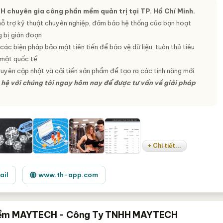
H chuyên gia công phần mềm quản trị tại TP. Hồ Chí Minh.
hỗ trợ kỹ thuật chuyên nghiệp, đảm bảo hệ thống của bạn hoạt
 bị gián đoạn
ác biện pháp bảo mật tiên tiến để bảo vệ dữ liệu, tuân thủ tiêu
mật quốc tế
uyên cập nhật và cải tiến sản phẩm để tạo ra các tính năng mới.
 hệ với chúng tôi ngay hôm nay để được tư vấn về giải pháp
+ Chi tiết...
ail
www.th-app.com
ềm MAYTECH - Công Ty TNHH MAYTECH