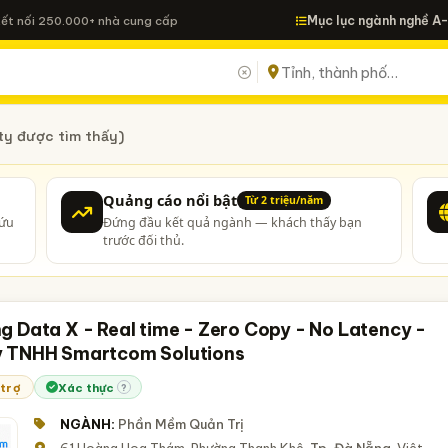
Mục lục ngành nghề A
Kết nối 250.000+ nhà cung cấp
ty được tìm thấy)
Quảng cáo nổi bật
Từ 2 triệu/năm
cứu
Đứng đầu kết quả ngành — khách thấy bạn
trước đối thủ.
g Data X - Real time - Zero Copy - No Latency -
 TNHH Smartcom Solutions
 trợ
Xác thực
?
NGÀNH:
Phần Mềm Quản Trị