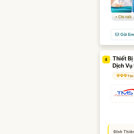
+ Chi tiết..
Gửi Em
Thiết B
4
Dịch Vụ
Tài
Đỉnh Thiê