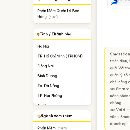
Phần Mềm Quản Lý Bán
Hàng
(102)
Tỉnh / Thành phố
Hà Nội
Smartcom
TP. Hồ Chí Minh (TPHCM)
toàn diện, 
Đồng Nai
quả. Với t
quản lý tổ 
Bình Dương
chẽ, nâng c
Tp. Đà Nẵng
⋙ Smartcom
TP. Hải Phòng
năng phân t
chóng.
An Giang
⋙ Với định
Bà Rịa-Vũng Tàu
Ngành xem thêm
vững, Smart
doanh nghiệ
Hưng Yên
Phần Mềm
(1974)