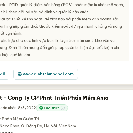
ch - RFID, quản lý điểm bán hàng (POS), phần mềm in nhãn mã vạch,
ết bị, theo dõi tài sản cố định và quản lý sản xuất.
được thiết kế linh hoạt, dễ tích hợp với phần mềm kinh doanh sẵn
oanh nghiệp giảm thất thoát, kiểm soát dữ liệu nhanh chóng và nâng
ất vận hành.
phù hợp cho các lĩnh vực bán lẻ, logistics, sản xuất, kho vận và
ứng, Đỉnh Thiên mang đến giải pháp quản trị hiện đại, tiết kiệm chi
u hiệu quả lâu dài.
ail
www.dinhthienhanoi.com
t - Công Ty CP Phát Triển Phần Mềm Asia
 gần nhất: 8/8/2022
Xác thực
?
:
Phần Mềm Quản Trị
 Ngọc Phan, Q. Đống Đa,
Hà Nội
, Việt Nam