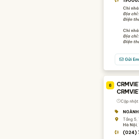
19006
Chi nhá
Địa chỉ:
Điện th
Chi nhá
Địa chỉ:
Điện th
Gửi Em
CRMVIET
6
CRMVIE
Cập nhật
NGÀNH
Tầng 5, 
Hà Nội
,
(024)