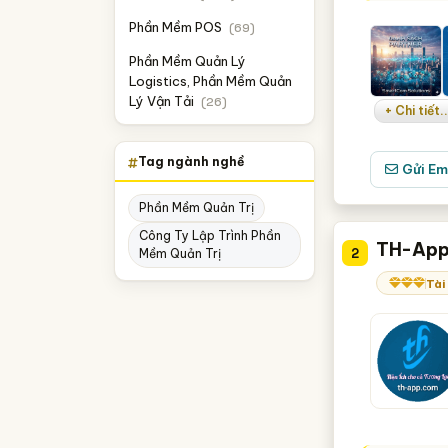
Khánh Hòa
Phần Mềm POS
(69)
Nam Định
Phần Mềm Quản Lý
Logistics, Phần Mềm Quản
Nghệ An
Lý Vận Tải
(26)
+ Chi tiết..
Sơn La
Thái Nguyên
Tag ngành nghề
Gửi Em
Thanh Hóa
Phần Mềm Quản Trị
TP. Cần Thơ
Công Ty Lập Trình Phần
TH-App
2
Mềm Quản Trị
Bến Tre
Tài
Kiên Giang
Tây Ninh
Vĩnh Long