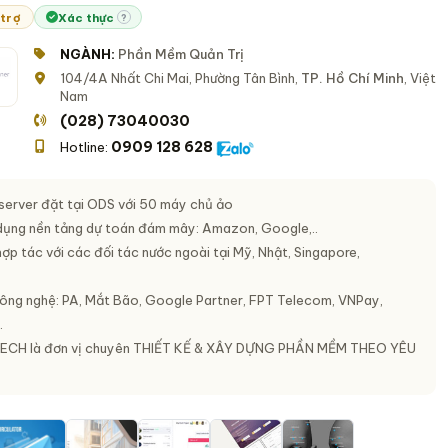
 trợ
Xác thực
?
NGÀNH:
Phần Mềm Quản Trị
104/4A Nhất Chi Mai, Phường Tân Bình,
TP. Hồ Chí Minh
, Việt
Nam
(028) 73040030
0909 128 628
Hotline:
 server đặt tại ODS với 50 máy chủ ảo
dụng nền tảng dự toán đám mây: Amazon, Google,..
hợp tác với các đối tác nước ngoài tại Mỹ, Nhật, Singapore,
công nghệ: PA, Mắt Bão, Google Partner, FPT Telecom, VNPay,
.
H là đơn vị chuyên
THIẾT KẾ & XÂY DỰNG PHẦN MỀM THEO YÊU