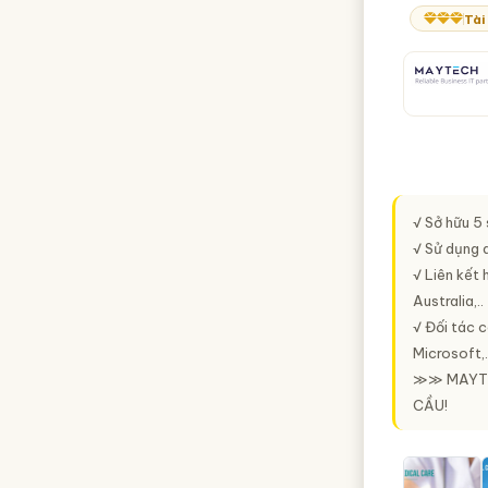
Tài
√ Sở hữu 5
√ Sử dụng 
√ Liên kết 
Australia,..
√ Đối tác 
Microsoft,.
≫≫ MAYTEC
CẦU
!