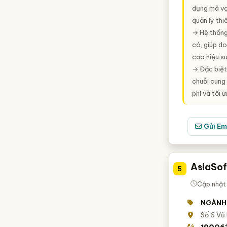
dụng mã vạ
quản lý thi
→ Hệ thống 
có, giúp d
cao hiệu su
→ Đặc biệt 
chuỗi cung 
phí và tối ư
Gửi Em
AsiaSof
5
Cập nhật
NGÀNH
Số 6 Vũ