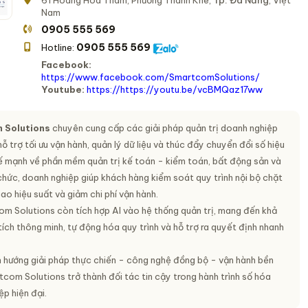
61 Hoàng Hoa Thám, Phường Thanh Khê,
Tp. Đà Nẵng
, Việt
Nam
0905 555 569
0905 555 569
Hotline:
Facebook:
https://www.facebook.com/SmartcomSolutions/
Youtube:
https://https://youtu.be/vcBMQaz17ww
 Solutions
chuyên cung cấp các giải pháp quản trị doanh nghiệp
hỗ trợ tối ưu vận hành, quản lý dữ liệu và thúc đẩy chuyển đổi số hiệu
hế mạnh về phần mềm quản trị kế toán - kiểm toán, bất động sản và
chức, doanh nghiệp giúp khách hàng kiểm soát quy trình nội bộ chặt
ao hiệu suất và giảm chi phí vận hành.
 Solutions còn tích hợp AI vào hệ thống quản trị, mang đến khả
ích thông minh, tự động hóa quy trình và hỗ trợ ra quyết định nhanh
 hướng giải pháp thực chiến - công nghệ đồng bộ - vận hành bền
com Solutions trở thành đối tác tin cậy trong hành trình số hóa
p hiện đại.