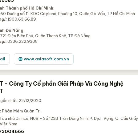
36585
nh Thành phố Hồ Chí Minh:
60 Đường số 11, KDC Cityland, Phường 10, Quận Gò Vấp, TP Hồ Chí Minh
oại:
1900.63.66.89
nh Đà Nẵng:
721 Điện Biên Phủ, Quận Thanh Khê, TP Đà Nẵng
oại:
0236.222.9308
ail
www.asiasoft.com.vn
 - Công Ty Cổ phần Giải Pháp Và Công Nghệ
T
 gần nhất: 22/12/2020
:
Phần Mềm Quản Trị
Tòa nhà DinhLe, N09 - Số 123B Trần Đăng Ninh, P. Dịch Vọng, Q. Cầu Giấy
 Việt Nam
 73004666