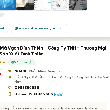
.
ail
www.software.maytech.vn
ị Mã Vạch Đỉnh Thiên - Công Ty TNHH Thương Mại
 Sản Xuất Đỉnh Thiên
 trợ
Xác thực
?
NGÀNH:
Phần Mềm Quản Trị
Số 10 Ngõ 91 Phố Hoàng Liên, Phường Thượng Cát,
Hà Nội
, Việt
Nam
0983355585
0983 355 585
Hotline:
n
cung cấp các
phần mềm quản trị
, quản lý kho bãi, quản lý kho ứng