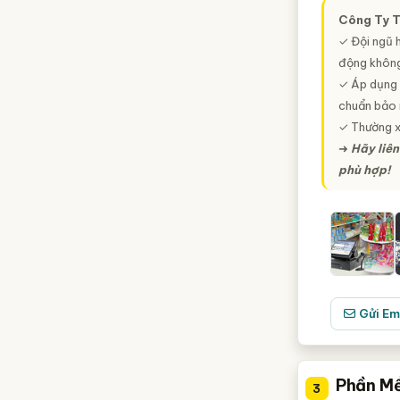
Công Ty T
✓ Đội ngũ 
động không
✓ Áp dụng c
chuẩn bảo 
✓ Thường x
➜
Hãy liên
phù hợp!
Gửi Em
Phần M
3