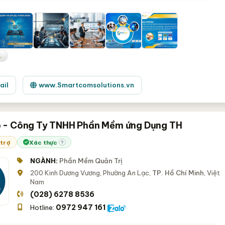
.
ail
www.Smartcomsolutions.vn
 - Công Ty TNHH Phần Mềm ứng Dụng TH
 trợ
Xác thực
?
NGÀNH:
Phần Mềm Quản Trị
200 Kinh Dương Vương, Phường An Lạc,
TP. Hồ Chí Minh
, Việt
Nam
(028) 6278 8536
0972 947 161
Hotline: