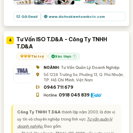
Gửi Email
www.dichvukiemtoanbctc.com
Tư Vấn ISO T.D&A - Công Ty TNHH
4
T.D&A
Tài trợ
Xác thực
?
NGÀNH:
Tư Vấn Quản Lý Doanh Nghiệp
Số 1224 Trường Sa, Phường 13, Q. Phú Nhuận,
TP. Hồ Chí Minh
, Việt Nam
0946 711 679
0918 045 839
Hotline:
Công Ty TNHH T.D&A
thành lập năm 2003, là đơn vị
uy tín và chuyên nghiệp trong lĩnh vực
Tư vấn quản lý
doanh nghiệp.
Bao gồm: