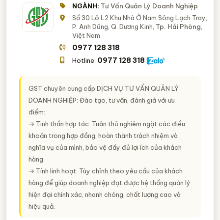
NGÀNH:
Tư Vấn Quản Lý Doanh Nghiệp
Số 30 Lô L2 Khu Nhà Ở Nam Sông Lạch Tray,
P. Anh Dũng, Q. Dương Kinh,
Tp. Hải Phòng
,
Việt Nam
0977 128 318
0977 128 318
Hotline:
GST chuyên cung cấp
DỊCH VỤ TƯ VẤN QUẢN LÝ
DOANH NGHIỆP
: Đào tạo, tư vấn, đánh giá với ưu
điểm:
→ Tinh thần hợp tác: Tuân thủ nghiêm ngặt các điều
khoản trong hợp đồng, hoàn thành trách nhiệm và
nghĩa vụ của mình, bảo vệ đầy đủ lợi ích của khách
hàng
→ Tính linh hoạt: Tùy chỉnh theo yêu cầu của khách
hàng để giúp doanh nghiệp đạt được hệ thống quản lý
hiện đại chính xác, nhanh chóng, chất lượng cao và
hiệu quả.