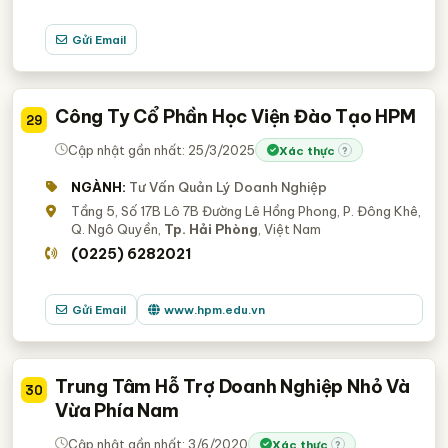
Gửi Email
Công Ty Cổ Phần Học Viện Đào Tạo HPM
29
Cập nhật gần nhất: 25/3/2025
Xác thực
?
NGÀNH:
Tư Vấn Quản Lý Doanh Nghiệp
Tầng 5, Số 17B Lô 7B Đường Lê Hồng Phong, P. Đông Khê,
Q. Ngô Quyền,
Tp. Hải Phòng
, Việt Nam
(0225) 6282021
Gửi Email
www.hpm.edu.vn
Trung Tâm Hỗ Trợ Doanh Nghiệp Nhỏ Và
30
Vừa Phía Nam
Cập nhật gần nhất: 3/6/2020
Xác thực
?