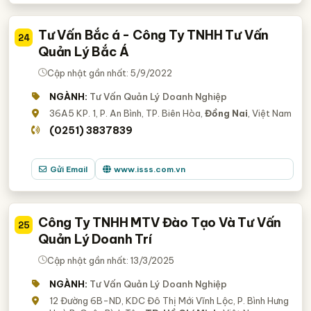
Tư Vấn Bắc á - Công Ty TNHH Tư Vấn
24
Quản Lý Bắc Á
Cập nhật gần nhất: 5/9/2022
NGÀNH:
Tư Vấn Quản Lý Doanh Nghiệp
36A5 KP. 1, P. An Bình, TP. Biên Hòa,
Đồng Nai
, Việt Nam
(0251) 3837839
Gửi Email
www.isss.com.vn
Công Ty TNHH MTV Đào Tạo Và Tư Vấn
25
Quản Lý Doanh Trí
Cập nhật gần nhất: 13/3/2025
NGÀNH:
Tư Vấn Quản Lý Doanh Nghiệp
12 Đường 6B-ND, KDC Đô Thị Mới Vĩnh Lộc, P. Bình Hưng