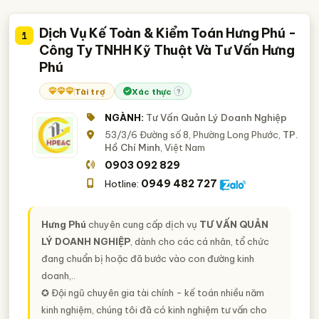
Tư Vấn Kinh Doanh
Dịch Vụ Kế Toàn & Kiểm Toán Hưng Phú -
1
Công Ty TNHH Kỹ Thuật Và Tư Vấn Hưng
Phú
Tài trợ
Xác thực
?
NGÀNH:
Tư Vấn Quản Lý Doanh Nghiệp
53/3/6 Đường số 8, Phường Long Phước,
TP.
Hồ Chí Minh
, Việt Nam
0903 092 829
0949 482 727
Hotline:
Hưng Phú
chuyên cung cấp dịch vụ
TƯ VẤN QUẢN
LÝ DOANH NGHIỆP
, dành cho các cá nhân, tổ chức
đang chuẩn bị hoặc đã bước vào con đường kinh
doanh,..
✪ Đội ngũ chuyên gia tài chính - kế toán nhiều năm
kinh nghiệm, chúng tôi đã có kinh nghiệm tư vấn cho