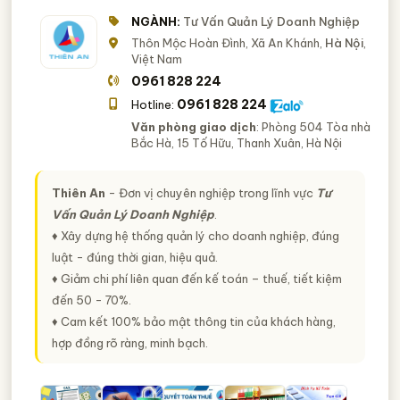
NGÀNH:
Tư Vấn Quản Lý Doanh Nghiệp
Thôn Mộc Hoàn Đình, Xã An Khánh,
Hà Nội
,
Việt Nam
0961 828 224
0961 828 224
Hotline:
Văn phòng giao dịch
: Phòng 504 Tòa nhà
Bắc Hà, 15 Tố Hữu, Thanh Xuân, Hà Nội
Thiên An
- Đơn vị chuyên nghiệp trong lĩnh vực
Tư
Vấn Quản Lý Doanh Nghiệp
.
♦ Xây dựng hệ thống quản lý cho doanh nghiệp, đúng
luật - đúng thời gian, hiệu quả.
♦ Giảm chi phí liên quan đến kế toán – thuế, tiết kiệm
đến 50 - 70%.
♦ Cam kết 100% bảo mật thông tin của khách hàng,
hợp đồng rõ ràng, minh bạch.