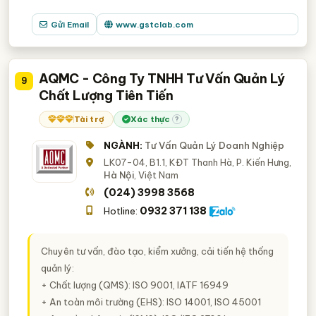
Gửi Email
www.gstclab.com
AQMC - Công Ty TNHH Tư Vấn Quản Lý
9
Chất Lượng Tiên Tiến
Tài trợ
Xác thực
?
NGÀNH:
Tư Vấn Quản Lý Doanh Nghiệp
LK07-04, B1.1, KĐT Thanh Hà, P. Kiến Hưng,
Hà Nội
, Việt Nam
(024) 3998 3568
0932 371 138
Hotline:
Chuyên tư vấn, đào tạo, kiểm xưởng, cải tiến hệ thống
quản lý:
+ Chất lượng (QMS): ISO 9001, IATF 16949
+ An toàn môi trường (EHS): ISO 14001, ISO 45001