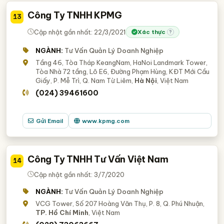
Công Ty TNHH KPMG
13
Cập nhật gần nhất: 22/3/2021
Xác thực
?
NGÀNH:
Tư Vấn Quản Lý Doanh Nghiệp
Tầng 46, Tòa Tháp KeangNam, HaNoi Landmark Tower,
Tòa Nhà 72 tầng, Lô E6, Đường Phạm Hùng, KĐT Mới Cầu
Giấy, P. Mễ Trì, Q. Nam Từ Liêm,
Hà Nội
, Việt Nam
(024) 39461600
Gửi Email
www.kpmg.com
Công Ty TNHH Tư Vấn Việt Nam
14
Cập nhật gần nhất: 3/7/2020
NGÀNH:
Tư Vấn Quản Lý Doanh Nghiệp
VCG Tower, Số 207 Hoàng Văn Thụ, P. 8, Q. Phú Nhuận,
TP. Hồ Chí Minh
, Việt Nam