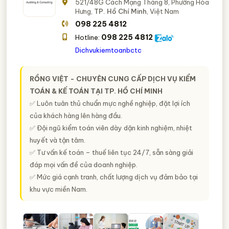
521/48G Cách Mạng Tháng 8, Phường Hòa
Hưng,
TP. Hồ Chí Minh
, Việt Nam
098 225 4812
098 225 4812
Hotline:
Dichvukiemtoanbctc
RỒNG VIỆT - CHUYÊN CUNG CẤP DỊCH VỤ KIỂM
TOÁN & KẾ TOÁN TẠI TP. HỒ CHÍ MINH
✅ Luôn tuân thủ chuẩn mực nghề nghiệp, đặt lợi ích
của khách hàng lên hàng đầu.
✅ Đội ngũ kiểm toán viên dày dặn kinh nghiệm, nhiệt
huyết và tận tâm.
✅ Tư vấn kế toán – thuế liên tục 24/7, sẵn sàng giải
đáp mọi vấn đề của doanh nghiệp.
✅ Mức giá cạnh tranh, chất lượng dịch vụ đảm bảo tại
khu vực miền Nam.