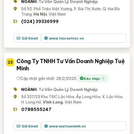
NGÀNH:
Tư Vấn Quản Lý Doanh Nghiệp
Số 92, Phố Triệu Việt Vương, P. Bùi Thị Xuân, Q. Hai Bà
Trưng,
Hà Nội
, Việt Nam
(024) 39336999
Gửi Email
www.taicautruc.vn
Công Ty TNHH Tư Vấn Doanh Nghiệp Tuệ
23
Minh
Cập nhật gần nhất: 28/2/2025
Xác thực
?
NGÀNH:
Tư Vấn Quản Lý Doanh Nghiệp
Số 327/23 Khu TĐC Lộc Hòa, Ấp Long Hòa, X. Lộc Hòa,
H. Long Hồ,
Vĩnh Long
, Việt Nam
0788555247
Gửi Email
www.luattueminh.vn