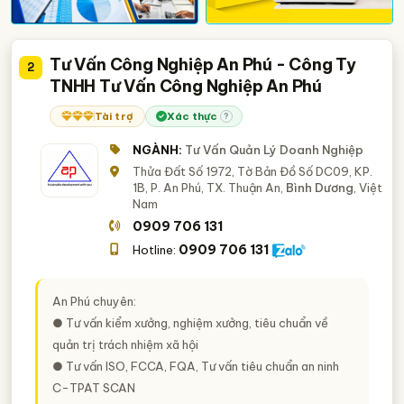
Tư Vấn Công Nghiệp An Phú - Công Ty
2
TNHH Tư Vấn Công Nghiệp An Phú
Tài trợ
Xác thực
?
NGÀNH:
Tư Vấn Quản Lý Doanh Nghiệp
Thửa Đất Số 1972, Tờ Bản Đồ Số DC09, KP.
1B, P. An Phú, TX. Thuận An,
Bình Dương
, Việt
Nam
0909 706 131
0909 706 131
Hotline:
An Phú chuyên:
● Tư vấn kiểm xưởng, nghiệm xưởng, tiêu chuẩn về
quản trị trách nhiệm xã hội
● Tư vấn ISO, FCCA, FQA, Tư vấn tiêu chuẩn an ninh
C-TPAT SCAN