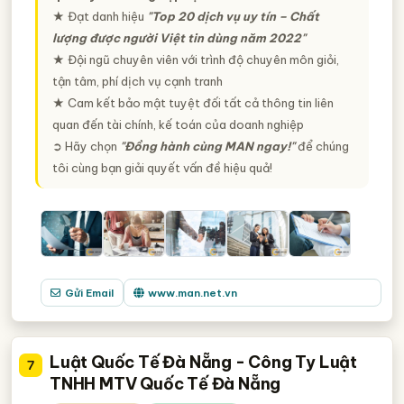
★ Đạt danh hiệu
"Top 20 dịch vụ uy tín – Chất
lượng được người Việt tin dùng năm 2022"
★ Đội ngũ chuyên viên với trình độ chuyên môn giỏi,
tận tâm, phí dịch vụ cạnh tranh
★ Cam kết bảo mật tuyệt đối tất cả thông tin liên
quan đến tài chính, kế toán của doanh nghiệp
➲ Hãy chọn
"Đồng hành cùng MAN ngay!"
để chúng
tôi cùng bạn giải quyết vấn đề hiệu quả!
Gửi Email
www.man.net.vn
Luật Quốc Tế Đà Nẵng - Công Ty Luật
7
TNHH MTV Quốc Tế Đà Nẵng