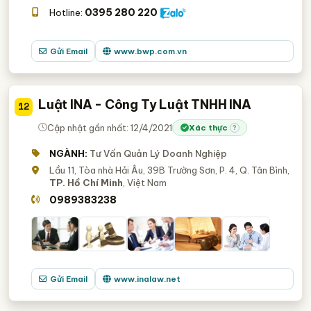
0395 280 220
Hotline:
Gửi Email
www.bwp.com.vn
Luật INA - Công Ty Luật TNHH INA
12
Cập nhật gần nhất: 12/4/2021
Xác thực
?
NGÀNH:
Tư Vấn Quản Lý Doanh Nghiệp
Lầu 11, Tòa nhà Hải Âu, 39B Trường Sơn, P. 4, Q. Tân Bình,
TP. Hồ Chí Minh
, Việt Nam
0989383238
Gửi Email
www.inalaw.net