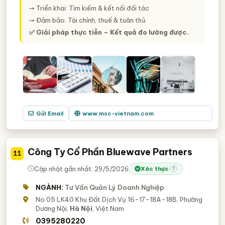
➙ Triển khai: Tìm kiếm & kết nối đối tác
➙ Đảm bảo: Tài chính, thuế & tuân thủ
✅ Giải pháp thực tiễn – Kết quả đo lường được.
Gửi Email
www.msc-vietnam.com
Công Ty Cổ Phần Bluewave Partners
11
Cập nhật gần nhất: 29/5/2026
Xác thực
?
NGÀNH:
Tư Vấn Quản Lý Doanh Nghiệp
No.05 LK40 Khu Đất Dịch Vụ 16-17-18A-18B, Phường
Dương Nội,
Hà Nội
, Việt Nam
0395280220