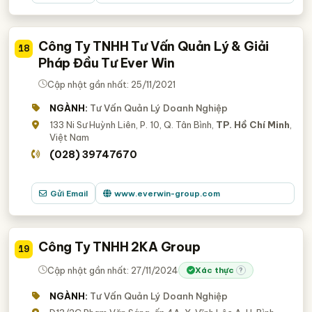
Công Ty TNHH Tư Vấn Quản Lý & Giải
18
Pháp Đầu Tư Ever Win
Cập nhật gần nhất: 25/11/2021
NGÀNH:
Tư Vấn Quản Lý Doanh Nghiệp
133 Ni Sư Huỳnh Liên, P. 10, Q. Tân Bình,
TP. Hồ Chí Minh
,
Việt Nam
(028) 39747670
Gửi Email
www.everwin-group.com
Công Ty TNHH 2KA Group
19
Cập nhật gần nhất: 27/11/2024
Xác thực
?
NGÀNH:
Tư Vấn Quản Lý Doanh Nghiệp