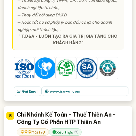
─ Thành lập công ty TNHH, CP, 100% vốn nước ngoài,
doanh nghiệp tư nhân,..
─ Thay đổi nội dung ĐKKD
─ Hoàn tất hồ sơ pháp lý ban đầu có lợi cho doanh
nghiệp mới thành lập,..
" T.D&A - LUÔN TẠO RA GIÁ TRỊ GIA TĂNG CHO
KHÁCH HÀNG"
Gửi Email
www.iso-vn.com
Chi Nhánh Kế Toán - Thuế Thiên An -
5
Công Ty Cổ Phần HTP Thiên An
Tài trợ
Xác thực
?