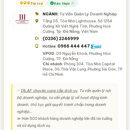
Tài trợ
Xác thực
?
NGÀNH:
Tư Vấn Quản Lý Doanh Nghiệp
Tầng 05, Tòa Nhà Lighthouse, Số 1254
Đường Xô Viết Nghệ Tỉnh, Phường Hoà
Cường,
Tp. Đà Nẵng
, Việt Nam
(0236) 2246999
0966 444 447
Hotline:
VPGD:
05 Nguyễn Khoái, Phường Hòa
Cường, TP. Đà Nẵng
Chi nhánh:
Phòng 304, Tòa Nhà Capital
Place, 06 Thái Văn Lung, Phường Sài Gòn, TP.
Hồ Chí Minh
☞
DILAF chuyên cung cấp dịch vụ
:
Tư vấn quản lý nội
bộ doanh nghiệp, tư vấn pháp lý về hoạt động kinh
doanh, thủ tục giải quyết tranh chấp trong doanh
nghiệp,..
≫ Hơn 500 khách hàng doanh nghiệp lớn đã tin tưởng
và sử dụng dịch vụ.