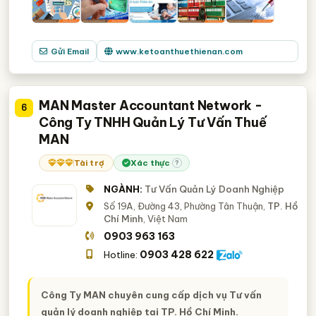
Gửi Email
www.ketoanthuethienan.com
MAN Master Accountant Network -
6
Công Ty TNHH Quản Lý Tư Vấn Thuế
MAN
Tài trợ
Xác thực
?
NGÀNH:
Tư Vấn Quản Lý Doanh Nghiệp
Số 19A, Đường 43, Phường Tân Thuận,
TP. Hồ
Chí Minh
, Việt Nam
0903 963 163
0903 428 622
Hotline:
Công Ty MAN chuyên cung cấp dịch vụ Tư vấn
quản lý doanh nghiệp tại TP. Hồ Chí Minh.