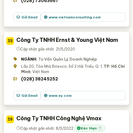
(028) 73063667
Gửi Email
www.vietnamconsulting.com
Công Ty TNHH Ernst & Young Việt Nam
15
Cập nhật gần nhất: 21/5/2020
NGÀNH:
Tư Vấn Quản Lý Doanh Nghiệp
Lầu 20, Tòa Nhà Bitexco, Số 2 Hải Triều, Q. 1,
TP. Hồ Chí
Minh
, Việt Nam
(028) 38245252
Gửi Email
www.ey.com
Công Ty TNHH Công Nghệ Vmax
16
Cập nhật gần nhất: 8/3/2022
Xác thực
?