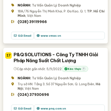
NGÀNH:
Tư Vấn Quản Lý Doanh Nghiệp
18A/76 Nguyễn Thị Minh Khai, P. Đa Kao, Q. 1,
TP. Hồ Chí
Minh
, Việt Nam
(028) 39119966
Gửi Email
www.vmax.vn
P&Q SOLUTIONS - Công Ty TNHH Giải
17
Pháp Năng Suất Chất Lượng
Cập nhật gần nhất: 5/9/2022
Xác thực
?
NGÀNH:
Tư Vấn Quản Lý Doanh Nghiệp
Trụ sở HN: Tầng 3, Số 37 Nguyễn Sơn, Q. Long Biên,
Hà
Nội
, Việt Nam
(024) 37930696
Gửi Email
www.pnq.com.vn