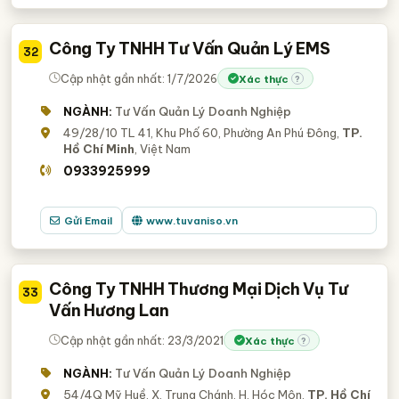
Công Ty TNHH Tư Vấn Quản Lý EMS
32
Cập nhật gần nhất: 1/7/2026
Xác thực
?
NGÀNH:
Tư Vấn Quản Lý Doanh Nghiệp
49/28/10 TL 41, Khu Phố 60, Phường An Phú Đông,
TP.
Hồ Chí Minh
, Việt Nam
0933925999
Gửi Email
www.tuvaniso.vn
Công Ty TNHH Thương Mại Dịch Vụ Tư
33
Vấn Hương Lan
Cập nhật gần nhất: 23/3/2021
Xác thực
?
NGÀNH:
Tư Vấn Quản Lý Doanh Nghiệp
54/4Q Mỹ Huề, X. Trung Chánh, H. Hóc Môn,
TP. Hồ Chí