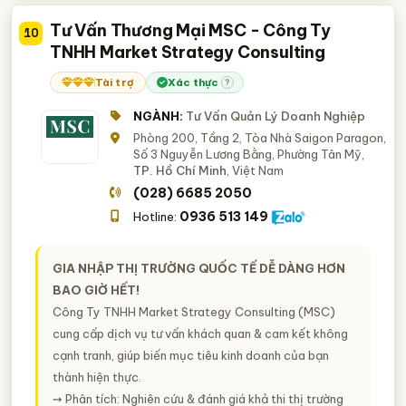
Tư Vấn Thương Mại MSC - Công Ty
10
TNHH Market Strategy Consulting
Tài trợ
Xác thực
?
NGÀNH:
Tư Vấn Quản Lý Doanh Nghiệp
Phòng 200, Tầng 2, Tòa Nhà Saigon Paragon,
Số 3 Nguyễn Lương Bằng, Phường Tân Mỹ,
TP. Hồ Chí Minh
, Việt Nam
(028) 6685 2050
0936 513 149
Hotline:
GIA NHẬP THỊ TRƯỜNG QUỐC TẾ DỄ DÀNG HƠN
BAO GIỜ HẾT!
Công Ty TNHH Market Strategy Consulting (MSC)
cung cấp dịch vụ tư vấn khách quan & cam kết không
cạnh tranh, giúp biến mục tiêu kinh doanh của bạn
thành hiện thực.
➙ Phân tích: Nghiên cứu & đánh giá khả thi thị trường