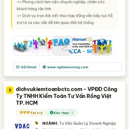
=> Phong cách làm việc chuyên nghiệp, chăm sóc
khách hàng tận tình
=> Dịch vụ trọn đời, kết thúc hợp đồng vẫn tiếp tục hỗ
trợ từ xa các vấn đề liên quan đến hệ thống.
Gửi Email
www.nghiemxuong.com
dichvukiemtoanbctc.com - VPĐD Công
3
Ty TNHH Kiểm Toán Tư Vấn Rồng Việt
TP. HCM
Tài trợ
Xác thực
?
NGÀNH:
Tư Vấn Quản Lý Doanh Nghiệp