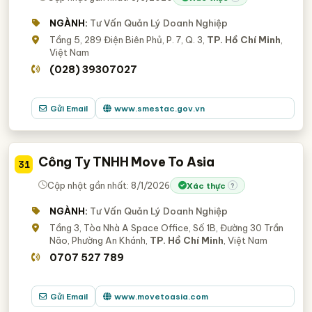
NGÀNH:
Tư Vấn Quản Lý Doanh Nghiệp
Tầng 5, 289 Điện Biên Phủ, P. 7, Q. 3,
TP. Hồ Chí Minh
,
Việt Nam
(028) 39307027
Gửi Email
www.smestac.gov.vn
Công Ty TNHH Move To Asia
31
Cập nhật gần nhất: 8/1/2026
Xác thực
?
NGÀNH:
Tư Vấn Quản Lý Doanh Nghiệp
Tầng 3, Tòa Nhà A Space Office, Số 1B, Đường 30 Trần
Não, Phường An Khánh,
TP. Hồ Chí Minh
, Việt Nam
0707 527 789
Gửi Email
www.movetoasia.com