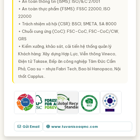
+ An toàn thông tin (ISMS): ISO/IEC 27001
+ An toàn thực phẩm (FSMS): FSSC 22000, ISO
22000
+ Trách nhiệm xã hội (CSR): BSCI, SMETA, SA 8000
+ Chuỗi cung ứng (CoC): FSC-CoC, FSC-CoC/CW,
GRS
+ Kiểm xưởng, khảo sát, cải tiến hệ thống quản lý
Khách hàng: Xây dựng Hợp Lực, Viễn thông Vineco,
Điện tử Takase, Bếp ăn công nghiệp Tâm Đức Cẩm
Phả, Cao su – nhựa Fabri Tech, Bao bì Hanopaco, Nội
thất Capplus..
Gửi Email
www.tuvanisoaqmc.com