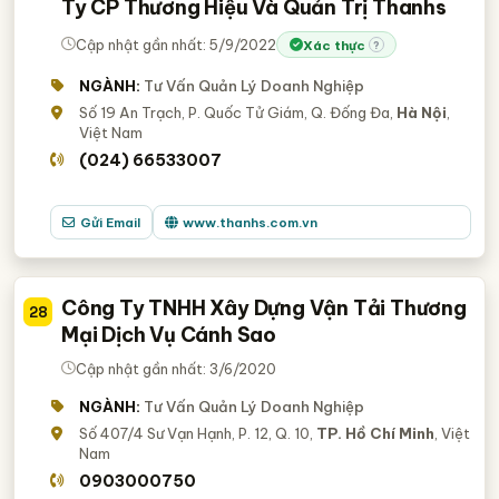
Ty CP Thương Hiệu Và Quản Trị Thanhs
Cập nhật gần nhất: 5/9/2022
Xác thực
?
NGÀNH:
Tư Vấn Quản Lý Doanh Nghiệp
Số 19 An Trạch, P. Quốc Tử Giám, Q. Đống Đa,
Hà Nội
,
Việt Nam
(024) 66533007
Gửi Email
www.thanhs.com.vn
Công Ty TNHH Xây Dựng Vận Tải Thương
28
Mại Dịch Vụ Cánh Sao
Cập nhật gần nhất: 3/6/2020
NGÀNH:
Tư Vấn Quản Lý Doanh Nghiệp
Số 407/4 Sư Vạn Hạnh, P. 12, Q. 10,
TP. Hồ Chí Minh
, Việt
Nam
0903000750