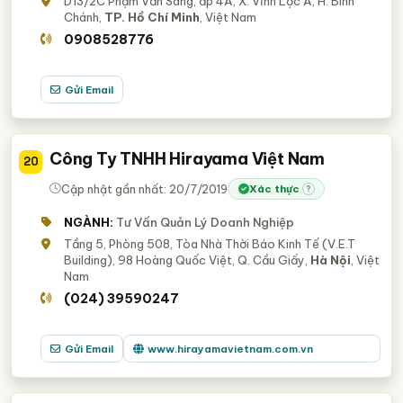
D13/2C Phạm Văn Sáng, ấp 4A, X. Vĩnh Lộc A, H. Bình
Chánh,
TP. Hồ Chí Minh
, Việt Nam
0908528776
Gửi Email
Công Ty TNHH Hirayama Việt Nam
20
Cập nhật gần nhất: 20/7/2019
Xác thực
?
NGÀNH:
Tư Vấn Quản Lý Doanh Nghiệp
Tầng 5, Phòng 508, Tòa Nhà Thời Báo Kinh Tế (V.E.T
Building), 98 Hoàng Quốc Việt, Q. Cầu Giấy,
Hà Nội
, Việt
Nam
(024) 39590247
Gửi Email
www.hirayamavietnam.com.vn