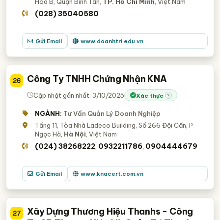
Hoà B, Quận Bình Tân,
TP. Hồ Chí Minh
, Việt Nam
(028) 35040580
Gửi Email
www.doanhtri.edu.vn
Công Ty TNHH Chứng Nhận KNA
26
Cập nhật gần nhất: 3/10/2025
Xác thực
?
NGÀNH:
Tư Vấn Quản Lý Doanh Nghiệp
Tầng 11, Tòa Nhà Ladeco Building, Số 266 Đội Cấn, P
Ngọc Hà,
Hà Nội
, Việt Nam
(024) 38268222
0932211786
0904444679
,
,
Gửi Email
www.knacert.com.vn
Xây Dựng Thương Hiệu Thanhs - Công
27