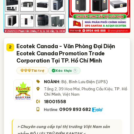
Ecotek Canada - Văn Phòng Đại Diện
2
Ecotek Canada Promotion Trade
Corporation Tại TP. Hồ Chí Minh
Tài trợ
Xác thực
?
NGÀNH:
Bộ, Bình Lưu Điện (UPS)
Tầng 2, 39 Hoa Mai, Phường Cầu Kiệu,
TP. Hồ
Chí Minh
, Việt Nam
18001558
0909 893 682
Hotline:
> Chuyên cung cấp tại thị trường Việt Nam sản
phẳm
BỘ LƯU TRỮ ĐIỆN SANTAK
<