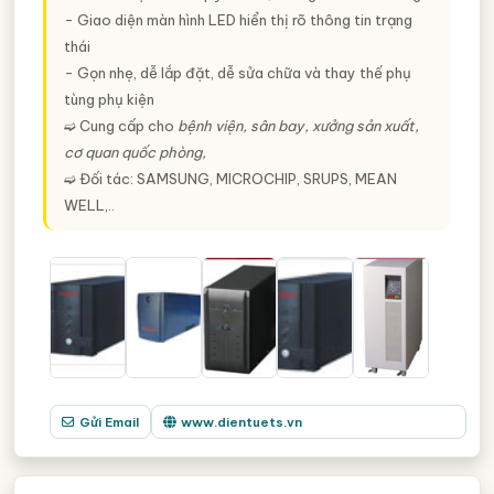
- Giao diện màn hình LED hiển thị rõ thông tin trạng
thái
- Gọn nhẹ, dễ lắp đặt, dễ sửa chữa và thay thế phụ
tùng phụ kiện
➫ Cung cấp cho
bệnh viện, sân bay, xưởng sản xuất,
cơ quan quốc phòng,
➫ Đối tác: SAMSUNG, MICROCHIP, SRUPS, MEAN
WELL,..
Gửi Email
www.dientuets.vn