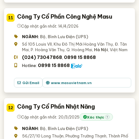
Công Ty Cổ Phần Công Nghệ Masu
11
Cập nhật gần nhất: 14/4/2026
NGÀNH:
Bộ, Bình Lưu Điện (UPS)
Số 105 Louis VII, Khu Đô Thị Mới Hoàng Văn Thụ, Đ. Tân
Mai, P. Hoàng Văn Thụ, Q. Hoàng Mai,
Hà Nội
, Việt Nam
(024) 73047868
0898 15 8868
,
0898 15 8868
Hotline:
Gửi Email
www.masuvietnam.vn
Công Ty Cổ Phần Nhật Năng
12
Cập nhật gần nhất: 20/3/2025
Xác thực
?
NGÀNH:
Bộ, Bình Lưu Điện (UPS)
56/27/10 Long Thuận, Phường Trường Thạnh, Thành Phố