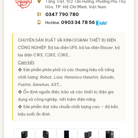
Tầng Trệt, 102 Tân Hương, Phường Phú Thọ
Hòa,
TP. Hồ Chí Minh
, Việt Nam
0347 790 780
0903 34 78 56
Hotline:
CHUYÊN SẢN XUẤT VÀ KINH DOANH THIẾT BỊ ĐIỆN
CÔNG NGHIỆP:
Bộ lưu điện UPS, bộ lưu điện Blazer, bộ
lưu điện C1KE, C2KE, C3KE,..
Cam kết
:
❖ Sản phẩm phân phối từ các thương hiệu nổi tiếng
chất lượng:
Robot, Lioa, Hansinco Hanshin, Sutudo,
Fushin, Sanshun, AST,..
❖ Ổn định nguồn điện, bảo vệ các thiết bị điện gia
dụng và công nghiệp, tiết kiệm điện năng
❖ Sản phẩm đạt tiêu chuẩn chất lượng cao – độ bền,
hiệu suất ổn định.