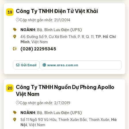
Công Ty TNHH Điện Tử Việt Khải
19
Cập nhật gần nhất: 21/1/2014
NGÀNH:
Bộ, Bình Lưu Điện (UPS)
46 Đường Số 9, Cư Xá Bình Thới, P. 8, Q. 11,
TP. Hồ Chí
Minh
, Việt Nam
(028) 22295345
Gửi Email
www.ares.com.vn
Công Ty TNHH Nguồn Dự Phòng Apollo
20
Việt Nam
Cập nhật gần nhất: 2/7/2019
NGÀNH:
Bộ, Bình Lưu Điện (UPS)
Số 11 Ngõ 93 Vũ Hữu, Thanh Xuân Bắc, Thanh Xuân,
Hà
Nội
, Việt Nam