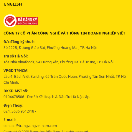
ENGLISH
CÔNG TY CỔ PHẦN CÔNG NGHỆ VÀ THÔNG TIN DOANH NGHIỆP VIỆT
Đ/c đăng ký thuế:
Số 222B, Đường Giáp Bát, Phường Hoàng Mai, TP. Hà Nội
Trụ sở Hà Nội:
Tòa Nhà Vinafood1, 94 Lương Yên, Phường Hai Bà Trưng, TP. Hà Nội
VPGD TP.HCM:
Lầu 4, Bách Việt Building, 65 Trần Quốc Hoàn, Phường Tân Sơn Nhất, TP. Hồ
Chí Minh.
ĐKKD-MST số:
0104478506 - Do: Sở Kế Hoạch & Đầu Tư Hà Nội cấp.
Điện Thoại:
024. 3636 9512/18 -
E-mail:
contact@trangvangvietnam.com
Copyright © 2008 Trang vàng Việt Nam. All rights reserved.