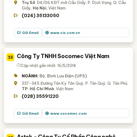
Trụ Sở
: D4/D6 KĐT mới Cầu Giấy, P. Dịch Vọng, Q. Cầu
Giấy,
Hà Nội
, Việt Nam
(024) 35133050
Gửi Email
www.cis.com.vn
Công Ty TNHH Socomec Việt Nam
16
Cập nhật gần nhất: 16/5/2014
NGÀNH:
Bộ, Bình Lưu Điện (UPS)
337-345 Đường Tân Kỳ Tân Quý, P. Tân Quý, Q. Tân Phú,
TP. Hồ Chí Minh
, Việt Nam
(028) 35591220
Gửi Email
www.socomec.com
Artek - Công Ty Cổ Phần Công nghệ