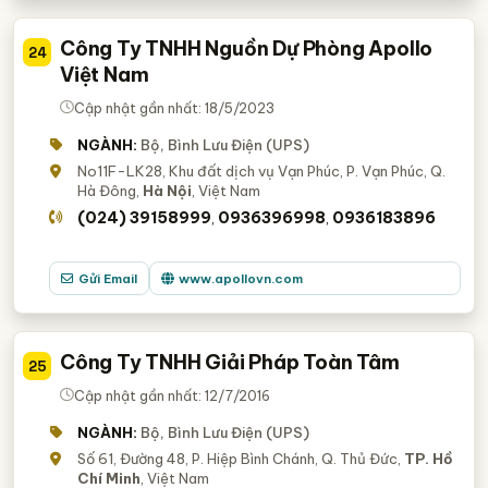
Công Ty TNHH Nguồn Dự Phòng Apollo
24
Việt Nam
Cập nhật gần nhất: 18/5/2023
NGÀNH:
Bộ, Bình Lưu Điện (UPS)
No11F-LK28, Khu đất dịch vụ Vạn Phúc, P. Vạn Phúc, Q.
Hà Đông,
Hà Nội
, Việt Nam
(024) 39158999
0936396998
0936183896
,
,
Gửi Email
www.apollovn.com
Công Ty TNHH Giải Pháp Toàn Tâm
25
Cập nhật gần nhất: 12/7/2016
NGÀNH:
Bộ, Bình Lưu Điện (UPS)
Số 61, Đường 48, P. Hiệp Bình Chánh, Q. Thủ Đức,
TP. Hồ
Chí Minh
, Việt Nam