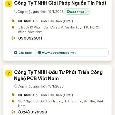
Công Ty TNHH Giải Pháp Nguồn Tín Phát
6
Cập nhật gần nhất: 15/1/2026
Xác thực
?
NGÀNH:
Bộ, Bình Lưu Điện (UPS)
51/30/10 Phạm Văn Chiêu, P. An Hội Tây,
TP. Hồ Chí
Minh
, Việt Nam
0903525811
Gửi Email
www.suachuaups.net
Công Ty TNHH Đầu Tư Phát Triển Công
7
Nghệ PCB Việt Nam
Cập nhật gần nhất: 18/1/2023
NGÀNH:
Bộ, Bình Lưu Điện (UPS)
Số 7 Ngõ 59, Đư. Thanh Liệt, H. Thanh Trì,
Hà Nội
, Việt
Nam
(024) 3176999