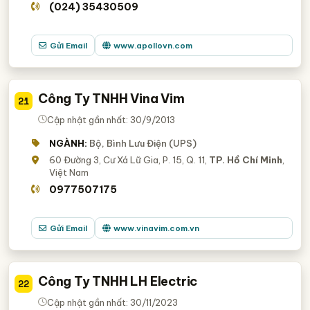
(024) 35430509
Gửi Email
www.apollovn.com
Công Ty TNHH Vina Vim
21
Cập nhật gần nhất: 30/9/2013
NGÀNH:
Bộ, Bình Lưu Điện (UPS)
60 Đường 3, Cư Xá Lữ Gia, P. 15, Q. 11,
TP. Hồ Chí Minh
,
Việt Nam
0977507175
Gửi Email
www.vinavim.com.vn
Công Ty TNHH LH Electric
22
Cập nhật gần nhất: 30/11/2023