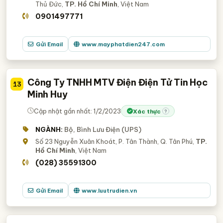
Thủ Đức,
TP. Hồ Chí Minh
, Việt Nam
0901497771
Gửi Email
www.mayphatdien247.com
Công Ty TNHH MTV Điện Điện Tử Tin Học
13
Minh Huy
Cập nhật gần nhất: 1/2/2023
Xác thực
?
NGÀNH:
Bộ, Bình Lưu Điện (UPS)
Số 23 Nguyễn Xuân Khoát, P. Tân Thành, Q. Tân Phú,
TP.
Hồ Chí Minh
, Việt Nam
(028) 35591300
Gửi Email
www.luutrudien.vn