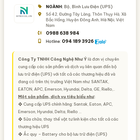
NGÀNH:
Bộ, Bình Lưu Điện (UPS)
Số 42, Đường Tây Làng, Thôn Thụy Hà, Xã
Bắc Hồng, Huyện Đông Anh,
Hà Nội
, Việt
Nam
0988 638 984
094 189 3926
Hotline:
Công Ty TNHH Công Nghệ Như
Ý
là đơn vị chuyên
cung cấp các sản phẩm và dịch vụ liên quan đến bộ
lưu trữ điện (UPS) với tất cả các thương hiệu đã và
đang có trên thị trường Việt Nam như: SANTAK,
EATON, APC, Emerson, Hyundai, Delta, GE, Riello,..
Một sản phẩm, dịch vụ tiêu biểu như
:
❖ Cung cấp UPS chính hãng: Santak, Eaton, APC,
Emerson, Hyundai, Delta, Riello …
❖ Sửa chữa, thay thế vật tư linh kiện cho tất cả các
thương hiệu UPS
❖ Ắc quy – Battery cho bộ lưu trữ điện (UPS)