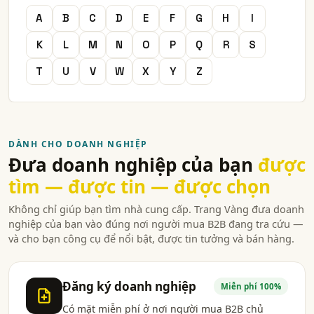
A
B
C
D
E
F
G
H
I
K
L
M
N
O
P
Q
R
S
T
U
V
W
X
Y
Z
DÀNH CHO DOANH NGHIỆP
Đưa doanh nghiệp của bạn
được
tìm — được tin — được chọn
Không chỉ giúp bạn tìm nhà cung cấp. Trang Vàng đưa doanh
nghiệp của bạn vào đúng nơi người mua B2B đang tra cứu —
và cho bạn công cụ để nổi bật, được tin tưởng và bán hàng.
Đăng ký doanh nghiệp
Miễn phí 100%
Có mặt miễn phí ở nơi người mua B2B chủ