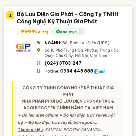
bình lưu điện
tìm nhà cung cấp bình lưu điện
Bộ Lưu Điện Gia Phát - Công Ty TNHH
1
Công Nghệ Kỹ Thuật Gia Phát
Tài trợ
Xác thực
?
NGÀNH:
Bộ, Bình Lưu Điện (UPS)
Số 10 Phố Trung Hòa, Phường Trung Hòa,
Quận Cầu Giấy,
Hà Nội
, Việt Nam
(024) 37831247
0934 445 888
Hotline:
CÔNG TY TNHH CÔNG NGHỆ KỸ THUẬT GIA
PHÁT
NHÀ PHÂN PHỐI BỘ LƯU ĐIỆN UPS SANTAK &
ACQUI ECOTEK CHÍNH HÃNG TẠI VIỆT NAM
➢ Bộ lưu điện offline ➢ Bộ lưu điện trực tuyến nội
bộ ➢ Bộ lưu điện trực tuyến bên ngoài,..
Thương hiệu
:
SANTAK, ECOTEK CANANDA,..