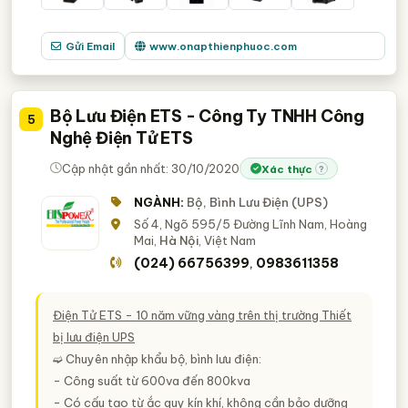
Gửi Email
www.onapthienphuoc.com
Bộ Lưu Điện ETS - Công Ty TNHH Công
5
Nghệ Điện Tử ETS
Cập nhật gần nhất: 30/10/2020
Xác thực
?
NGÀNH:
Bộ, Bình Lưu Điện (UPS)
Số 4, Ngõ 595/5 Đường Lĩnh Nam, Hoàng
Mai,
Hà Nội
, Việt Nam
(024) 66756399
0983611358
,
Điện Tử ETS - 10 năm vững vàng trên thị trường Thiết
bị lưu điện UPS
➫ Chuyên nhập khẩu bộ, bình lưu điện:
- Công suất từ 600va đến 800kva
- Có cấu tạo từ ắc quy kín khí, không cần bảo dưỡng