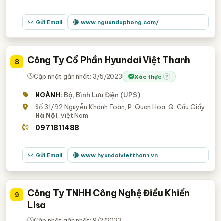
Gửi Email
www.nguonduphong.com/
Công Ty Cổ Phần Hyundai Việt Thanh
8
Cập nhật gần nhất: 3/5/2023
Xác thực
?
NGÀNH:
Bộ, Bình Lưu Điện (UPS)
Số 31/92 Nguyễn Khánh Toàn, P. Quan Hoa, Q. Cầu Giấy,
Hà Nội
, Việt Nam
0971811488
Gửi Email
www.hyundaivietthanh.vn
Công Ty TNHH Công Nghệ Điều Khiển
9
Lisa
Cập nhật gần nhất: 9/2/2023