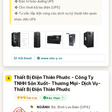
❖ Bảo trì bảo dưỡng UPS
❖ Cho thuê bộ lưu điện (UPS)
❖ Tư vấn, lắp đặt cùng các dịch vụ kỹ thuật liên quan
khác đến UPS.
Gửi Email
www.nhu-y.vn
Thiết Bị Điện Thiên Phước - Công Ty
4
TNHH Sản Xuất- Thương Mại- Dịch Vụ-
Thiết Bị Điện Thiên Phước
Tài trợ
Xác thực
?
NGÀNH:
Bộ, Bình Lưu Điện (UPS)