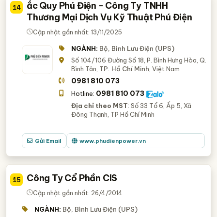
ắc Quy Phú Điện - Công Ty TNHH
14
Thương Mại Dịch Vụ Kỹ Thuật Phú Điện
Cập nhật gần nhất: 13/11/2025
NGÀNH:
Bộ, Bình Lưu Điện (UPS)
Số 104/106 Đường Số 18, P. Bình Hưng Hòa, Q.
Bình Tân,
TP. Hồ Chí Minh
, Việt Nam
0981 810 073
0981 810 073
Hotline:
Địa chỉ theo MST
: Số 33 Tổ 6, Ấp 5, Xã
Đông Thạnh, TP Hồ Chí Minh
Gửi Email
www.phudienpower.vn
Công Ty Cổ Phần CIS
15
Cập nhật gần nhất: 26/4/2014
NGÀNH:
Bộ, Bình Lưu Điện (UPS)