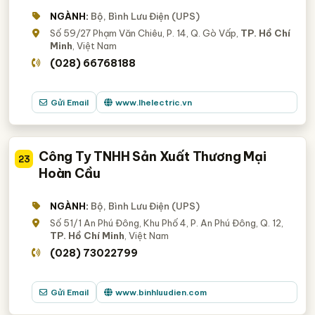
NGÀNH:
Bộ, Bình Lưu Điện (UPS)
Số 59/27 Phạm Văn Chiêu, P. 14, Q. Gò Vấp,
TP. Hồ Chí
Minh
, Việt Nam
(028) 66768188
Gửi Email
www.lhelectric.vn
Công Ty TNHH Sản Xuất Thương Mại
23
Hoàn Cầu
NGÀNH:
Bộ, Bình Lưu Điện (UPS)
Số 51/1 An Phú Đông, Khu Phố 4, P. An Phú Đông, Q. 12,
TP. Hồ Chí Minh
, Việt Nam
(028) 73022799
Gửi Email
www.binhluudien.com