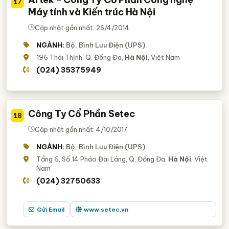
17
Máy tính và Kiến trúc Hà Nội
Cập nhật gần nhất: 26/4/2014
NGÀNH:
Bộ, Bình Lưu Điện (UPS)
196 Thái Thịnh, Q. Đống Đa,
Hà Nội
, Việt Nam
(024) 35375949
Công Ty Cổ Phần Setec
18
Cập nhật gần nhất: 4/10/2017
NGÀNH:
Bộ, Bình Lưu Điện (UPS)
Tầng 6, Số 14 Pháo Đài Láng, Q. Đống Đa,
Hà Nội
, Việt
Nam
(024) 32750633
Gửi Email
www.setec.vn