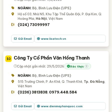
NGÀNH:
Bộ, Bình Lưu Điện (UPS)
Hộ số 03, Nhà N5, Khu Tập Thể Quân Đội, P. Đại Kim, Q.
Hoàng Mai,
Hà Nội
, Việt Nam
(024) 73099997
Gửi Email
www.lisatech.vn
Công Ty Cổ Phần Văn Hồng Thanh
10
Cập nhật gần nhất: 29/5/2026
Xác thực
?
NGÀNH:
Bộ, Bình Lưu Điện (UPS)
515 Trường Chinh, P. An Khê, Q. Thanh Khê,
Tp. Đà Nẵng
,
Việt Nam
(0236) 3813838
0979.448.584
,
Gửi Email
www.dienmayhanquoc.com