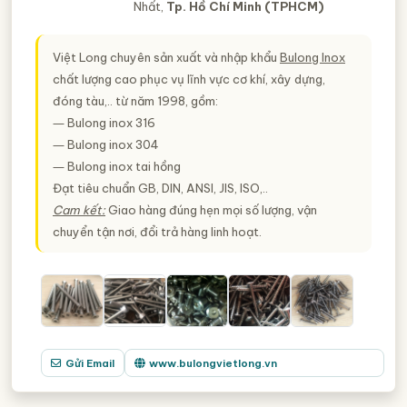
Nhất,
Tp. Hồ Chí Minh (TPHCM)
Việt Long chuyên sản xuất và nhập khẩu
Bulong Inox
chất lượng cao phục vụ lĩnh vực cơ khí, xây dựng,
đóng tàu,.. từ năm 1998, gồm:
― Bulong inox 316
― Bulong inox 304
― Bulong inox tai hồng
Đạt tiêu chuẩn GB, DIN, ANSI, JIS, ISO,..
Cam kết:
Giao hàng đúng hẹn mọi số lượng, vận
chuyển tận nơi, đổi trả hàng linh hoạt.
Gửi Email
www.bulongvietlong.vn