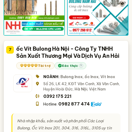
ốc Vít Bulong Hà Nội - Công Ty TNHH
7
Sản Xuất Thương Mại Và Dịch Vụ An Hải
Tài trợ
Xác thực
?
NGÀNH:
Bulong Inox, ốc Inox, Vít Inox
Số 26, LK 42, KĐT Vân Canh, Xã Vân Canh,
Huyện Hoài Đức,
Hà Nội
, Việt Nam
0392 175 221
0982 877 474
Hotline:
Nhà nhập khẩu, sản xuất và phân phối Các Loại
Bulong, Ốc Vít Inox 201, 304, 316, 316L, 310S uy tín