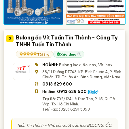
Bulong ốc Vít Tuấn Tín Thành - Công Ty
2
TNHH Tuấn Tín Thành
Tài trợ
Xác thực
?
NGÀNH:
Bulong Inox, ốc Inox, Vít Inox
38/11 Đường DT743, KP. Bình Phước A, P. Bình
Chuẩn, TP. Thuận An,
Bình Dương
, Việt Nam
0913 629 600
0913 629 600
Hotline:
Trụ Sở
: 702/124 Lê Đức Thọ, P. 15, Q. Gò
Vấp, Tp. Hồ Chí Minh.
Tel/ Fax: (028) 6291 5398
Tuấn Tín Thành - Nhà sản xuất các loại
BULONG, ỐC,