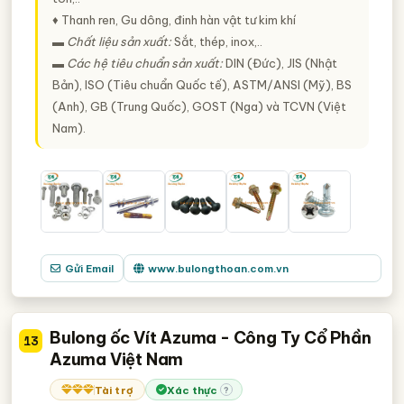
♦ Thanh ren, Gu dông, đinh hàn vật tư kim khí
▬
Chất liệu sản xuất:
Sắt, thép, inox,..
▬
Các hệ tiêu chuẩn sản xuất:
DIN (Đức), JIS (Nhật
Bản), ISO (Tiêu chuẩn Quốc tế), ASTM/ANSI (Mỹ), BS
(Anh), GB (Trung Quốc), GOST (Nga) và TCVN (Việt
Nam).
Gửi Email
www.bulongthoan.com.vn
Bulong ốc Vít Azuma - Công Ty Cổ Phần
13
Azuma Việt Nam
Tài trợ
Xác thực
?