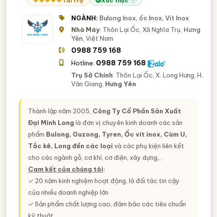
Tài trợ
Xác thực
?
NGÀNH:
Bulong Inox, ốc Inox, Vít Inox
Nhà Máy
: Thôn Lại Ốc, Xã Nghĩa Trụ,
Hưng
Yên
, Việt Nam
0988 759 168
0988 759 168
Hotline:
Trụ Sở Chính
: Thôn Lại Ốc, X. Long Hưng, H.
Văn Giang,
Hưng Yên
Thành lập năm 2005,
Công Ty Cổ Phần Sản Xuất
Đại Minh Long
là đơn vị chuyên kinh doanh các sản
phẩm
Bulong, Guzong, Tyren, Ốc vít inox, Cùm U,
Tắc kê, Long đền các loại
và các phụ kiện liên kết
cho các ngành gỗ, cơ khí, cơ điện, xây dựng,..
Cam kết của chúng tôi
:
✓ 20 năm kinh nghiệm hoạt động, là đối tác tin cậy
của nhiều doanh nghiệp lớn
✓ Sản phẩm chất lượng cao, đảm bảo các tiêu chuẩn
kỹ thuật