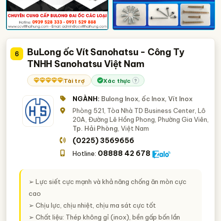
BuLong ốc Vít Sanohatsu - Công Ty
6
TNHH Sanohatsu Việt Nam
Tài trợ
Xác thực
?
NGÀNH:
Bulong Inox, ốc Inox, Vít Inox
Phòng 521, Tòa Nhà TD Business Center, Lô
20A, Đường Lê Hồng Phong, Phường Gia Viên,
Tp. Hải Phòng
, Việt Nam
(0225) 3569656
08888 42 678
Hotline:
➢ Lực siết cực mạnh và khả năng chống ăn mòn cực
cao
➢ Chịu lực, chịu nhiệt, chịu ma sát cực tốt
➢ Chất liệu: Thép không gỉ (inox), bền gấp bốn lần