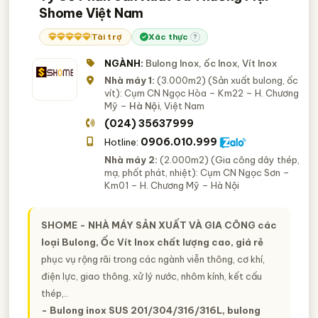
Shome Việt Nam
Tài trợ
Xác thực
?
NGÀNH:
Bulong Inox, ốc Inox, Vít Inox
Nhà máy 1:
(3.000m2) (Sản xuất bulong, ốc
vít): Cụm CN Ngọc Hòa – Km22 – H. Chương
Mỹ –
Hà Nội
, Việt Nam
(024) 35637999
0906.010.999
Hotline:
Nhà máy 2:
(2.000m2) (Gia công dây thép,
mạ, phốt phát, nhiệt): Cụm CN Ngọc Sơn –
Km01 – H. Chương Mỹ – Hà Nội
SHOME - NHÀ MÁY SẢN XUẤT VÀ GIA CÔNG
các
loại Bulong, Ốc Vít Inox chất lượng cao, giá rẻ
phục vụ rộng rãi trong các ngành viễn thông, cơ khí,
điện lực, giao thông, xử lý nước, nhôm kính, kết cấu
thép,..
- Bulong inox SUS 201/304/316/316L, bulong