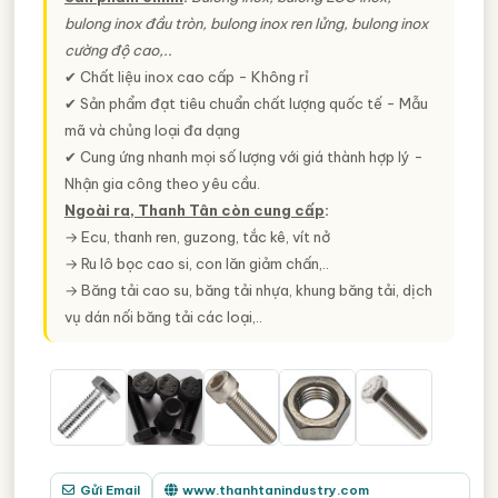
bulong inox đầu tròn, bulong inox ren lửng, bulong inox
cường độ cao,..
✔ Chất liệu inox cao cấp - Không rỉ
✔ Sản phẩm đạt tiêu chuẩn chất lượng quốc tế - Mẫu
mã và chủng loại đa dạng
✔ Cung ứng nhanh mọi số lượng với giá thành hợp lý -
Nhận gia công theo yêu cầu.
Ngoài ra, Thanh Tân còn cung cấp
:
→ Ecu, thanh ren, guzong, tắc kê, vít nở
→ Ru lô bọc cao si, con lăn giảm chấn,..
→ Băng tải cao su, băng tải nhựa, khung băng tải, dịch
vụ dán nối băng tải các loại,..
Gửi Email
www.thanhtanindustry.com