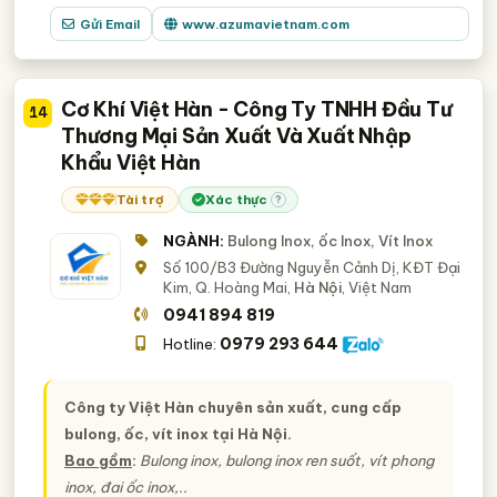
Gửi Email
www.azumavietnam.com
Cơ Khí Việt Hàn - Công Ty TNHH Đầu Tư
14
Thương Mại Sản Xuất Và Xuất Nhập
Khẩu Việt Hàn
Tài trợ
Xác thực
?
NGÀNH:
Bulong Inox, ốc Inox, Vít Inox
Số 100/B3 Đường Nguyễn Cảnh Dị, KĐT Đại
Kim, Q. Hoàng Mai,
Hà Nội
, Việt Nam
0941 894 819
0979 293 644
Hotline:
Công ty Việt Hàn chuyên sản xuất, cung cấp
bulong, ốc, vít inox tại Hà Nội.
Bao gồm
:
Bulong inox, bulong inox ren suốt, vít phong
inox, đai ốc inox,..