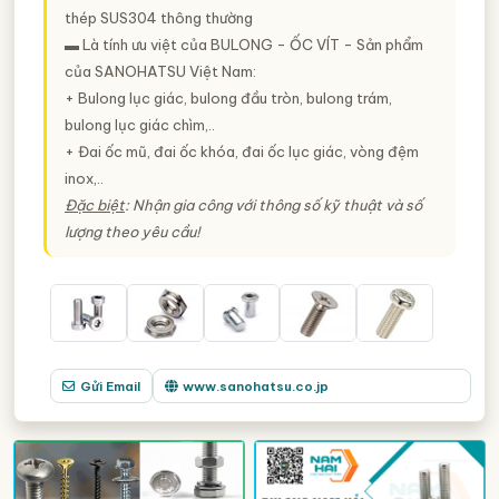
thép SUS304 thông thường
▬ Là tính ưu việt của BULONG - ỐC VÍT - Sản phẩm
của SANOHATSU Việt Nam:
+ Bulong lục giác, bulong đầu tròn, bulong trám,
bulong lục giác chìm,..
+ Đai ốc mũ, đai ốc khóa, đai ốc lục giác, vòng đệm
inox,..
Đặc biệt
: Nhận gia công với thông số kỹ thuật và số
lượng theo yêu cầu!
Gửi Email
www.sanohatsu.co.jp