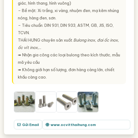
giác, hình thang, hình vuông)
– Bề mặt: Xi trắng, xi vàng, nhuộm đen, mạ kẽm nhúng
nóng, hàng đen, sơn.
– Tiêu chuẩn: DIN 931, DIN 933, ASTM, GB, JIS, ISO,
TCVN.
THÁI HƯNG
chuyên sản xuất
Bulong inox, đai ốc inox,
ốc vít inox,..
➠ Nhận gia công các loại bulong theo kích thước, mẫu
mã yêu cầu
➠ Không giới hạn số lượng, đơn hàng càng lớn, chiết
khấu càng cao.
Gửi Email
www.ocvitthaihung.com