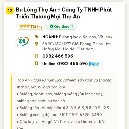
Bu Lông Thọ An - Công Ty TNHH Phát
12
Triển Thương Mại Thọ An
Tài trợ
Xác thực
?
NGÀNH:
Bulong Inox, ốc Inox, Vít Inox
Số 20/150/1277 Giải Phóng, Thịnh Liệt,
Hoàng Mai,
Hà Nội
, Việt Nam
0982 466 596
0982 466 596
Hotline:
Thọ An - Gần 10 năm kinh nghiệm sản xuất và thương
mại ốc, vít, bulong các loại
♦ Bulông, ốc vít Inox, bulông móng (Bu lông neo),
bulông hóa chất, bulông nở
♦ Bulông liên kết cấp bền: 4.8, 5.6, 6.6, 8.8, 10.9, 12.9
♦ Bulông cường độ cao: S10T, F10T, A325, A490
♦ Các loại vít: Vít gỗ, Vít Pake, vít tự khoan, vít bắn
tôn,..