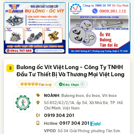
Bulong ốc Vít Việt Long - Công Ty TNHH
3
Đầu Tư Thiết Bị Và Thương Mại Việt Long
Tài trợ
Xác thực
?
NGÀNH:
Bulong Inox, ốc Inox, Vít Inox
Số 832/42/2/1A, ấp 54, Xã Nhà Bè,
TP. Hồ
Chí Minh
, Việt Nam
0919 304 201
0917 304 201
Hotline:
VPGD
: Số 34 Giải Phóng, phường Tân Sơn