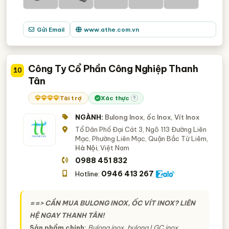
Gửi Email
www.athe.com.vn
Công Ty Cổ Phần Công Nghiệp Thanh
10
Tân
Tài trợ
Xác thực
?
NGÀNH:
Bulong Inox, ốc Inox, Vít Inox
Tổ Dân Phố Đại Cát 3, Ngõ 113 Đường Liên
Mạc, Phường Liên Mạc, Quận Bắc Từ Liêm,
Hà Nội
, Việt Nam
0988 451 832
0946 413 267
Hotline:
==> CẦN MUA BULONG INOX, ỐC VÍT INOX? LIÊN
HỆ NGAY THANH TÂN!
Sản phẩm chính
:
Bulong inox, bulong LGC inox,