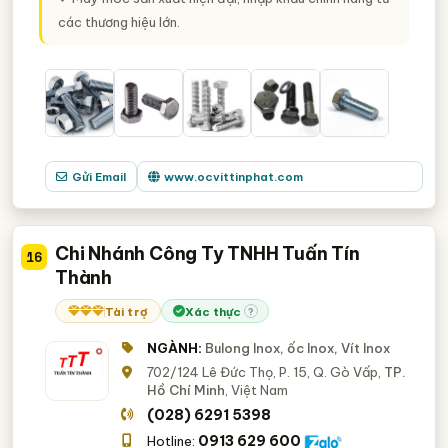
các thương hiệu lớn.
Gửi Email
www.ocvittinphat.com
Chi Nhánh Công Ty TNHH Tuấn Tín
16
Thành
Tài trợ
Xác thực
?
NGÀNH:
Bulong Inox, ốc Inox, Vít Inox
702/124 Lê Đức Thọ, P. 15, Q. Gò Vấp,
TP.
Hồ Chí Minh
, Việt Nam
(028) 6291 5398
0913 629 600
Hotline: