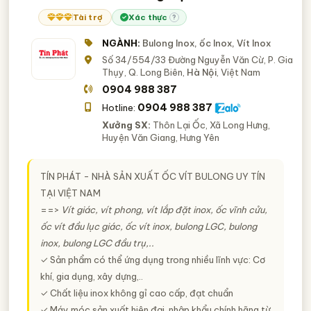
Tài trợ
Xác thực
?
NGÀNH:
Bulong Inox, ốc Inox, Vít Inox
Số 34/554/33 Đường Nguyễn Văn Cừ, P. Gia
Thụy, Q. Long Biên,
Hà Nội
, Việt Nam
0904 988 387
0904 988 387
Hotline:
Xưởng SX:
Thôn Lại Ốc, Xã Long Hưng,
Huyện Văn Giang, Hưng Yên
TÍN PHÁT - NHÀ SẢN XUẤT ỐC VÍT BULONG UY TÍN
TẠI VIỆT NAM
==>
Vít giác, vít phong, vít lắp đặt inox, ốc vĩnh cửu,
ốc vít đầu lục giác, ốc vít inox, bulong LGC, bulong
inox, bulong LGC đầu trụ,..
✓ Sản phẩm có thể ứng dụng trong nhiều lĩnh vực: Cơ
khí, gia dụng, xây dựng,..
✓ Chất liệu inox không gỉ cao cấp, đạt chuẩn
✓ Máy móc sản xuất hiện đại, nhập khẩu chính hãng từ