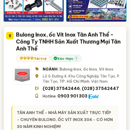
Bulong Inox, ốc Vít Inox Tân Anh Thể -
9
Công Ty TNHH Sản Xuất Thương Mại Tân
Anh Thể
Tài trợ
Xác thực
?
NGÀNH:
Bulong Inox, ốc Inox, Vít Inox
Lô 6 Đường 4, Khu Công Nghiệp Tân Tạo, P.
Tân Tạo,
TP. Hồ Chí Minh
, Việt Nam
(028) 37542446
(028) 37542447
,
0903 901 303
Hotline:
TÂN ANH THỂ - NHÀ MÁY SẢN XUẤT TRỰC TIẾP
- CHUYÊN BULONG, ỐC VÍT INOX 304 - CÓ HƠN
30 NĂM KINH NGHIỆM!