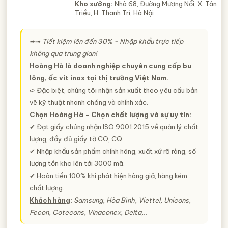
Kho xưởng:
Nhà 68, Đường Mương Nổi, X. Tân
Triều, H. Thanh Trì, Hà Nội
➟➟
Tiết kiệm lên đến 30% - Nhập khẩu trực tiếp
không qua trung gian!
Hoàng Hà là doanh nghiệp chuyên cung cấp bu
lông, ốc vít inox tại thị trường Việt Nam.
➪ Đặc biệt, chúng tôi nhận sản xuất theo yêu cầu bản
vẽ kỹ thuật nhanh chóng và chính xác.
Chọn Hoàng Hà - Chọn chất lượng và sự uy tín
:
✔ Đạt giấy chứng nhận ISO 9001:2015 về quản lý chất
lượng, đầy đủ giấy tờ CO, CQ.
✔ Nhập khẩu sản phẩm chính hãng, xuất xứ rõ ràng, số
lượng tồn kho lên tới 3000 mã.
✔ Hoàn tiền 100% khi phát hiện hàng giả, hàng kém
chất lượng.
Khách hàng
:
Samsung, Hòa Bình, Viettel, Unicons,
Fecon, Cotecons, Vinaconex, Delta,..