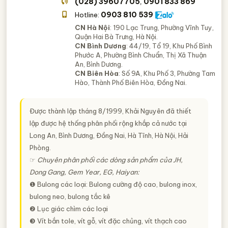
(028) 39607705
0901 833 869
,
0903 810 539
Hotline:
CN Hà Nội
: 190 Lạc Trung, Phường Vĩnh Tuy,
Quận Hai Bà Trưng, Hà Nội.
CN Bình Dương
: 44/19, Tổ 19, Khu Phố Bình
Phước A, Phường Bình Chuẩn, Thị Xã Thuận
An, Bình Dương.
CN Biên Hòa
: Số 9A, Khu Phố 3, Phường Tam
Hào, Thành Phố Biên Hòa, Đồng Nai.
Được thành lập tháng 8/1999, Khải Nguyên đã thiết
lập được hệ thống phân phối rộng khắp cả nước tại
Long An, Bình Dương, Đồng Nai, Hà Tĩnh, Hà Nội, Hải
Phòng.
☞
Chuyên phân phối các dòng sản phẩm của JH,
Dong Gang, Gem Year, EG, Haiyan:
❶ Bulong các loại: Bulong cường độ cao, bulong inox,
bulong neo, bulong tắc kê
❷ Lục giác chìm các loại
❸ Vít bắn tole, vít gỗ, vít đặc chủng, vít thạch cao