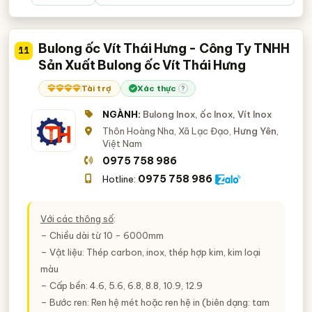
Bulong ốc Vít Thái Hưng - Công Ty TNHH
11
Sản Xuất Bulong ốc Vít Thái Hưng
Tài trợ
Xác thực
?
NGÀNH:
Bulong Inox, ốc Inox, Vít Inox
Thôn Hoàng Nha, Xã Lạc Đạo,
Hưng Yên
,
Việt Nam
0975 758 986
0975 758 986
Hotline:
Với các thông số
:
– Chiều dài từ 10 - 6000mm
– Vật liệu: Thép carbon, inox, thép hợp kim, kim loại
màu
– Cấp bền: 4.6, 5.6, 6.8, 8.8, 10.9, 12.9
– Bước ren: Ren hệ mét hoặc ren hệ in (biên dạng: tam