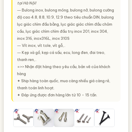
tại Hà Nội!
― Bulong inox, bulong móng, bulong nở, bulong cường
độ cao 4.8, 8.8, 10.9, 12.9 theo tiêu chuẩn DIN, bulong
lục giác chìm đầu bằng, lục giác giác chìm đầu chỏm
cầu, lục giác chìm chìm đầu trụ inox 201, inox 304,
inox 316, inox316L, inox 310S
― Vít inox, vít tole, vít gỗ,..
― Kẹp xà gồ, kẹp cá sấu, ecu, long đen, đai treo,
thanh ren,..
=>> Nhận đặt hàng theo yêu cầu, bản vẽ của khách
hàng
✦ Ship hàng toàn quốc, mua càng nhiều giá càng rẻ,
thanh toán linh hoạt.
✦ Đáp ứng được đơn hàng lớn từ 10 - 15 tấn.