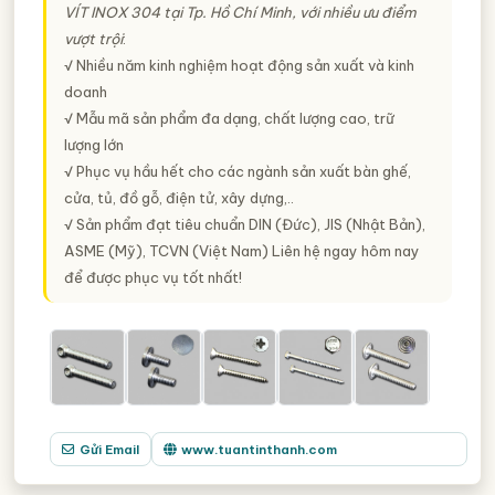
VÍT INOX 304
tại Tp. Hồ Chí Minh, với nhiều ưu điểm
vượt trội
:
√ Nhiều năm kinh nghiệm hoạt động sản xuất và kinh
doanh
√ Mẫu mã sản phẩm đa dạng, chất lượng cao, trữ
lượng lớn
√ Phục vụ hầu hết cho các ngành sản xuất bàn ghế,
cửa, tủ, đồ gỗ, điện tử, xây dựng,..
√ Sản phẩm đạt tiêu chuẩn DIN (Đức), JIS (Nhật Bản),
ASME (Mỹ), TCVN (Việt Nam) Liên hệ ngay hôm nay
để được phục vụ tốt nhất!
Gửi Email
www.tuantinthanh.com