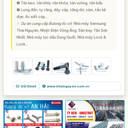
❹ Tán keo, tán khía, tán khóa, tán vuông, tán bầu
❺ Long đền, ty răng, dây cáp, tăng đơ, cùm, tắc kê
đạn, ốc siết cáp,..
☞
Dự án cung cấp Bulong ốc vít
: Nhà máy Samsung
Thái Nguyên, Nhiệt Điện Vũng Áng, Sân bay Tân Sơn
Nhất, Nhà máy lọc dầu Dung Quất, Nhà máy Lock &
Lock,..
Gửi Email
www.khainguyen.com.vn