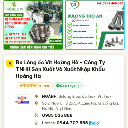
Bu Lông ốc Vít Hoàng Hà - Công Ty
4
TNHH Sản Xuất Và Xuất Nhập Khẩu
Hoàng Hà
Tài trợ
Xác thực
?
NGÀNH:
Bulong Inox, ốc Inox, Vít Inox
Số 2, Ngõ 1, Tổ 29A, P. Láng Hạ, Q. Đống Đa,
Hà Nội
, Việt Nam
0985 035 888
0944 707 888
Hotline: