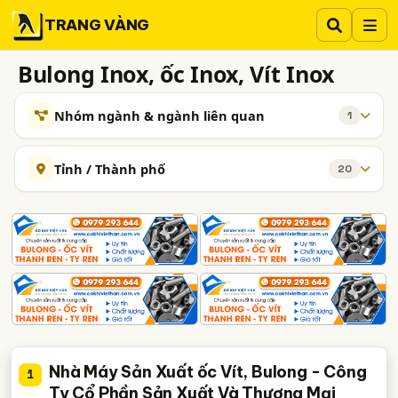
TRANG VÀNG
Bulong Inox, ốc Inox, Vít Inox
Nhóm ngành & ngành liên quan
1
NGÀNH XEM THÊM
Tỉnh / Thành phố
20
ốc, Vít, Bù Loong
789
Hà Nội
TP. Hồ Chí Minh (TPHCM)
Đồng Nai
Bình Dương
Tp. Đà Nẵng
TP. Hải Phòng
An Giang
Bà Rịa-Vũng Tàu
Bắc Ninh
Hưng Yên
Nam Định
Phú Yên
Quảng Ninh
Thái Nguyên
Vĩnh Phúc
Bắc Giang
Hải Dương
Long An
Ninh Bình
Tây Ninh
Nhà Máy Sản Xuất ốc Vít, Bulong - Công
1
Ty Cổ Phần Sản Xuất Và Thương Mại