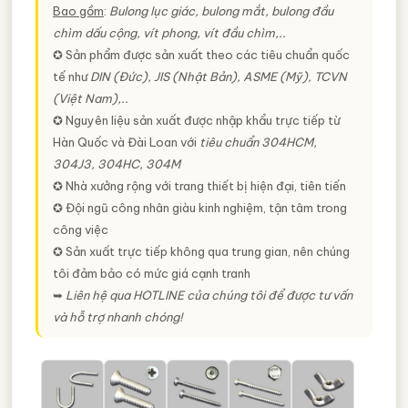
Bao gồm
:
Bulong lục giác, bulong mắt, bulong đầu
chìm dấu cộng, vít phong, vít đầu chìm,..
✪ Sản phẩm được sản xuất theo các tiêu chuẩn quốc
tế như
DIN (Đức), JIS (Nhật Bản), ASME (Mỹ), TCVN
(Việt Nam),..
✪ Nguyên liệu sản xuất được nhập khẩu trực tiếp từ
Hàn Quốc và Đài Loan với
tiêu chuẩn 304HCM,
304J3, 304HC, 304M
✪ Nhà xưởng rộng với trang thiết bị hiện đại, tiên tiến
✪ Đội ngũ công nhân giàu kinh nghiệm, tận tâm trong
công việc
✪ Sản xuất trực tiếp không qua trung gian, nên chúng
tôi đảm bảo có mức giá cạnh tranh
➥
Liên hệ qua HOTLINE của chúng tôi để được tư vấn
và hỗ trợ nhanh chóng!