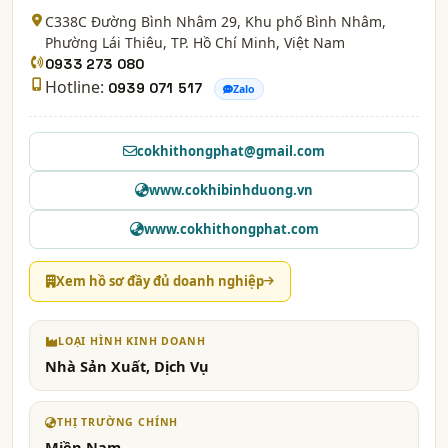
C338C Đường Bình Nhâm 29, Khu phố Bình Nhâm,
Phường Lái Thiêu,
TP. Hồ Chí Minh
, Việt Nam
0933 273 080
Hotline:
0939 071 517
Zalo
cokhithongphat@gmail.com
www.cokhibinhduong.vn
www.cokhithongphat.com
Xem hồ sơ đầy đủ doanh nghiệp
LOẠI HÌNH KINH DOANH
Nhà Sản Xuất, Dịch Vụ
THỊ TRƯỜNG CHÍNH
Miền Nam