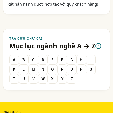
Rất hân hạnh được hợp tác với quý khách hàng!
TRA CỨU CHỮ CÁI
Mục lục ngành nghề A → Z
?
A
B
C
D
E
F
G
H
I
K
L
M
N
O
P
Q
R
S
T
U
V
W
X
Y
Z
Giới thiệu