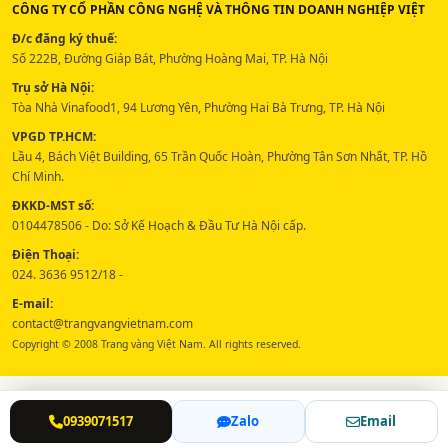
CÔNG TY CỔ PHẦN CÔNG NGHỆ VÀ THÔNG TIN DOANH NGHIỆP VIỆT
Đ/c đăng ký thuế:
Số 222B, Đường Giáp Bát, Phường Hoàng Mai, TP. Hà Nội
Trụ sở Hà Nội:
Tòa Nhà Vinafood1, 94 Lương Yên, Phường Hai Bà Trưng, TP. Hà Nội
VPGD TP.HCM:
Lầu 4, Bách Việt Building, 65 Trần Quốc Hoàn, Phường Tân Sơn Nhất, TP. Hồ
Chí Minh.
ĐKKD-MST số:
0104478506 - Do: Sở Kế Hoạch & Đầu Tư Hà Nội cấp.
Điện Thoại:
024. 3636 9512/18 -
E-mail:
contact@trangvangvietnam.com
Copyright © 2008 Trang vàng Việt Nam. All rights reserved.
0939071517
Zalo
Email