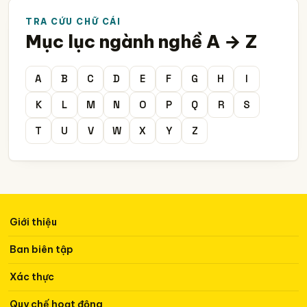
TRA CỨU CHỮ CÁI
Mục lục ngành nghề A → Z
A
B
C
D
E
F
G
H
I
K
L
M
N
O
P
Q
R
S
T
U
V
W
X
Y
Z
Giới thiệu
Ban biên tập
Xác thực
Quy chế hoạt động