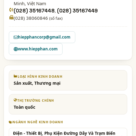
Minh
, Việt Nam
(028) 35167448
,
(028) 35167449
(028) 38060846
(số fax)
hiepphancorp@gmail.com
www.hiepphan.com
LOẠI HÌNH KINH DOANH
Sản xuất, Thương mại
THỊ TRƯỜNG CHÍNH
Toàn quốc
NGÀNH NGHỀ KINH DOANH
Điện - Thiết Bị, Phụ Kiện Đường Dây Và Trạm Biến