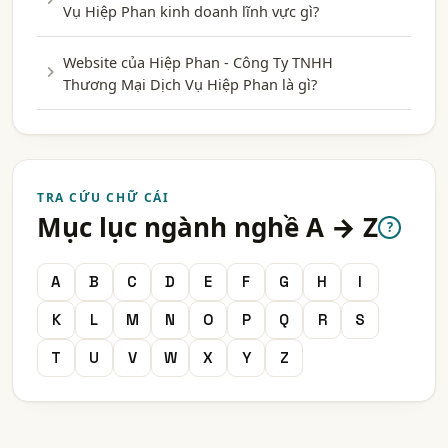
Vụ Hiệp Phan kinh doanh lĩnh vực gì?
Website của Hiệp Phan - Công Ty TNHH
Thương Mại Dịch Vụ Hiệp Phan là gì?
TRA CỨU CHỮ CÁI
Mục lục ngành nghề A → Z
?
A
B
C
D
E
F
G
H
I
K
L
M
N
O
P
Q
R
S
T
U
V
W
X
Y
Z