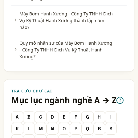
Máy Bơm Hanh Xương - Công Ty TNHH Dịch
Vụ Kỹ Thuật Hanh Xương thành lập năm
nào?
Quy mô nhân sự của Máy Bơm Hanh Xương
- Công Ty TNHH Dịch Vụ Kỹ Thuật Hanh
Xương?
TRA CỨU CHỮ CÁI
Mục lục ngành nghề A → Z
?
A
B
C
D
E
F
G
H
I
K
L
M
N
O
P
Q
R
S