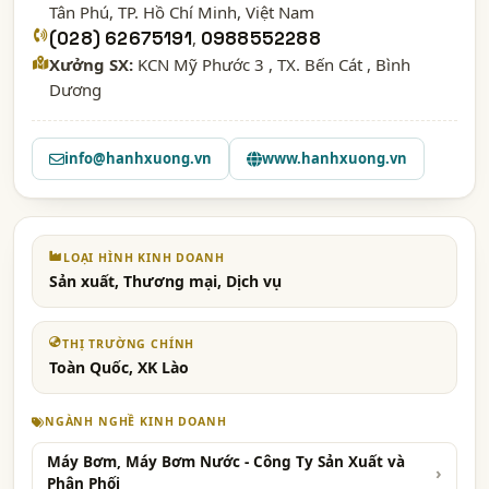
Tân Phú,
TP. Hồ Chí Minh
, Việt Nam
(028) 62675191
,
0988552288
Xưởng SX:
KCN Mỹ Phước 3 , TX. Bến Cát , Bình
Dương
info@hanhxuong.vn
www.hanhxuong.vn
LOẠI HÌNH KINH DOANH
Sản xuất, Thương mại, Dịch vụ
THỊ TRƯỜNG CHÍNH
Toàn Quốc, XK Lào
NGÀNH NGHỀ KINH DOANH
Máy Bơm, Máy Bơm Nước - Công Ty Sản Xuất và
Phân Phối