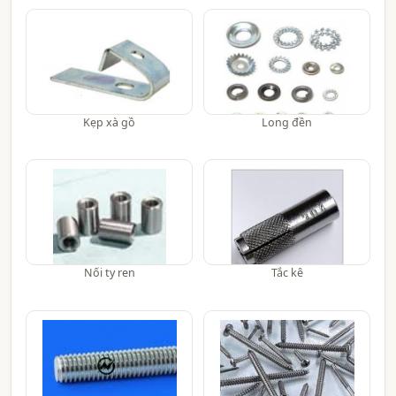
Kẹp xà gồ
Long đền
Nối ty ren
Tắc kê