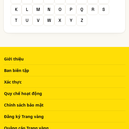
K
L
M
N
O
P
Q
R
S
T
U
V
W
X
Y
Z
Giới thiệu
Ban biên tập
Xác thực
Quy chế hoạt động
Chính sách bảo mật
Đăng ký Trang vàng
Quảng cáo Trang vàng