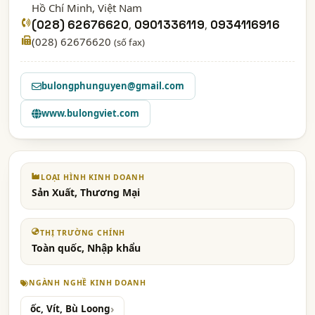
Hồ Chí Minh
, Việt Nam
(028) 62676620
,
0901336119
,
0934116916
(028) 62676620
(số fax)
bulongphunguyen@gmail.com
www.bulongviet.com
LOẠI HÌNH KINH DOANH
Sản Xuất, Thương Mại
THỊ TRƯỜNG CHÍNH
Toàn quốc, Nhập khẩu
NGÀNH NGHỀ KINH DOANH
ốc, Vít, Bù Loong