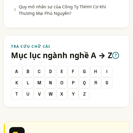
Quy mô nhân sự của Công Ty TNHH Cơ Khí
Thương Mại Phú Nguyên?
TRA CỨU CHỮ CÁI
Mục lục ngành nghề A → Z
?
A
B
C
D
E
F
G
H
I
K
L
M
N
O
P
Q
R
S
T
U
V
W
X
Y
Z