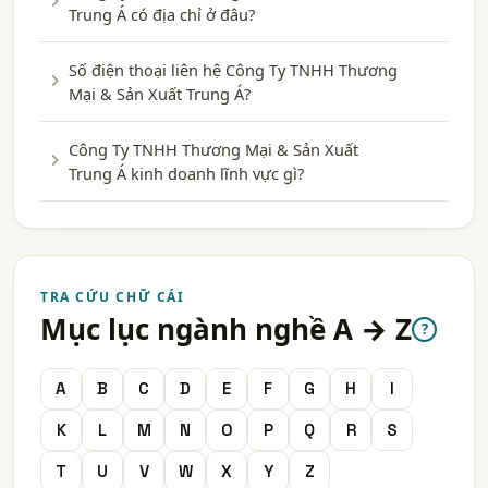
Trung Á có địa chỉ ở đâu?
Số điện thoại liên hệ Công Ty TNHH Thương
Mại & Sản Xuất Trung Á?
Công Ty TNHH Thương Mại & Sản Xuất
Trung Á kinh doanh lĩnh vực gì?
TRA CỨU CHỮ CÁI
Mục lục ngành nghề A → Z
?
A
B
C
D
E
F
G
H
I
K
L
M
N
O
P
Q
R
S
T
U
V
W
X
Y
Z