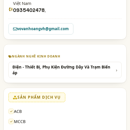
Việt Nam
0935402478
,
vovanhoangvh@gmail.com
NGÀNH NGHỀ KINH DOANH
Điện - Thiết Bị, Phụ Kiện Đường Dây Và Trạm Biến
áp
SẢN PHẨM DỊCH VỤ
ACB
MCCB