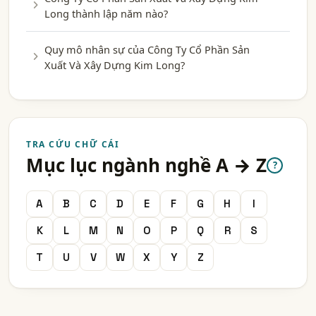
Long thành lập năm nào?
Quy mô nhân sự của Công Ty Cổ Phần Sản
Xuất Và Xây Dựng Kim Long?
TRA CỨU CHỮ CÁI
Mục lục ngành nghề A → Z
?
A
B
C
D
E
F
G
H
I
K
L
M
N
O
P
Q
R
S
T
U
V
W
X
Y
Z