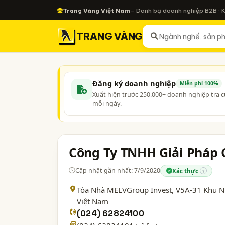
Trang Vàng Việt Nam
— Danh bạ doanh nghiệp B2B · 
TRANG VÀNG
Đăng ký doanh nghiệp
Miễn phí 100%
Xuất hiện trước 250.000+ doanh nghiệp tra 
mỗi ngày.
Công Ty TNHH Giải Pháp
Cập nhật gần nhất: 7/9/2020
Xác thực
?
Tòa Nhà MELVGroup Invest, V5A-31 Khu Nh
Việt Nam
(024) 62824100