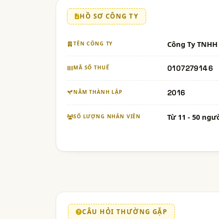
HỒ SƠ CÔNG TY
Công Ty TNHH 
TÊN CÔNG TY
0107279146
MÃ SỐ THUẾ
2016
NĂM THÀNH LẬP
Từ 11 - 50 ngư
SỐ LƯỢNG NHÂN VIÊN
CÂU HỎI THƯỜNG GẶP