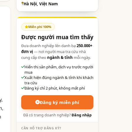
Hà Nội, Việt Nam
Miễn phí 100%
Được người mua tìm thấy
Đưa doanh nghiệp lên danh bạ
250.000+
đơn vị
— nơi người mua tra cứu nhà
cung cấp theo
ngành & tỉnh
mỗi ngày.
Hiển thị sản phẩm, dịch vụ trước người
mua
Xuất hiện đúng ngành & tỉnh khi khách
tra cứu
Đăng ký chỉ 2 phút, không mất phí
y,
Đăng ký miễn phí
m,
Đã có trang doanh nghiệp?
Đăng nhập
n
CẦN HỖ TRỢ ĐĂNG KÝ?