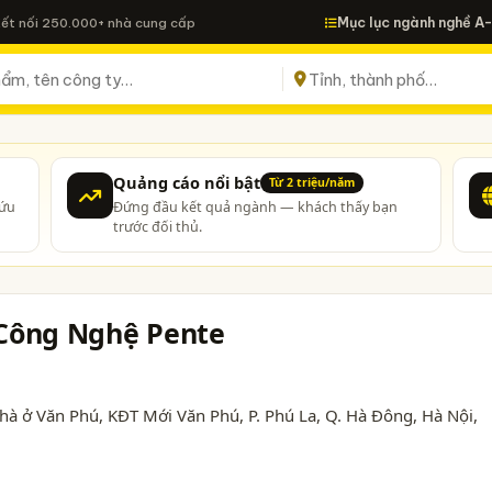
Mục lục ngành nghề A
Kết nối 250.000+ nhà cung cấp
Quảng cáo nổi bật
Từ 2 triệu/năm
cứu
Đứng đầu kết quả ngành — khách thấy bạn
trước đối thủ.
 Công Nghệ Pente
à ở Văn Phú, KĐT Mới Văn Phú, P. Phú La, Q. Hà Đông,
Hà Nội
,