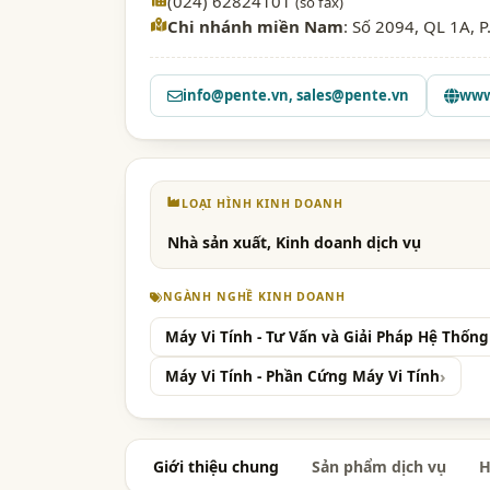
(024) 62824101
(số fax)
Chi nhánh miền Nam
: Số 2094, QL 1A, 
info@pente.vn
,
sales@pente.vn
www
LOẠI HÌNH KINH DOANH
Nhà sản xuất, Kinh doanh dịch vụ
NGÀNH NGHỀ KINH DOANH
Máy Vi Tính - Tư Vấn và Giải Pháp Hệ Thống
Máy Vi Tính - Phần Cứng Máy Vi Tính
Giới thiệu chung
Sản phẩm dịch vụ
H