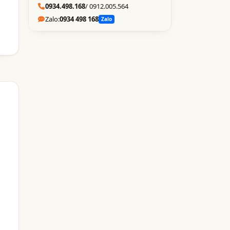
0934.498.168
/ 0912.005.564
Zalo:
0934 498 168
Zalo