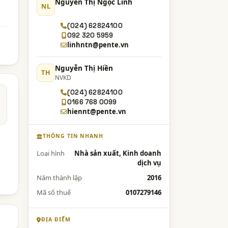
Nguyễn Thị Ngọc Linh
NL
(024) 62824100
092 320 5959
linhntn@pente.vn
Nguyễn Thị Hiền
TH
NVKD
(024) 62824100
0166 768 0099
hiennt@pente.vn
THÔNG TIN NHANH
Loại hình
Nhà sản xuất, Kinh doanh
dịch vụ
Năm thành lập
2016
Mã số thuế
0107279146
ĐỊA ĐIỂM