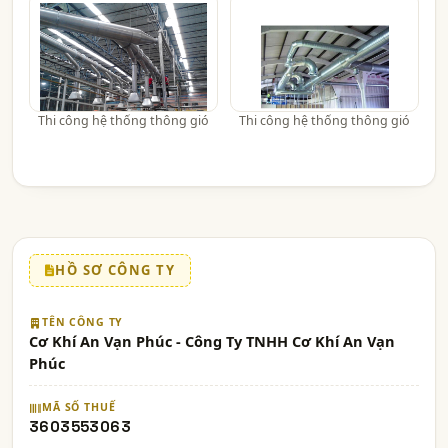
Thi công hệ thống thông gió
Thi công hệ thống thông gió
HỒ SƠ CÔNG TY
TÊN CÔNG TY
Cơ Khí An Vạn Phúc - Công Ty TNHH Cơ Khí An Vạn
Phúc
MÃ SỐ THUẾ
3603553063