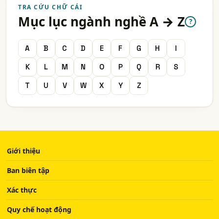
TRA CỨU CHỮ CÁI
Mục lục ngành nghề A → Z
?
A
B
C
D
E
F
G
H
I
K
L
M
N
O
P
Q
R
S
T
U
V
W
X
Y
Z
Giới thiệu
Ban biên tập
Xác thực
Quy chế hoạt động