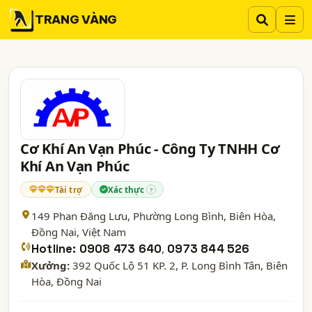
TRANG VÀNG
Cơ Khí An Vạn Phúc - Công Ty TNHH Cơ
Khí An Vạn Phúc
Tài trợ
Xác thực
?
149 Phan Đăng Lưu, Phường Long Bình, Biên Hòa,
Đồng Nai
, Việt Nam
Hotline: 0908 473 640
,
0973 844 526
Xưởng:
392 Quốc Lộ 51 KP. 2, P. Long Bình Tân, Biên
Hòa, Đồng Nai