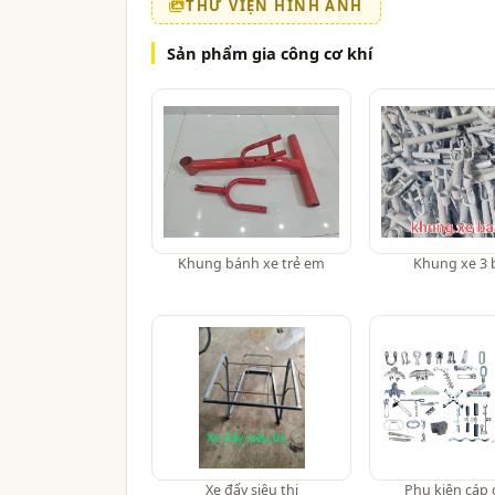
THƯ VIỆN HÌNH ẢNH
Sản phẩm gia công cơ khí
Khung bánh xe trẻ em
Khung xe 3
Xe đẩy siêu thị
Phụ kiện cáp