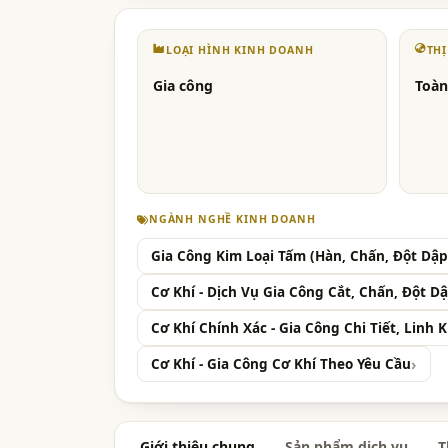
LOẠI HÌNH KINH DOANH
TH
Gia công
Toàn
NGÀNH NGHỀ KINH DOANH
Gia Công Kim Loại Tấm (Hàn, Chấn, Đột Dập,
Cơ Khí - Dịch Vụ Gia Công Cắt, Chấn, Đột D
Cơ Khí Chính Xác - Gia Công Chi Tiết, Linh
Cơ Khí - Gia Công Cơ Khí Theo Yêu Cầu
Giới thiệu chung
Sản phẩm dịch vụ
T