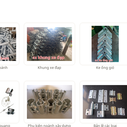
 bánh
Khung xe đạp
Ke ống gió
 quang
Phụ kiện ngành xây dựng
Bản lề các loại