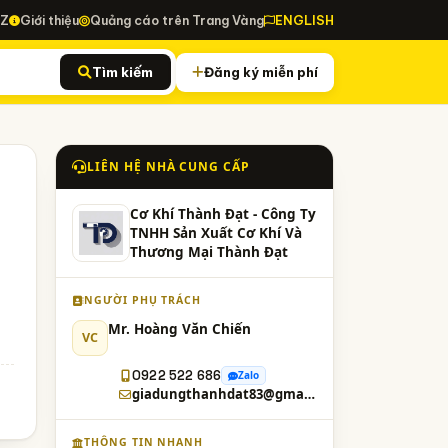
-Z
Giới thiệu
Quảng cáo trên Trang Vàng
ENGLISH
Tìm kiếm
Đăng ký miễn phí
LIÊN HỆ NHÀ CUNG CẤP
Cơ Khí Thành Đạt - Công Ty
TNHH Sản Xuất Cơ Khí Và
Thương Mại Thành Đạt
NGƯỜI PHỤ TRÁCH
Mr. Hoàng Văn Chiến
VC
0922 522 686
Zalo
giadungthanhdat83@gmail.com
THÔNG TIN NHANH