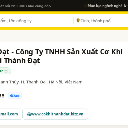
Mục lục ngành nghề A
Kết nối 250.000+ nhà cung cấp
Đạt - Công Ty TNHH Sản Xuất Cơ Khí
i Thành Đạt
ực
?
hanh Thùy, H. Thanh Oai,
Hà Nội
, Việt Nam
86
Zalo
gmail.com
www.cokhithanhdat.bizz.vn