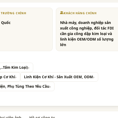
Ị TRƯỜNG CHÍNH
KHÁCH HÀNG CHÍNH
 Quốc
Nhà máy, doanh nghiệp sản
xuất công nghiệp, đối tác FDI
cần gia công dập kim loại và
linh kiện OEM/ODM số lượng
lớn
..Tấm Kim Loại)
ập Cơ Khí
Linh Kiện Cơ Khí - Sản Xuất OEM, ODM
 Kiện, Phụ Tùng Theo Yêu Cầu
hư viện ảnh
Hồ sơ công ty