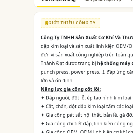
GIỚI THIỆU CÔNG TY
Công Ty TNHH Sản Xuất Cơ Khí Và Thư
dập kim loại và sản xuất linh kiện OEM/
đơn vị sản xuất công nghiệp trên toàn qu
Thành Đạt được trang bị
hệ thống máy 
punch press, power press,..), đáp ứng cá
lớn và ổn định.
Năng lực gia công cốt lõi:
✦ Dập nguội, đột lỗ, ép tạo hình kim loại
✦ Cắt, chấn, đột dập kim loại tấm các loại
✦ Gia công pát sắt nội thất, bản lề, gá đ
✦ Gia công chi tiết dập, linh kiện công n
✦ Gia công OEM, ODM linh kiện cơ khí ch