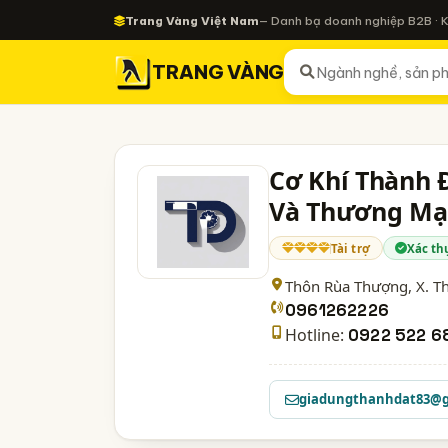
Trang Vàng Việt Nam
— Danh bạ doanh nghiệp B2B · 
TRANG VÀNG
Cơ Khí Thành 
Và Thương Mạ
Tài trợ
Xác th
Thôn Rùa Thượng, X. T
0961262226
Hotline:
0922 522 6
giadungthanhdat83@