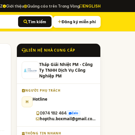
-Z
Giới thiệu
Quảng cáo trên Trang Vàng
ENGLISH
Tìm kiếm
Đăng ký miễn phí
LIÊN HỆ NHÀ CUNG CẤP
Tháp Giải Nhiệt PM - Công
Ty TNHH Dịch Vụ Công
Nghiệp PM
NGƯỜI PHỤ TRÁCH
Hotline
H
0974 182 464
Zalo
hopthu.boxmail@gmail.com
THÔNG TIN NHANH