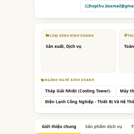
hopthu.boxmail@gmai
LOẠI HÌNH KINH DOANH
TH
Sản xuất, Dịch vụ
Toàn
NGÀNH NGHỀ KINH DOANH
Tháp Giải Nhiệt (Cooling Tower)
Máy th
Điện Lạnh Công Nghiệp - Thiết Bị Và Hệ T
Giới thiệu chung
Sản phẩm dịch vụ
T