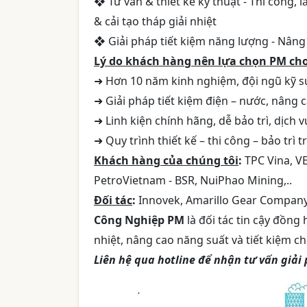
❖ Tư vấn & thiết kế kỹ thuật - Thi công, 
& cải tạo tháp giải nhiệt
❖ Giải pháp tiết kiệm năng lượng - Nâng 
Lý do khách hàng nên lựa chọn PM cho
➜ Hơn 10 năm kinh nghiệm, đội ngũ kỹ 
➜ Giải pháp tiết kiệm điện – nước, nâng 
➜ Linh kiện chính hãng, dễ bảo trì, dịch 
➜ Quy trình thiết kế – thi công – bảo trì
Khách hàng của chúng tôi
:
TPC Vina, V
PetroVietnam - BSR, NuiPhao Mining,..
Đối tác
:
Innovek, Amarillo Gear Company,
Công Nghiệp PM
là đối tác tin cậy đồng
nhiệt, nâng cao năng suất và tiết kiệm ch
Liên hệ qua hotline để nhận tư vấn giải