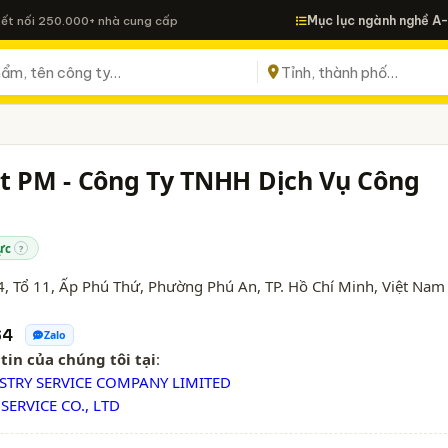
Mục lục ngành nghề A
Kết nối 250.000+ nhà cung cấp
ệt PM - Công Ty TNHH Dịch Vụ Công
ực
?
, Tổ 11, Ấp Phú Thứ, Phường Phú An,
TP. Hồ Chí Minh
, Việt Nam
64
Zalo
tin của chúng tôi tại
:
STRY SERVICE COMPANY LIMITED
SERVICE CO., LTD