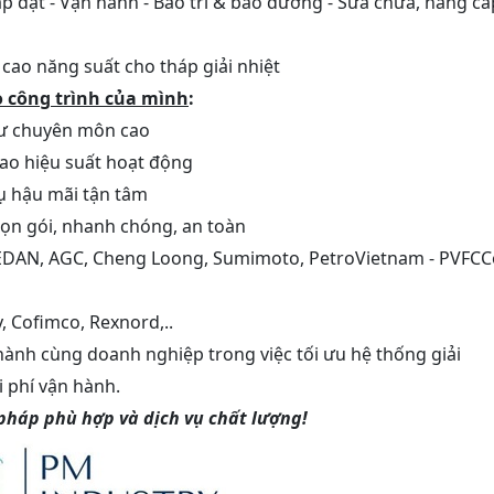
lắp đặt - Vận hành - Bảo trì & bảo dưỡng - Sửa chữa, nâng cấ
cao năng suất cho tháp giải nhiệt
 công trình của mình
:
sư chuyên môn cao
cao hiệu suất hoạt động
vụ hậu mãi tận tâm
 trọn gói, nhanh chóng, an toàn
EDAN, AGC, Cheng Loong, Sumimoto, PetroVietnam - PVFCC
 Cofimco, Rexnord,..
 hành cùng doanh nghiệp trong việc tối ưu hệ thống giải
i phí vận hành.
 pháp phù hợp và dịch vụ chất lượng!