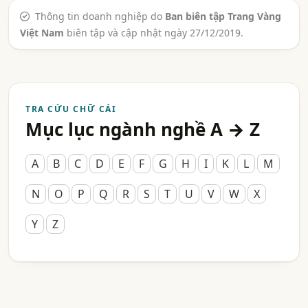
Thông tin doanh nghiệp do
Ban biên tập Trang Vàng
Việt Nam
biên tập và cập nhật ngày 27/12/2019.
TRA CỨU CHỮ CÁI
Mục lục ngành nghề A → Z
A
B
C
D
E
F
G
H
I
K
L
M
N
O
P
Q
R
S
T
U
V
W
X
Y
Z