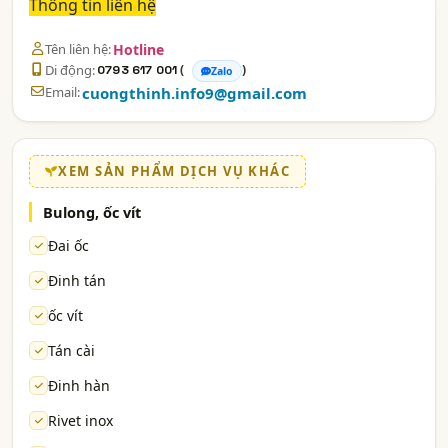
Thông tin liên hệ
Tên liên hệ:
Hotline
Di động:
(
)
0793 617 001
Zalo
Email:
cuongthinh.info9@gmail.com
XEM SẢN PHẨM DỊCH VỤ KHÁC
Bulong, ốc vít
Đai ốc
Đinh tán
ốc vít
Tán cài
Đinh hàn
Rivet inox