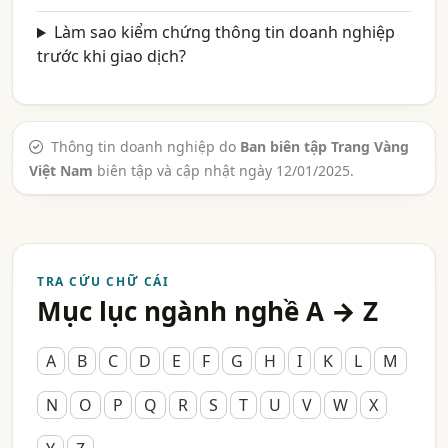
Làm sao kiểm chứng thông tin doanh nghiệp
trước khi giao dịch?
Thông tin doanh nghiệp do
Ban biên tập Trang Vàng
Việt Nam
biên tập và cập nhật ngày 12/01/2025.
TRA CỨU CHỮ CÁI
Mục lục ngành nghề A → Z
A
B
C
D
E
F
G
H
I
K
L
M
N
O
P
Q
R
S
T
U
V
W
X