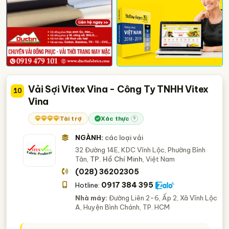
Vải Sợi Vitex Vina - Công Ty TNHH Vitex
10
Vina
Tài trợ
Xác thực
?
NGÀNH:
các loại vải
32 Đường 14E, KDC Vĩnh Lộc, Phường Bình
Tân,
TP. Hồ Chí Minh
, Việt Nam
(028) 36202305
0917 384 395
Hotline:
Nhà máy:
Đường Liên 2-6, Ấp 2, Xã Vĩnh Lộc
A, Huyện Bình Chánh, TP. HCM