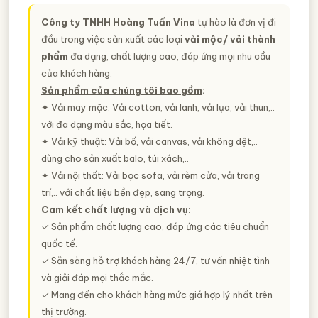
Công ty TNHH Hoàng Tuấn Vina
tự hào là đơn vị đi
đầu trong việc sản xuất các loại
vải mộc/ vải thành
phẩm
đa dạng, chất lượng cao, đáp ứng mọi nhu cầu
của khách hàng.
Sản phẩm của chúng tôi bao gồm
:
✦ Vải may mặc: Vải cotton, vải lanh, vải lụa, vải thun,..
với đa dạng màu sắc, họa tiết.
✦ Vải kỹ thuật: Vải bố, vải canvas, vải không dệt,..
dùng cho sản xuất balo, túi xách,..
✦ Vải nội thất: Vải bọc sofa, vải rèm cửa, vải trang
trí,.. với chất liệu bền đẹp, sang trọng.
Cam kết chất lượng và dịch vụ
:
✓ Sản phẩm chất lượng cao, đáp ứng các tiêu chuẩn
quốc tế.
✓ Sẵn sàng hỗ trợ khách hàng 24/7, tư vấn nhiệt tình
và giải đáp mọi thắc mắc.
✓ Mang đến cho khách hàng mức giá hợp lý nhất trên
thị trường.