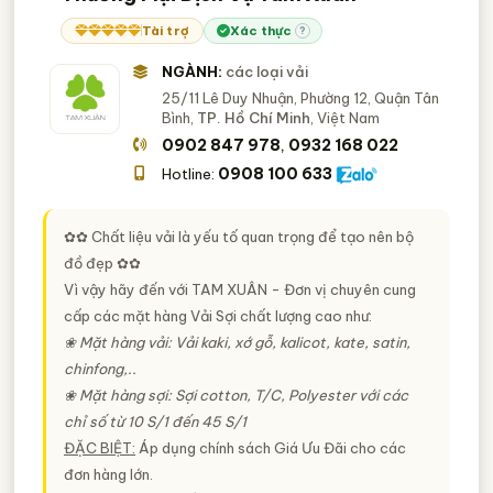
Tây Ninh
Vĩnh Long
Vải Sợi Tự Nhiên, Vải Sợi Thiên Nhiên
19
Tài trợ
Xác thực
?
Vải Nhung (Nhung Tuyết, Nỉ, Xoa,.)
17
NGÀNH:
các loại vải
Vải Trẻ Em, Vải May Đồ Trẻ Em
17
25/11 Lê Duy Nhuận, Phường 12, Quận Tân
Bình,
TP. Hồ Chí Minh
, Việt Nam
Vải Nhập Khẩu (Hàn, Trung, HongKong,..)
15
0902 847 978
0932 168 022
,
NGÀNH XEM THÊM
0908 100 633
Hotline:
May Mặc - Nguyên, Phụ Liệu May Mặc
881
Vải Nội Thất (Vải May Rèm, Chăn, Ga, Gối, Ghế,.)
✿✿
Chất liệu vải là yếu tố quan trọng để tạo nên bộ
68
đồ đẹp
✿✿
Vải May Balo (Vải May Túi Xách, Giày Dép, Sofa,..)
63
Vì vậy hãy đến với TAM XUÂN - Đơn vị chuyên cung
Vải Bảo Hộ Chuyên Dụng (Vải Chống Cháy, Chống Tĩnh
cấp các mặt hàng Vải Sợi chất lượng cao như:
20
Điện, Chống Thấm, Dầu,.)
❀ Mặt hàng vải: Vải kaki, xớ gỗ, kalicot, kate, satin,
TAG NGÀNH NGHỀ
chinfong,..
❀ Mặt hàng sợi: Sợi cotton, T/C, Polyester với các
vải sợi
công ty sản xuất vải sợi
chỉ số từ 10 S/1 đến 45 S/1
danh sách công ty kinh doanh vải sợi
ĐẶC BIỆT
:
Áp dụng chính sách Giá Ưu Đãi cho các
nhà cung cấp vải sợi
đơn hàng lớn.