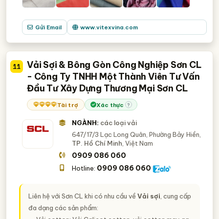
Gửi Email
www.vitexvina.com
Vải Sợi & Bông Gòn Công Nghiệp Sơn CL
11
- Công Ty TNHH Một Thành Viên Tư Vấn
Đầu Tư Xây Dựng Thương Mại Sơn CL
Tài trợ
Xác thực
?
NGÀNH:
các loại vải
647/17/3 Lạc Long Quân, Phường Bảy Hiền,
TP. Hồ Chí Minh
, Việt Nam
0909 086 060
0909 086 060
Hotline:
Liên hệ với Sơn CL khi có nhu cầu về
Vải sợi
, cung cấp
đa dạng các sản phẩm: