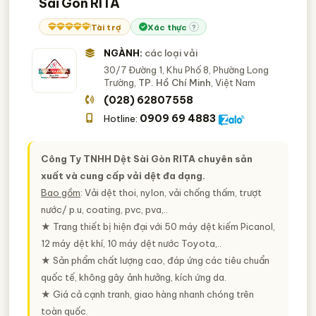
Sài Gòn RITA
Tài trợ
Xác thực
?
NGÀNH:
các loại vải
30/7 Đường 1, Khu Phố 8, Phường Long
Trường,
TP. Hồ Chí Minh
, Việt Nam
(028) 62807558
0909 69 4883
Hotline:
Công Ty TNHH Dệt Sài Gòn RITA chuyên sản
xuất và cung cấp vải dệt đa dạng.
Bao gồm
: Vải dệt thoi, nylon, vải chống thấm, trượt
nước/ p.u, coating, pvc, pva,..
★ Trang thiết bị hiện đại với 50 máy dệt kiếm Picanol,
12 máy dệt khí, 10 máy dệt nước Toyota,..
★ Sản phẩm chất lượng cao, đáp ứng các tiêu chuẩn
quốc tế, không gây ảnh hưởng, kích ứng da.
★ Giá cả cạnh tranh, giao hàng nhanh chóng trên
toàn quốc.