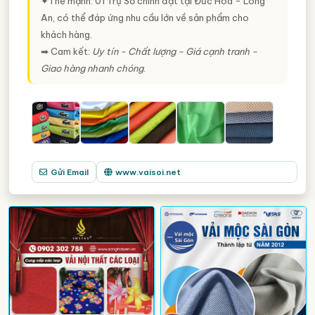
✦Thế mạnh: 01 Trụ Sở chính đặt tại Đức Hòa - Long
An, có thể đáp ứng nhu cầu lớn về sản phẩm cho
khách hàng.
➡ Cam kết:
Uy tín - Chất lượng - Giá cạnh tranh -
Giao hàng nhanh chóng
.
Gửi Email
www.vaisoi.net