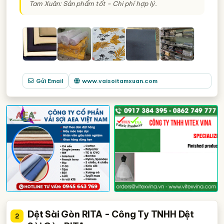
Tam Xuân: Sản phẩm tốt - Chi phí hợp lý.
công ty nhập khẩu và phân phối vải sợi
công ty vải
các loại vải
Gửi Email
www.vaisoitamxuan.com
Dệt Sài Gòn RITA - Công Ty TNHH Dệt
2