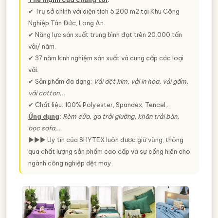
✔ Trụ sở chính với diện tích 5.200 m2 tại Khu Công
Nghiệp Tân Đức, Long An.
✔ Năng lực sản xuất trung bình đạt trên 20.000 tấn
vải/ năm.
✔ 37 năm kinh nghiệm sản xuất và cung cấp các loại
vải.
✔ Sản phẩm đa dạng:
Vải dệt kim, vải in hoa, vải gấm,
vải cotton,..
✔ Chất liệu: 100% Polyester, Spandex, Tencel,..
Ứng dụng
:
Rèm cửa, ga trải giường, khăn trải bàn,
bọc sofa,..
►►► Uy tín của SHYTEX luôn được giữ vững, thông
qua chất lượng sản phẩm cao cấp và sự cống hiến cho
ngành công nghiệp dệt may.