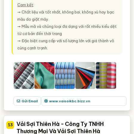
Cam kết
:
➞ Chất liệu vải tốt nhất, không bai, không xù hay bạc
màu do giặt máy.
➞ Mẫu mã và chủng loại đa dạng với rất nhiều kiểu dệt
từ cơ bản đến thời trang
➞ Đặc biệt cung cấp với số lượng lớn với giá thành vô
cùng cạnh trạnh.
Gửi Email
www.vaisoikbc.bizz.vn
Vải Sợi Thiên Hà - Công Ty TNHH
13
Thương Mại Và Vải Sợi Thiên Hà