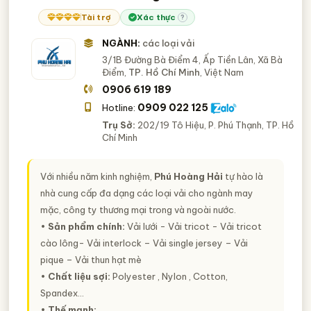
Tài trợ
Xác thực
?
NGÀNH:
các loại vải
3/1B Đường Bà Điểm 4, Ấp Tiền Lân, Xã Bà
Điểm,
TP. Hồ Chí Minh
, Việt Nam
0906 619 189
0909 022 125
Hotline:
Trụ Sở:
202/19 Tô Hiệu, P. Phú Thạnh, TP. Hồ
Chí Minh
Với nhiều năm kinh nghiệm,
Phú Hoàng Hải
tự hào là
nhà cung cấp đa dạng các loại vải cho ngành may
mặc, công ty thương mại trong và ngoài nước.
• Sản phẩm chính:
Vải lưới - Vải tricot - Vải tricot
cào lông- Vải interlock – Vải single jersey – Vải
pique – Vải thun hạt mè
• Chất liệu sợi:
Polyester , Nylon , Cotton,
Spandex…
• Thế mạnh: