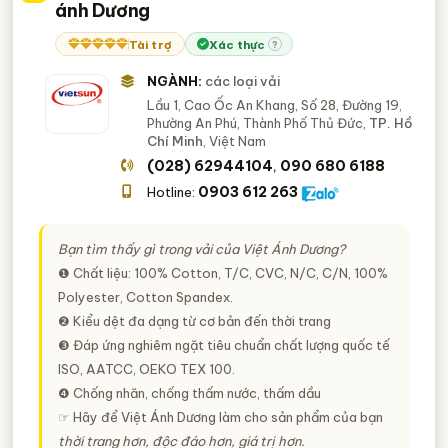
ánh Dương
Tài trợ
Xác thực
?
NGÀNH:
các loại vải
Lầu 1, Cao Ốc An Khang, Số 28, Đường 19,
Phường An Phú, Thành Phố Thủ Đức,
TP. Hồ
Chí Minh
, Việt Nam
(028) 62944104
090 680 6188
,
0903 612 263
Hotline:
Bạn tìm thấy gì trong vải của Việt Ánh Dương?
❶ Chất liệu: 100% Cotton, T/C, CVC, N/C, C/N, 100%
Polyester, Cotton Spandex.
❷ Kiểu dệt đa dạng từ cơ bản đến thời trang
❸ Đáp ứng nghiêm ngặt tiêu chuẩn chất lượng quốc tế
ISO, AATCC, OEKO TEX 100.
❹ Chống nhăn, chống thấm nước, thấm dầu
☞ Hãy để Việt Ánh Dương làm cho sản phẩm của bạn
thời trang hơn, độc đáo hơn, giá trị hơn.