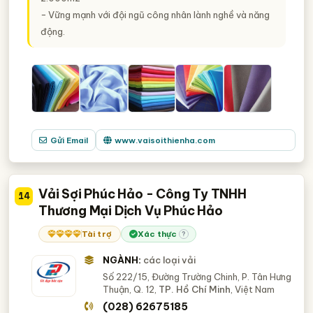
− Vững mạnh với đội ngũ công nhân lành nghề và năng
động.
Gửi Email
www.vaisoithienha.com
Vải Sợi Phúc Hảo - Công Ty TNHH
14
Thương Mại Dịch Vụ Phúc Hảo
Tài trợ
Xác thực
?
NGÀNH:
các loại vải
Số 222/15, Đường Trường Chinh, P. Tân Hưng
Thuận, Q. 12,
TP. Hồ Chí Minh
, Việt Nam
(028) 62675185