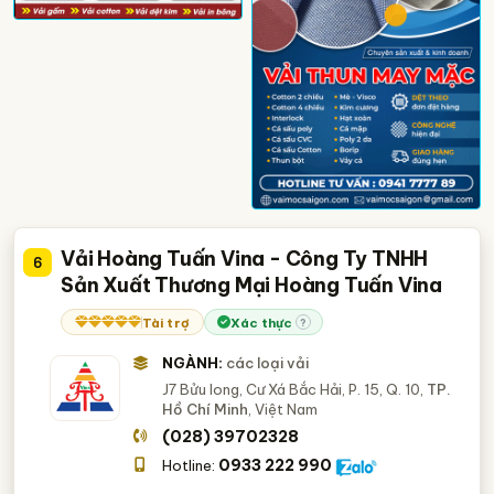
Vải Hoàng Tuấn Vina - Công Ty TNHH
6
Sản Xuất Thương Mại Hoàng Tuấn Vina
Tài trợ
Xác thực
?
NGÀNH:
các loại vải
J7 Bửu long, Cư Xá Bắc Hải, P. 15, Q. 10,
TP.
Hồ Chí Minh
, Việt Nam
(028) 39702328
0933 222 990
Hotline: