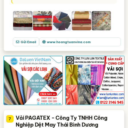
Gửi Email
www.hoangtuanvina.com
Vải PAGATEX - Công Ty TNHH Công
7
Nghiệp Dệt May Thái Bình Dương