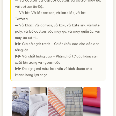
― Vải cotton: Vải Calicot cotton, vải cotton may ga,
vải cotton ấn Độ,..
― Vải lót: Vải lót cotton, vải kate lót, vải lót
Taffeta,..
― Vải khác: Vải canvas, vải kaki, vải kate silk, vải kate
poly, vải bố cotton, vảo may ga, vải may quần âu, vải
may áo sơ mi,..
►► Giá cả cạnh tranh - Chiết khấu cao cho các đơn
hàng lớn
►► Vải chất lượng cao - Phân phối từ các hãng sản
xuất lớn trong và ngoài nước
►► Đa dạng mã màu, hoa văn và kích thước cho
khách hàng lựa chọn.