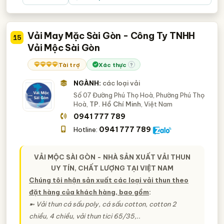
Vải May Mặc Sài Gòn - Công Ty TNHH
15
Vải Mộc Sài Gòn
Tài trợ
Xác thực
?
NGÀNH:
các loại vải
Số 07 Đường Phú Thọ Hoà, Phường Phú Thọ
Hoà,
TP. Hồ Chí Minh
, Việt Nam
0941 777 789
0941 777 789
Hotline:
VẢI MỘC SÀI GÒN - NHÀ SẢN XUẤT VẢI THUN
UY TÍN, CHẤT LƯỢNG TẠI VIỆT NAM
Chúng tôi nhận sản xuất các loại vải thun theo
đặt hàng của khách hàng, bao gồm
:
➼ Vải thun cá sấu poly, cá sấu cotton, cotton 2
chiều, 4 chiều, vải thun tici 65/35,..