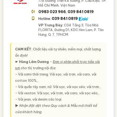
77B Đường Trần Kế Xương, P. Cầu Kiệu,
TP.
Hồ Chí Minh
, Việt Nam
0983 023 966
039 841 0819
,
039 841 0819
Hotline:
VP Trưng Bày
: C04 Tầng 3, Tòa Nhà
FLORITA, Đường D1, KDC Him Lam, P. Tân
Hưng, Q. 7, TPHCM
CAM KẾT
: Chất liệu vải tự nhiên, mềm mại, chất lượng
ổn định!
☛
Hùng Lâm Dương
-
Đơn vị phân phối trực tiếp vải
sợi
cho thị trường nội địa:
− Vải sơmi thời trang: Vải sọc, vải trơn, vải caro, vải
cotton 100%,..
− Vải quần tây nam, nữ: Vải sọc, vải sọc xéo, vải trơn,..
− Vải veston: Vải sọc, vải trơn, vải caro, vải sọc xéo,..
− Vải jean, vải denim các loại.
►
Nhận đặt dệt theo Quy cách & Mẫu mã thiết kế
của khách hàng
.