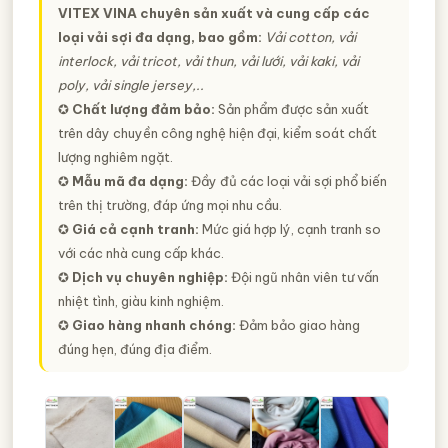
VITEX VINA chuyên sản xuất và cung cấp các
loại vải sợi đa dạng, bao gồm:
Vải cotton, vải
interlock, vải tricot, vải thun, vải lưới, vải kaki, vải
poly, vải single jersey,..
✪
Chất lượng đảm bảo:
Sản phẩm được sản xuất
trên dây chuyền công nghệ hiện đại, kiểm soát chất
lượng nghiêm ngặt.
✪
Mẫu mã đa dạng:
Đầy đủ các loại vải sợi phổ biến
trên thị trường, đáp ứng mọi nhu cầu.
✪
Giá cả cạnh tranh:
Mức giá hợp lý, cạnh tranh so
với các nhà cung cấp khác.
✪
Dịch vụ chuyên nghiệp:
Đội ngũ nhân viên tư vấn
nhiệt tình, giàu kinh nghiệm.
✪
Giao hàng nhanh chóng:
Đảm bảo giao hàng
đúng hẹn, đúng địa điểm.