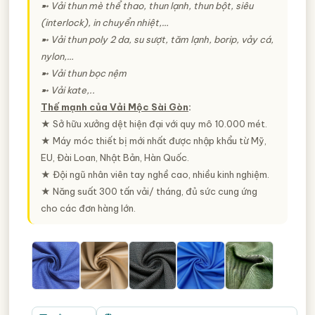
➼ Vải thun mè thể thao, thun lạnh, thun bột, siêu
(interlock), in chuyển nhiệt,…
➼ Vải thun poly 2 da, su sượt, tăm lạnh, borip, vảy cá,
nylon,…
➼ Vải thun bọc nệm
➼ Vải kate,..
Thế mạnh của Vải Mộc Sài Gòn
:
★ Sở hữu xưởng dệt hiện đại với quy mô 10.000 mét.
★ Máy móc thiết bị mới nhất được nhập khẩu từ Mỹ,
EU, Đài Loan, Nhật Bản, Hàn Quốc.
★ Đội ngũ nhân viên tay nghề cao, nhiều kinh nghiệm.
★ Năng suất 300 tấn vải/ tháng, đủ sức cung ứng
cho các đơn hàng lớn.