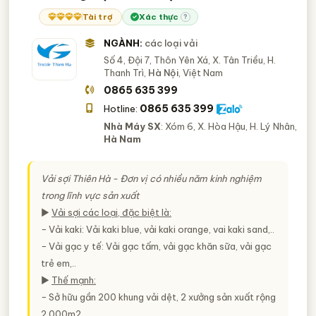
Tài trợ
Xác thực
?
NGÀNH:
các loại vải
Số 4, Đội 7, Thôn Yên Xá, X. Tân Triều, H.
Thanh Trì,
Hà Nội
, Việt Nam
0865 635 399
0865 635 399
Hotline:
Nhà Máy SX
: Xóm 6, X. Hòa Hậu, H. Lý Nhân,
Hà Nam
Vải sợi Thiên Hà - Đơn vị có nhiều năm kinh nghiệm
trong lĩnh vực sản xuất
►
Vải sợi các loại, đặc biệt là:
− Vải kaki: Vải kaki blue, vải kaki orange, vai kaki sand,..
− Vải gạc y tế: Vải gạc tấm, vải gạc khăn sữa, vải gạc
trẻ em,..
►
Thế mạnh:
− Sở hữu gần 200 khung vải dệt, 2 xưởng sản xuất rộng
2.000m2