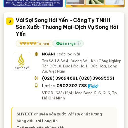
Vải Sợi Song Hải Yến - Công Ty TNHH
3
Sản Xuất-Thương Mại-Dịch Vụ Song Hải
Yến
Tài trợ
Xác thực
?
NGÀNH:
các loại vải
Trụ Sở: Lô Số 4, Đường Số 1, Khu Công Nghiệp
Tân Đức, X. Đức Hòa Hạ, H. Đức Hòa,
Long
An
, Việt Nam
(028) 39694681
(028) 39695551
,
0902 302 788
Hotline:
VPGD:
633/12/4 Hồng Bàng, P. 6, Q. 6,
Tp.
Hồ Chí Minh
SHYEXT chuyên sản xuất
Vải sợi
chất lượng
hàng đầu tại Long An.
Thế mạnh của chúng tôi
: