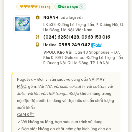
Tài trợ
Xác thực
?
NGÀNH:
các loại vải
LK538, Đường Lê Trọng Tấn, P. Dương Nội, Q.
Hà Đông,
Hà Nội
, Việt Nam
(024) 62531428
0963 153 016
,
0989 249 042
Hotline:
VPGD, Kho Vải:
Căn 40 Shophouse – D7,
Khu D, KĐT Geleximco, Đường Lê Trọng Tấn,
P. Dương Nội, Q. Hà Đông, TP. Hà Nội
Pagatex - Đơn vị sản xuất và cung cấp
VẢI MAY
MẶC
, gồm:
Vải T/C, vải kaki, vải satin, vải cotton, vải
kate, vải lót, vải thời trang,..
Được khách hàng trong
nội địa đặc biệt tin dùng và đạt tiêu chuẩn chất lượng
xuất khẩu.
CAM KẾT
:
✓ Vải không xù lông, bạc màu quá trình sử dụng.
✓ Đặc biệt không có chất cấm gây kích ứng cho da.