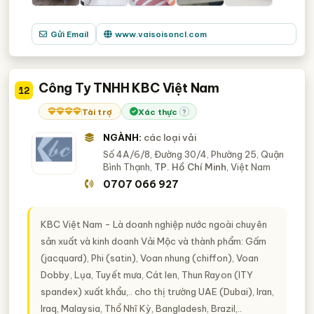
Gửi Email
www.vaisoisoncl.com
Công Ty TNHH KBC Việt Nam
12
Tài trợ
Xác thực
?
NGÀNH:
các loại vải
Số 4A/6/8, Đường 30/4, Phường 25, Quận
Bình Thạnh,
TP. Hồ Chí Minh
, Việt Nam
0707 066 927
KBC Việt Nam - Là doanh nghiệp nước ngoài chuyên
sản xuất và kinh doanh Vải Mộc và thành phẩm: Gấm
(jacquard), Phi (satin), Voan nhung (chiffon), Voan
Dobby, Lụa, Tuyết mưa, Cát len, Thun Rayon (ITY
spandex) xuất khẩu,.. cho thị trường UAE (Dubai), Iran,
Iraq, Malaysia, Thổ Nhĩ Kỳ, Bangladesh, Brazil,..