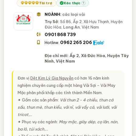
Tài trợ
Xác thực
?
NGÀNH:
các loại vải
Trụ Sở:
Số 86, Ấp 2, Xã Hựu Thạnh, Huyện
Đức Hòa,
Long An
, Việt Nam
0901 868 739
0962 265 206
Hotline:
Địa chỉ mới: Ấp 2, Xã Đức Hòa, Huyện Tây
Ninh, Việt Nam
Đơn vị
Dệt Kim Lý Gia Nguyễn
có hơn 16 năm kinh
nghiệm chuyên cung cấp mặt hàng Vải Sợi - Vải May
Mặc phân phối khắp các tỉnh thành Miền Nam.
✦ Gồm các sản phẩm:
Vải thun 2 - 4 chiều, thun cá
sấu, thun mè, thun kiểu, vải nỉ, vải vẩy cá, vải lưới, vải
tricot,..
✦ Phục vụ các ngành:
May mặc, giày dép, cọ lăn, nón,
ba lô, túi xách,..