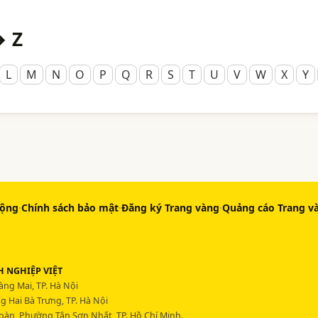
→ Z
L
M
N
O
P
Q
R
S
T
U
V
W
X
Y
động
·
Chính sách bảo mật
·
Đăng ký Trang vàng
·
Quảng cáo Trang v
 NGHIỆP VIỆT
ng Mai, TP. Hà Nội
 Hai Bà Trưng, TP. Hà Nội
Hoàn, Phường Tân Sơn Nhất, TP. Hồ Chí Minh.