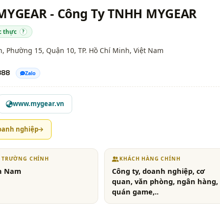
 MYGEAR - Công Ty TNHH MYGEAR
c thực
?
h, Phường 15, Quận 10,
TP. Hồ Chí Minh
, Việt Nam
888
Zalo
www.mygear.vn
oanh nghiệp
Ị TRƯỜNG CHÍNH
KHÁCH HÀNG CHÍNH
n Nam
Công ty, doanh nghiệp, cơ
quan, văn phòng, ngân hàng,
quán game,..