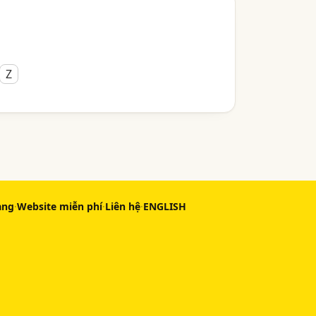
Z
àng
·
Website miễn phí
·
Liên hệ
·
ENGLISH