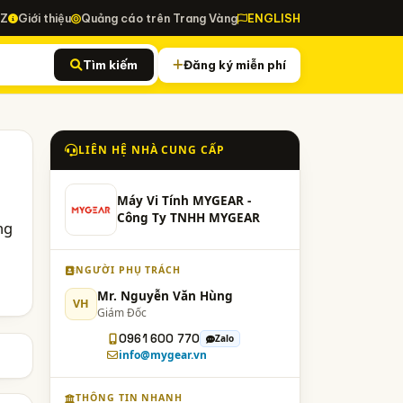
-Z
Giới thiệu
Quảng cáo trên Trang Vàng
ENGLISH
Tìm kiếm
Đăng ký miễn phí
LIÊN HỆ NHÀ CUNG CẤP
Máy Vi Tính MYGEAR -
Công Ty TNHH MYGEAR
ng
NGƯỜI PHỤ TRÁCH
Mr. Nguyễn Văn Hùng
VH
Giám Đốc
0961 600 770
Zalo
info@mygear.vn
THÔNG TIN NHANH