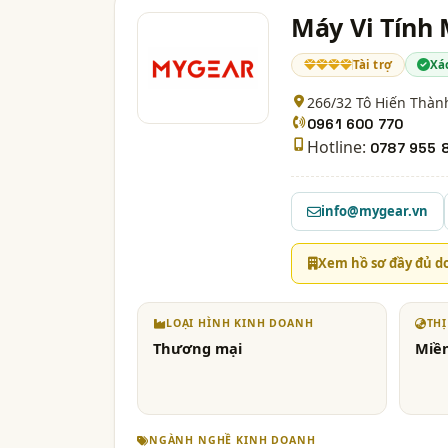
Máy Vi Tính
Tài trợ
Xá
266/32 Tô Hiến Thàn
0961 600 770
Hotline:
0787 955 
info@mygear.vn
Xem hồ sơ đầy đủ d
LOẠI HÌNH KINH DOANH
TH
Thương mại
Miề
NGÀNH NGHỀ KINH DOANH