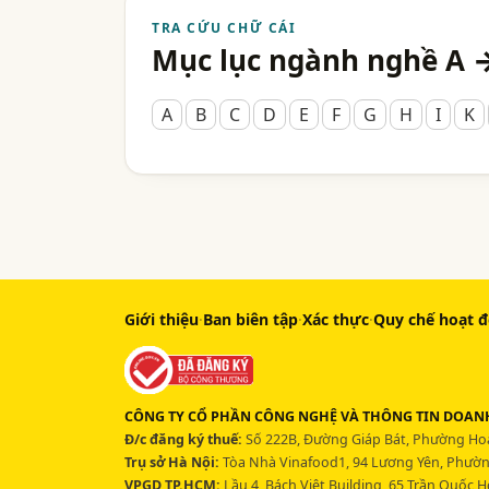
TRA CỨU CHỮ CÁI
Mục lục ngành nghề A 
A
B
C
D
E
F
G
H
I
K
Giới thiệu
·
Ban biên tập
·
Xác thực
·
Quy chế hoạt 
CÔNG TY CỔ PHẦN CÔNG NGHỆ VÀ THÔNG TIN DOANH
Đ/c đăng ký thuế:
Số 222B, Đường Giáp Bát, Phường Hoà
Trụ sở Hà Nội:
Tòa Nhà Vinafood1, 94 Lương Yên, Phường
VPGD TP.HCM:
Lầu 4, Bách Việt Building, 65 Trần Quốc 