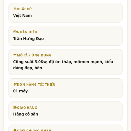
XUẤT XỨ
Việt Nam
NHÃN HIỆU
Trần Hưng Đạo
MÔ TẢ / ỨNG DỤNG
Công suất 3.0Kw, độ ồn thấp, mômen mạnh, kiểu
dáng đẹp, bền
ĐƠN HÀNG TỐI THIỂU
01 máy
GIAO HÀNG
Hàng có sẵn
GIẤY CHỨNG NHẬN