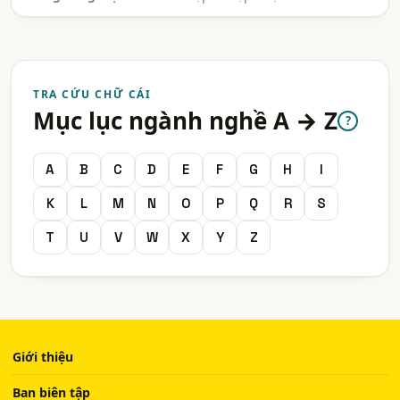
TRA CỨU CHỮ CÁI
Mục lục ngành nghề A → Z
?
A
B
C
D
E
F
G
H
I
K
L
M
N
O
P
Q
R
S
T
U
V
W
X
Y
Z
Giới thiệu
Ban biên tập