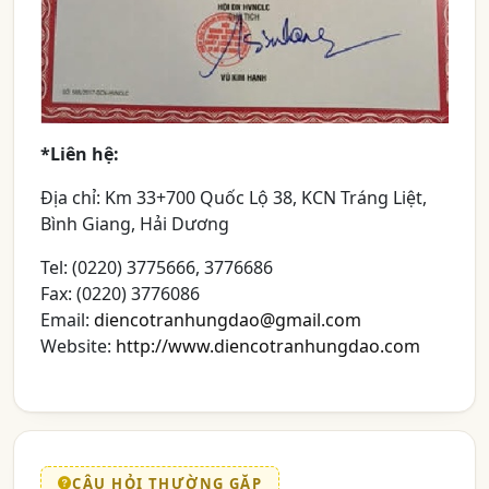
*Liên hệ:
Địa chỉ: Km 33+700 Quốc Lộ 38, KCN Tráng Liệt,
Bình Giang, Hải Dương
Tel: (0220) 3775666, 3776686
Fax: (0220) 3776086
Email:
diencotranhungdao@gmail.com
Website:
http://www.diencotranhungdao.com
CÂU HỎI THƯỜNG GẶP