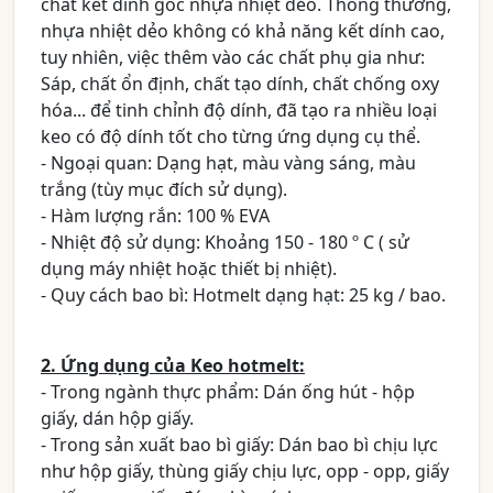
chất kết dính gốc nhựa nhiệt dẻo. Thông thường,
nhựa nhiệt dẻo không có khả năng kết dính cao,
tuy nhiên, việc thêm vào các chất phụ gia như:
Sáp, chất ổn định, chất tạo dính, chất chống oxy
hóa... để tinh chỉnh độ dính, đã tạo ra nhiều loại
keo có độ dính tốt cho từng ứng dụng cụ thể.
- Ngoại quan: Dạng hạt, màu vàng sáng, màu
trắng (tùy mục đích sử dụng).
- Hàm lượng rắn: 100 % EVA
- Nhiệt độ sử dụng: Khoảng 150 - 180 º C ( sử
dụng máy nhiệt hoặc thiết bị nhiệt).
- Quy cách bao bì: Hotmelt dạng hạt: 25 kg / bao.
2. Ứng dụng của Keo hotmelt:
- Trong ngành thực phẩm: Dán ống hút - hộp
giấy, dán hộp giấy.
- Trong sản xuất bao bì giấy: Dán bao bì chịu lực
như hộp giấy, thùng giấy chịu lực, opp - opp, giấy