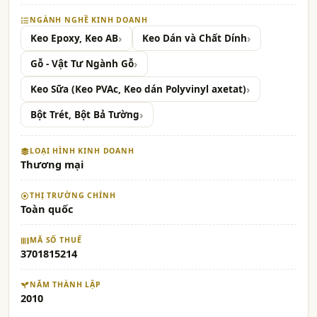
NGÀNH NGHỀ KINH DOANH
Keo Epoxy, Keo AB
Keo Dán và Chất Dính
Gỗ - Vật Tư Ngành Gỗ
Keo Sữa (Keo PVAc, Keo dán Polyvinyl axetat)
Bột Trét, Bột Bả Tường
LOẠI HÌNH KINH DOANH
Thương mại
THỊ TRƯỜNG CHÍNH
Toàn quốc
MÃ SỐ THUẾ
3701815214
NĂM THÀNH LẬP
2010