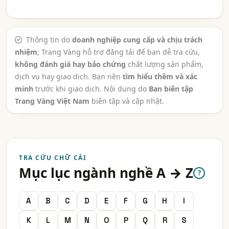
Thông tin do
doanh nghiệp cung cấp và chịu trách
nhiệm
; Trang Vàng hỗ trợ đăng tải để bạn dễ tra cứu,
không đánh giá hay bảo chứng
chất lượng sản phẩm,
dịch vụ hay giao dịch. Bạn nên
tìm hiểu thêm và xác
minh
trước khi giao dịch. Nội dung do
Ban biên tập
Trang Vàng Việt Nam
biên tập và cập nhật.
TRA CỨU CHỮ CÁI
Mục lục ngành nghề A → Z
?
A
B
C
D
E
F
G
H
I
K
L
M
N
O
P
Q
R
S