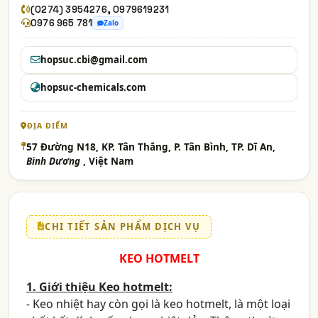
(0274) 3954276, 0979619231
0976 965 781
Zalo
hopsuc.cbi@gmail.com
hopsuc-chemicals.com
ĐỊA ĐIỂM
57 Đường N18, KP. Tân Thắng, P. Tân Bình, TP. Dĩ An,
Bình Dương
, Việt Nam
CHI TIẾT SẢN PHẨM DỊCH VỤ
KEO HOTMELT
1. Giới thiệu Keo hotmelt:
- Keo nhiệt hay còn gọi là keo hotmelt, là một loại