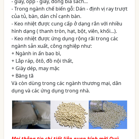
- giấy, opp - giấy, đóng bìa sách...
- Trong ngành chế biến gỗ: Dán - định vị ray trượt
của tủ, bàn, dán chỉ cạnh bàn.
- Keo nhiệt được cung cấp ở dạng rắn với nhiều
hình dạng ( thanh tròn, hạt, bột, viên, khối...).
- Keo nhiệt được ứng dụng rộng rãi trong các
ngành sản xuất, công nghiệp như:
+ Ngành in ấn bao bì,
+ Lắp ráp, ôtô, đồ nội thất,
+ Giày dép, may mặc
+ Băng tã
Và còn dùng trong các ngành thương mại, dân
dụng và các ứng dụng trong nhà.
Mọi thông tin chi tiết liên quan kính mời Quý