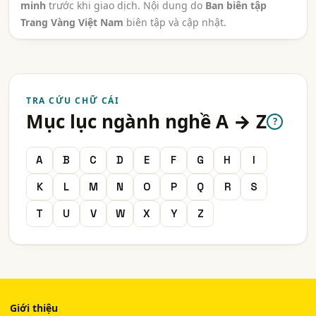
minh
trước khi giao dịch. Nội dung do
Ban biên tập
Trang Vàng Việt Nam
biên tập và cập nhật.
TRA CỨU CHỮ CÁI
Mục lục ngành nghề A → Z
?
A
B
C
D
E
F
G
H
I
K
L
M
N
O
P
Q
R
S
T
U
V
W
X
Y
Z
Giới thiệu