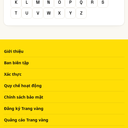
K
L
M
N
O
P
Q
R
S
T
U
V
W
X
Y
Z
Giới thiệu
Ban biên tập
Xác thực
Quy chế hoạt động
Chính sách bảo mật
Đăng ký Trang vàng
Quảng cáo Trang vàng