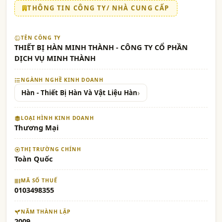
THÔNG TIN CÔNG TY/ NHÀ CUNG CẤP
TÊN CÔNG TY
THIẾT BỊ HÀN MINH THÀNH - CÔNG TY CỔ PHẦN
DỊCH VỤ MINH THÀNH
NGÀNH NGHỀ KINH DOANH
Hàn - Thiết Bị Hàn Và Vật Liệu Hàn
LOẠI HÌNH KINH DOANH
Thương Mại
THỊ TRƯỜNG CHÍNH
Toàn Quốc
MÃ SỐ THUẾ
0103498355
NĂM THÀNH LẬP
2009