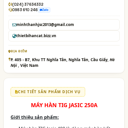
(024) 37634332
0983 610 246
Zalo
minhthanhjsc2013@gmail.com
thietbihancat.bizz.vn
ĐỊA ĐIỂM
P. 405 - B7, Khu TT Nghĩa Tân, Nghĩa Tân, Cầu Giấy,
Hà
Nội
, Việt Nam
CHI TIẾT SẢN PHẨM DỊCH VỤ
MÁY HÀN TIG JASIC 250A
Giới thiệu sản phẩm: