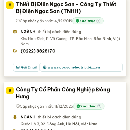
Thiết Bị Điện Ngọc Sơn - Công Ty Thiết
8
Bị Điện Ngọc Sơn (TNHH)
Cập nhật gần nhất: 4/12/2019
Xác thực
?
NGÀNH:
thiết bị cách điện đứng
Khu Hòa Đình, P. Võ Cường, TP. Bắc Ninh,
Bắc Ninh
, Việt
Nam
(0222) 3828170
Gửi Email
www.ngocsonelectric.bizz.vn
Công Ty Cổ Phần Công Nghiệp Đông
9
Hưng
Cập nhật gần nhất: 11/12/2025
Xác thực
?
NGÀNH:
thiết bị cách điện đứng
Quốc Lộ 3, Xã Đông Anh,
Hà Nội
, Việt Nam