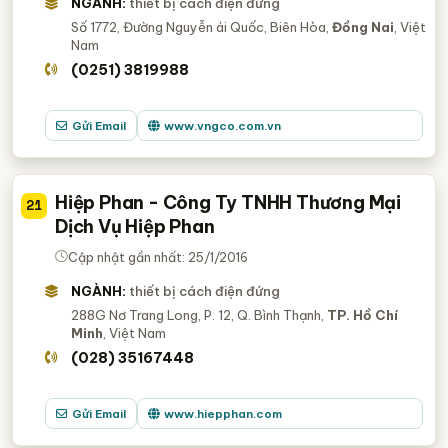
NGÀNH:
thiết bị cách điện đứng
Số 1772, Đường Nguyễn ái Quốc, Biên Hòa,
Đồng Nai
, Việt
Nam
(0251) 3819988
Gửi Email
www.vngco.com.vn
Hiệp Phan - Công Ty TNHH Thương Mại
21
Dịch Vụ Hiệp Phan
Cập nhật gần nhất: 25/1/2016
NGÀNH:
thiết bị cách điện đứng
288G Nơ Trang Long, P. 12, Q. Bình Thạnh,
TP. Hồ Chí
Minh
, Việt Nam
(028) 35167448
Gửi Email
www.hiepphan.com