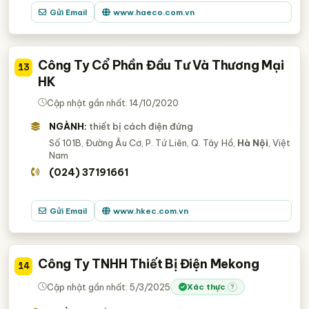
Gửi Email
www.haeco.com.vn
Công Ty Cổ Phần Đầu Tư Và Thương Mại
13
HK
Cập nhật gần nhất: 14/10/2020
NGÀNH:
thiết bị cách điện đứng
Số 101B, Đường Âu Cơ, P. Tứ Liên, Q. Tây Hồ,
Hà Nội
, Việt
Nam
(024) 37191661
Gửi Email
www.hkec.com.vn
Công Ty TNHH Thiết Bị Điện Mekong
14
Cập nhật gần nhất: 5/3/2025
Xác thực
?