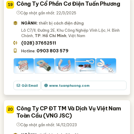
Công Ty Cổ Phần Cơ Điện Tuấn Phương
19
Cập nhật gần nhất: 22/3/2025
NGÀNH:
thiết bị cách điện đứng
Lô C7/II, Đường 2E, Khu Công Nghiệp Vĩnh Lộc, H. Bình
Chánh,
TP. Hồ Chí Minh
, Việt Nam
(028) 37652511
0903 803 579
Hotline:
Gửi Email
www.tuanphuong.com
Công Ty CP ĐT TM Và Dịch Vụ Việt Nam
20
Toàn Cầu (VNG JSC)
Cập nhật gần nhất: 14/12/2023