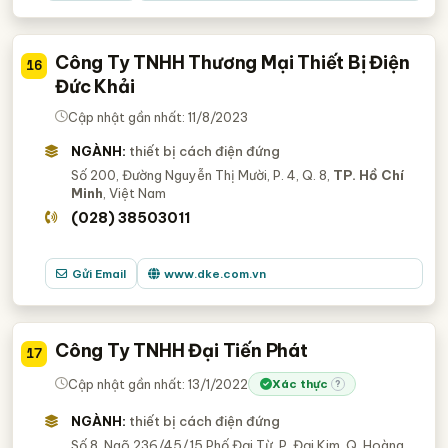
Công Ty TNHH Thương Mại Thiết Bị Điện
16
Đức Khải
Cập nhật gần nhất: 11/8/2023
NGÀNH:
thiết bị cách điện đứng
Số 200, Đường Nguyễn Thị Mười, P. 4, Q. 8,
TP. Hồ Chí
Minh
, Việt Nam
(028) 38503011
Gửi Email
www.dke.com.vn
Công Ty TNHH Đại Tiến Phát
17
Cập nhật gần nhất: 13/1/2022
Xác thực
?
NGÀNH:
thiết bị cách điện đứng
Số 8, Ngõ 236/45/15 Phố Đại Từ, P. Đại Kim, Q. Hoàng