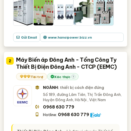
Gửi Email
www.hanoipower.bizz.vn
Máy Biến áp Đông Anh - Tổng Công Ty
2
Thiết Bị Điện Đông Anh - CTCP (EEMC)
Tài trợ
Xác thực
?
NGÀNH:
thiết bị cách điện đứng
Số 189, đường Lâm Tiên, Thị Trấn Đông Anh,
Huyện Đông Anh, Hà Nội
, Việt Nam
0968 630 779
0968 630 779
Hotline: