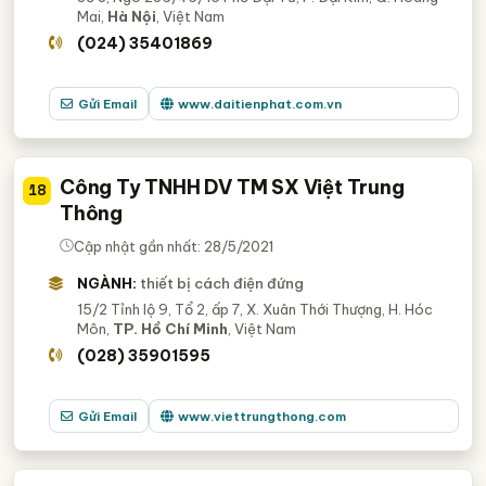
Mai,
Hà Nội
, Việt Nam
(024) 35401869
Gửi Email
www.daitienphat.com.vn
Công Ty TNHH DV TM SX Việt Trung
18
Thông
Cập nhật gần nhất: 28/5/2021
NGÀNH:
thiết bị cách điện đứng
15/2 Tỉnh lộ 9, Tổ 2, ấp 7, X. Xuân Thới Thượng, H. Hóc
Môn,
TP. Hồ Chí Minh
, Việt Nam
(028) 35901595
Gửi Email
www.viettrungthong.com