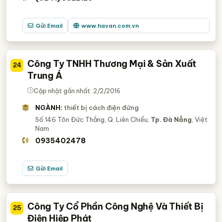
Gửi Email
www.havan.com.vn
Công Ty TNHH Thương Mại & Sản Xuất
24
Trung Á
Cập nhật gần nhất: 2/2/2016
NGÀNH:
thiết bị cách điện đứng
Số 146 Tôn Đức Thắng, Q. Liên Chiểu,
Tp. Đà Nẵng
, Việt
Nam
0935402478
Gửi Email
Công Ty Cổ Phần Công Nghệ Và Thiết Bị
25
Điện Hiệp Phát