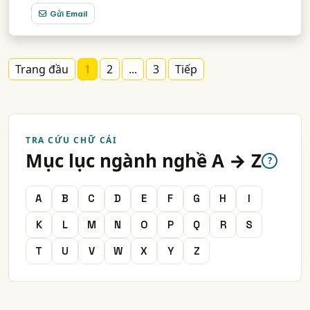
Gửi Email
Trang đầu
1
2
...
3
Tiếp
TRA CỨU CHỮ CÁI
Mục lục ngành nghề A → Z
?
A
B
C
D
E
F
G
H
I
K
L
M
N
O
P
Q
R
S
T
U
V
W
X
Y
Z