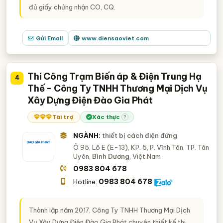
đủ giấy chứng nhận CO, CQ.
Gửi Email
www.diensaoviet.com
Thi Công Trạm Biến áp & Điện Trung Hạ
4
Thế - Công Ty TNHH Thương Mại Dịch Vụ
Xây Dựng Điện Đào Gia Phát
Tài trợ
Xác thực
?
NGÀNH:
thiết bị cách điện đứng
Ô 95, Lô E (E-13), KP. 5, P. Vĩnh Tân, TP. Tân
Uyên,
Bình Dương
, Việt Nam
0983 804 678
0983 804 678
Hotline:
Thành lập năm 2017, Công Ty TNHH Thương Mại Dịch
Vụ Xây Dựng Điện Đào Gia Phát chuyên thiết kế thi