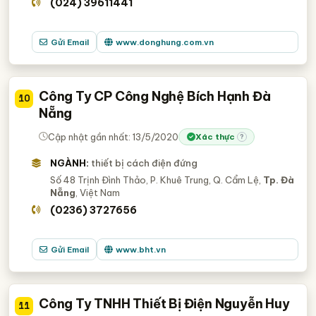
(024) 39611441
Gửi Email
www.donghung.com.vn
Công Ty CP Công Nghệ Bích Hạnh Đà
10
Nẵng
Cập nhật gần nhất: 13/5/2020
Xác thực
?
NGÀNH:
thiết bị cách điện đứng
Số 48 Trịnh Đình Thảo, P. Khuê Trung, Q. Cẩm Lệ,
Tp. Đà
Nẵng
, Việt Nam
(0236) 3727656
Gửi Email
www.bht.vn
Công Ty TNHH Thiết Bị Điện Nguyễn Huy
11