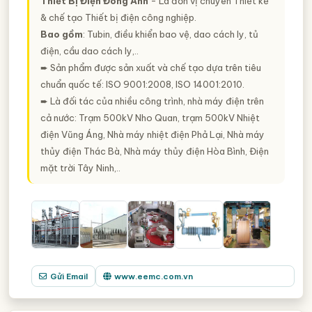
Thiết Bị Điện Đông Anh
- Là đơn vị chuyên Thiết kế
& chế tạo Thiết bị điện công nghiệp.
Bao gồm
: Tubin, điều khiển bao vệ, dao cách ly, tủ
điện, cầu dao cách ly,..
➨ Sản phẩm được sản xuất và chế tạo dựa trên tiêu
chuẩn quốc tế: ISO 9001:2008, ISO 14001:2010.
➨ Là đối tác của nhiều công trình, nhà máy điện trên
cả nước: Trạm 500kV Nho Quan, trạm 500kV Nhiệt
điện Vũng Áng, Nhà máy nhiệt điện Phả Lại, Nhà máy
thủy điện Thác Bà, Nhà máy thủy điện Hòa Bình, Điện
mặt trời Tây Ninh,..
Gửi Email
www.eemc.com.vn