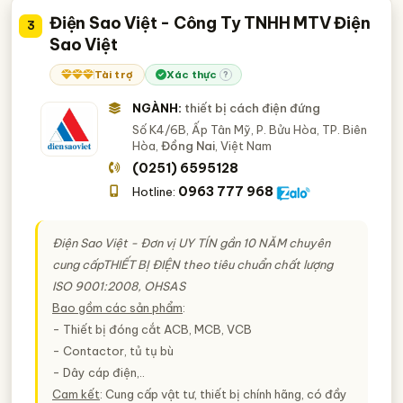
Điện Sao Việt - Công Ty TNHH MTV Điện
3
Sao Việt
Tài trợ
Xác thực
?
NGÀNH:
thiết bị cách điện đứng
Số K4/6B, Ấp Tân Mỹ, P. Bửu Hòa, TP. Biên
Hòa,
Đồng Nai
, Việt Nam
(0251) 6595128
0963 777 968
Hotline:
Điện Sao Việt - Đơn vị
UY TÍN
gần 10 NĂM chuyên
cung cấp
THIẾT BỊ ĐIỆN
theo tiêu chuẩn chất lượng
ISO 9001:2008, OHSAS
Bao gồm các sản phẩm
:
- Thiết bị đóng cắt ACB, MCB, VCB
- Contactor, tủ tụ bù
- Dây cáp điện,..
Cam kết
: Cung cấp vật tư, thiết bị chính hãng, có đầy