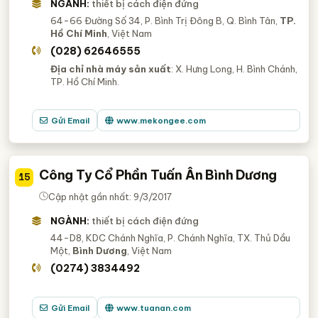
NGÀNH:
thiết bị cách điện đứng
64-66 Đường Số 34, P. Bình Trị Đông B, Q. Bình Tân,
TP.
Hồ Chí Minh
, Việt Nam
(028) 62646555
Địa chỉ nhà máy sản xuất
: X. Hưng Long, H. Bình Chánh,
TP. Hồ Chí Minh.
Gửi Email
www.mekongee.com
Công Ty Cổ Phần Tuấn Ân Bình Dương
15
Cập nhật gần nhất: 9/3/2017
NGÀNH:
thiết bị cách điện đứng
44-D8, KDC Chánh Nghĩa, P. Chánh Nghĩa, TX. Thủ Dầu
Một,
Bình Dương
, Việt Nam
(0274) 3834492
Gửi Email
www.tuanan.com