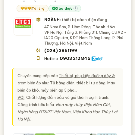
Tài trợ
Xác thực
?
NGÀNH:
thiết bị cách điện đứng
47 Nam Sơn, P. Hàm Rồng,
Thanh Hóa
VP Hà Nội: Tầng 3, Phòng 311, Chung Cư A2 -
IA20 Ciputra, KĐT Nam Thăng Long, P. Phú
Thượng,
Hà Nội
, Việt Nam
(024) 3851199
0903 212 846
Hotline:
Chuyên cung cấp các
Thiết bị, phụ kiện đường dây &
trạm biến áp
như: Tủ bảng điện, thiết bị tự động, Máy
biến áp khô, máy biến áp 3 pha,..
VỚI
: Chất lượng đảm bảo và giá thành cạnh tranh.
Công trình tiêu biểu:
Nhà máy thủy điện Nậm Cát,
Ngân hàng ĐT&PT Việt Nam, Viện Khoa Học Thủy Lợi
Hà Nội
,..