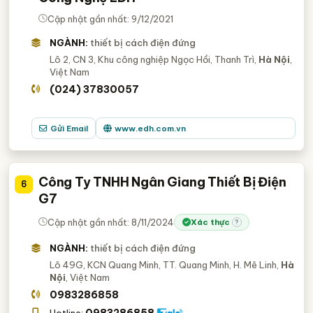
Cập nhật gần nhất: 9/12/2021
NGÀNH:
thiết bị cách điện đứng
Lô 2, CN 3, Khu công nghiệp Ngọc Hồi, Thanh Trì,
Hà Nội
,
Việt Nam
(024) 37830057
Gửi Email
www.edh.com.vn
Công Ty TNHH Ngân Giang Thiết Bị Điện
6
G7
Cập nhật gần nhất: 8/11/2024
Xác thực
?
NGÀNH:
thiết bị cách điện đứng
Lô 49G, KCN Quang Minh, TT. Quang Minh, H. Mê Linh,
Hà
Nội
, Việt Nam
0983286858
0983286858
Hotline: