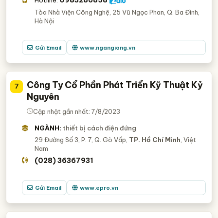
Tòa Nhà Viện Công Nghệ, 25 Vũ Ngọc Phan, Q. Ba Đình,
Hà Nội
Gửi Email
www.ngangiang.vn
Công Ty Cổ Phần Phát Triển Kỹ Thuật Kỷ
7
Nguyên
Cập nhật gần nhất: 7/8/2023
NGÀNH:
thiết bị cách điện đứng
29 Đường Số 3, P. 7, Q. Gò Vấp,
TP. Hồ Chí Minh
, Việt
Nam
(028) 36367931
Gửi Email
www.epro.vn