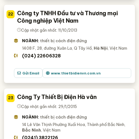
Công ty TNHH Đầu tư và Thương mại
22
Công nghiệp Việt Nam
Cập nhật gần nhất: 11/10/2013
NGÀNH:
thiết bị cách điện đứng
1408 F, 28, đường Xuân La, Q Tây Hồ,
Hà Nội
, Việt Nam
(024) 22606328
Gửi Email
www.thietbidienvn.com.vn
Công Ty Thiết Bị Điện Hà vân
23
Cập nhật gần nhất: 29/1/2015
NGÀNH:
thiết bị cách điện đứng
14 Lê Văn Thịnh Phường Xuối Hoa, Thành phố Bắc Ninh,
Bắc Ninh
, Việt Nam
(0241) 3822126