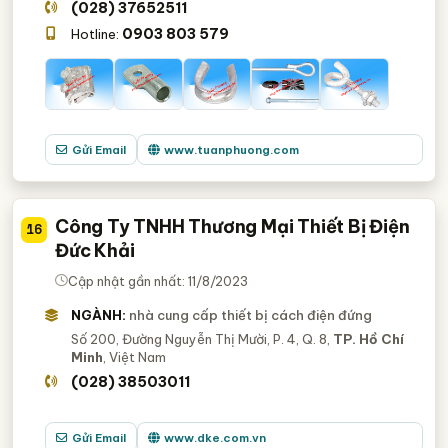
(028) 37652511
0903 803 579
Hotline:
Gửi Email
www.tuanphuong.com
Công Ty TNHH Thương Mại Thiết Bị Điện
16
Đức Khải
Cập nhật gần nhất: 11/8/2023
NGÀNH:
nhà cung cấp thiết bị cách điện đứng
Số 200, Đường Nguyễn Thị Mười, P. 4, Q. 8,
TP. Hồ Chí
Minh
, Việt Nam
(028) 38503011
Gửi Email
www.dke.com.vn