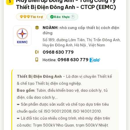
Máy Biến áp Đông Anh - Tổng Công Ty
1
tìm mua thiết bị cách điện đứng
Thiết Bị Điện Đông Anh - CTCP (EEMC)
Tài trợ
Xác thực
?
NGÀNH:
nhà cung cấp thiết bị cách điện
đứng
Số 189, đường Lâm Tiên, Thị Trấn Đông Anh,
Huyện Đông Anh, Hà Nội
, Việt Nam
0968 630 779
0968 630 779
Hotline:
Thiết Bị Điện Đông Anh
- Là đơn vị chuyên Thiết kế
& chế tạo Thiết bị điện công nghiệp.
Bao gồm
: Tubin, điều khiển bao vệ, dao cách ly, tủ
điện, cầu dao cách ly,..
➨ Sản phẩm được sản xuất và chế tạo dựa trên tiêu
chuẩn quốc tế: ISO 9001:2008, ISO 14001:2010.
➨ Là đối tác của nhiều công trình, nhà máy điện trên
cả nước: Trạm 500kV Nho Quan, trạm 500kV Nhiệt