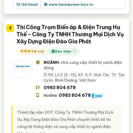
Gửi Email
www.hanoipower.bizz.vn
Thi Công Trạm Biến áp & Điện Trung Hạ
3
Thế - Công Ty TNHH Thương Mại Dịch Vụ
Xây Dựng Điện Đào Gia Phát
Tài trợ
Xác thực
?
NGÀNH:
nhà cung cấp thiết bị cách điện
đứng
Ô 95, Lô E (E-13), KP. 5, P. Vĩnh Tân, TP. Tân
Uyên,
Bình Dương
, Việt Nam
0983 804 678
0983 804 678
Hotline:
Thành lập năm 2017, Công Ty TNHH Thương Mại Dịch
Vụ Xây Dựng Điện Đào Gia Phát chuyên thiết kế thi
công hệ thống điện và cung cấp thiết bị ngành điện.