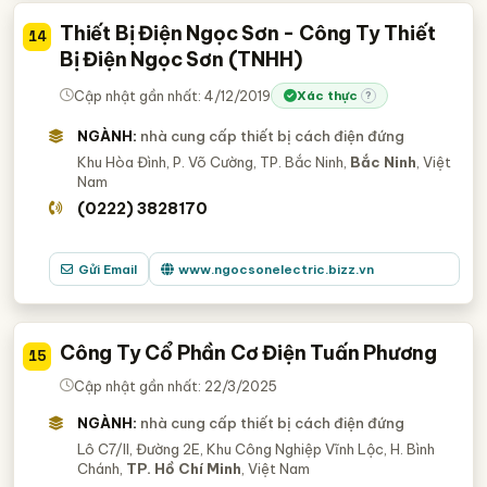
Thiết Bị Điện Ngọc Sơn - Công Ty Thiết
14
Bị Điện Ngọc Sơn (TNHH)
Cập nhật gần nhất: 4/12/2019
Xác thực
?
NGÀNH:
nhà cung cấp thiết bị cách điện đứng
Khu Hòa Đình, P. Võ Cường, TP. Bắc Ninh,
Bắc Ninh
, Việt
Nam
(0222) 3828170
Gửi Email
www.ngocsonelectric.bizz.vn
Công Ty Cổ Phần Cơ Điện Tuấn Phương
15
Cập nhật gần nhất: 22/3/2025
NGÀNH:
nhà cung cấp thiết bị cách điện đứng
Lô C7/II, Đường 2E, Khu Công Nghiệp Vĩnh Lộc, H. Bình
Chánh,
TP. Hồ Chí Minh
, Việt Nam