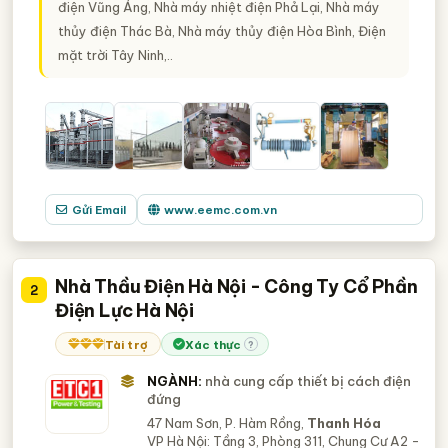
điện Vũng Áng, Nhà máy nhiệt điện Phả Lại, Nhà máy
thủy điện Thác Bà, Nhà máy thủy điện Hòa Bình, Điện
mặt trời Tây Ninh,..
Gửi Email
www.eemc.com.vn
Nhà Thầu Điện Hà Nội - Công Ty Cổ Phần
2
Điện Lực Hà Nội
Tài trợ
Xác thực
?
NGÀNH:
nhà cung cấp thiết bị cách điện
đứng
47 Nam Sơn, P. Hàm Rồng,
Thanh Hóa
VP Hà Nội: Tầng 3, Phòng 311, Chung Cư A2 -