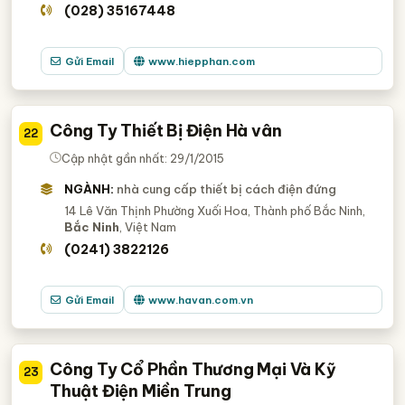
(028) 35167448
Gửi Email
www.hiepphan.com
Công Ty Thiết Bị Điện Hà vân
22
Cập nhật gần nhất: 29/1/2015
NGÀNH:
nhà cung cấp thiết bị cách điện đứng
14 Lê Văn Thịnh Phường Xuối Hoa, Thành phố Bắc Ninh,
Bắc Ninh
, Việt Nam
(0241) 3822126
Gửi Email
www.havan.com.vn
Công Ty Cổ Phần Thương Mại Và Kỹ
23
Thuật Điện Miền Trung