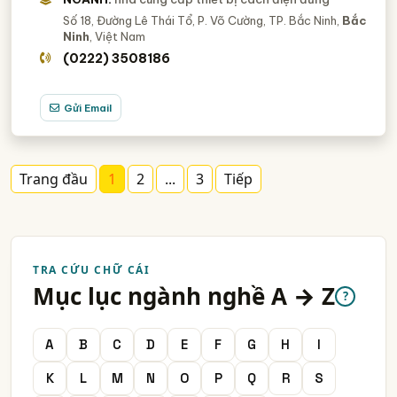
Số 18, Đường Lê Thái Tổ, P. Võ Cường, TP. Bắc Ninh,
Bắc
Ninh
, Việt Nam
(0222) 3508186
Gửi Email
Trang đầu
1
2
...
3
Tiếp
TRA CỨU CHỮ CÁI
Mục lục ngành nghề A → Z
?
A
B
C
D
E
F
G
H
I
K
L
M
N
O
P
Q
R
S