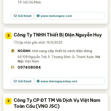
TP. Hồ Chí Minh.
Gửi Email
www.mekongee.com
Công Ty TNHH Thiết Bị Điện Nguyễn Huy
8
Cập nhật gần nhất: 19/9/2025
NGÀNH:
nhà cung cấp thiết bị cách điện đứng
Số 108 Nguyễn Trãi, P. Thượng Đình, Q. Thanh Xuân,
Hà
Nội
, Việt Nam
097408084
Gửi Email
www.diennguyenhuy.net
Công Ty CP ĐT TM Và Dịch Vụ Việt Nam
9
Toàn Cầu (VNG JSC)