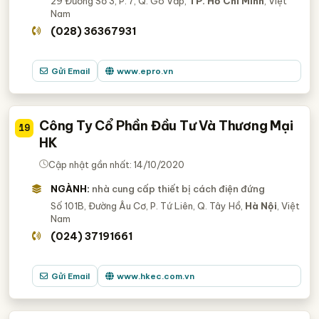
29 Đường Số 3, P. 7, Q. Gò Vấp,
TP. Hồ Chí Minh
, Việt
Nam
(028) 36367931
Gửi Email
www.epro.vn
Công Ty Cổ Phần Đầu Tư Và Thương Mại
19
HK
Cập nhật gần nhất: 14/10/2020
NGÀNH:
nhà cung cấp thiết bị cách điện đứng
Số 101B, Đường Âu Cơ, P. Tứ Liên, Q. Tây Hồ,
Hà Nội
, Việt
Nam
(024) 37191661
Gửi Email
www.hkec.com.vn