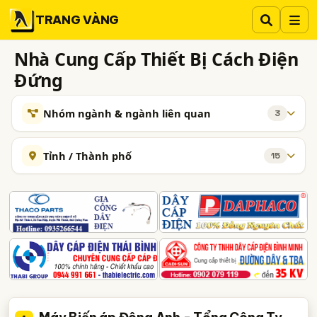
TRANG VÀNG
Nhà Cung Cấp Thiết Bị Cách Điện
Đứng
Nhóm ngành & ngành liên quan
3
NGÀNH XEM THÊM
Tỉnh / Thành phố
15
Thiết Bị Điện - Nhập Khẩu và Phân Phối Thiết Bị Điện
1933
Hà Nội
TP. Hồ Chí Minh (TPHCM)
Đồng Nai
Máy biến áp, Máy Biến Thế (1 Pha, 3 Pha, Kiểu Kín, Hở,.)
169
Bình Dương
Tp. Đà Nẵng
TP. Hải Phòng
Vật Liệu Cách Điện
63
Bắc Ninh
Thái Nguyên
Thanh Hóa
Bạc Liêu
TAG NGÀNH NGHỀ
Bắc Giang
Bến Tre
Gia Lai
Hải Dương
cách điện đứng
thiết bị cách điện đứng
Quảng Bình
nhà cung cấp thiết bị cách điện đứng
công ty sản xuất thiết bị cách điện đứng