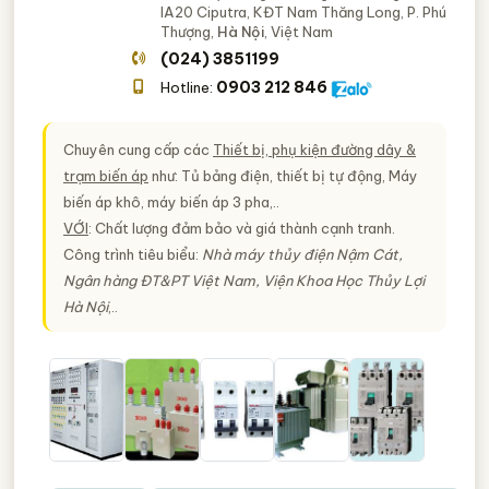
IA20 Ciputra, KĐT Nam Thăng Long, P. Phú
Thượng,
Hà Nội
, Việt Nam
(024) 3851199
0903 212 846
Hotline:
Chuyên cung cấp các
Thiết bị, phụ kiện đường dây &
trạm biến áp
như: Tủ bảng điện, thiết bị tự động, Máy
biến áp khô, máy biến áp 3 pha,..
VỚI
: Chất lượng đảm bảo và giá thành cạnh tranh.
Công trình tiêu biểu:
Nhà máy thủy điện Nậm Cát,
Ngân hàng ĐT&PT Việt Nam, Viện Khoa Học Thủy Lợi
Hà Nội
,..