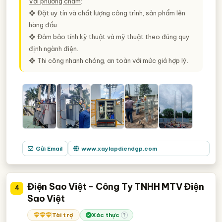
Với phương châm
:
❖ Đặt uy tín và chất lượng công trình, sản phẩm lên
hàng đầu
❖ Đảm bảo tính kỹ thuật và mỹ thuật theo đúng quy
định ngành điện.
❖ Thi công nhanh chóng, an toàn với mức giá hợp lý.
Gửi Email
www.xaylapdiendgp.com
Điện Sao Việt - Công Ty TNHH MTV Điện
4
Sao Việt
Tài trợ
Xác thực
?