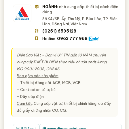
NGÀNH:
nhà cung cấp thiết bị cách điện
đứng
Số K4/6B, Ấp Tân Mỹ, P. Bửu Hòa, TP. Biên
Hòa,
Đồng Nai
, Việt Nam
(0251) 6595128
0963 777 968
Hotline:
Điện Sao Việt - Đơn vị
UY TÍN
gần 10 NĂM chuyên
cung cấp
THIẾT BỊ ĐIỆN
theo tiêu chuẩn chất lượng
ISO 9001:2008, OHSAS
Bao gồm các sản phẩm
:
- Thiết bị đóng cắt ACB, MCB, VCB
- Contactor, tủ tụ bù
- Dây cáp điện,..
Cam kết
: Cung cấp vật tư, thiết bị chính hãng, có đầy
đủ giấy chứng nhận CO, CQ.
Gửi Email
www.diensaoviet.com