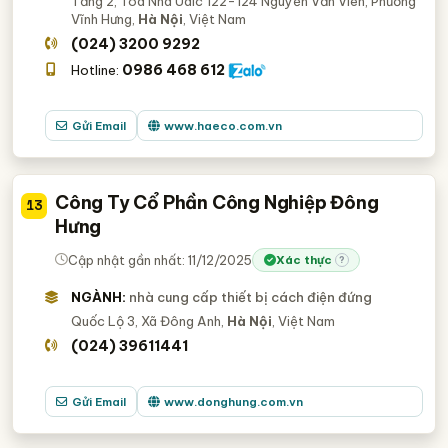
Tầng 2, Tòa Nhà Udic 122-124 Nguyễn Văn Viên, Phường
Vĩnh Hưng,
Hà Nội
, Việt Nam
(024) 3200 9292
0986 468 612
Hotline:
Gửi Email
www.haeco.com.vn
Công Ty Cổ Phần Công Nghiệp Đông
13
Hưng
Cập nhật gần nhất: 11/12/2025
Xác thực
?
NGÀNH:
nhà cung cấp thiết bị cách điện đứng
Quốc Lộ 3, Xã Đông Anh,
Hà Nội
, Việt Nam
(024) 39611441
Gửi Email
www.donghung.com.vn