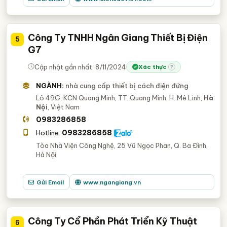
Công Ty TNHH Ngân Giang Thiết Bị Điện
5
G7
Cập nhật gần nhất: 8/11/2024
Xác thực
?
NGÀNH:
nhà cung cấp thiết bị cách điện đứng
Lô 49G, KCN Quang Minh, TT. Quang Minh, H. Mê Linh,
Hà
Nội
, Việt Nam
0983286858
0983286858
Hotline:
Tòa Nhà Viện Công Nghệ, 25 Vũ Ngọc Phan, Q. Ba Đình,
Hà Nội
Gửi Email
www.ngangiang.vn
Công Ty Cổ Phần Phát Triển Kỹ Thuật
6