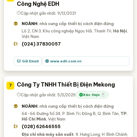
Công Nghệ EDH
Cập nhật gần nhất: 9/12/2021
NGÀNH:
nhà cung cấp thiết bị cách điện đứng
Lô 2, CN 3, Khu công nghiệp Ngọc Hồi, Thanh Trì,
Hà Nội
,
Việt Nam
(024) 37830057
Gửi Email
www.edh.com.vn
Công Ty TNHH Thiết Bị Điện Mekong
7
Cập nhật gần nhất: 5/3/2025
Xác thực
?
NGÀNH:
nhà cung cấp thiết bị cách điện đứng
64-66 Đường Số 34, P. Bình Trị Đông B, Q. Bình Tân,
TP.
Hồ Chí Minh
, Việt Nam
(028) 62646555
Địa chỉ nhà máy sản xuất
: X. Hưng Long, H. Bình Chánh,