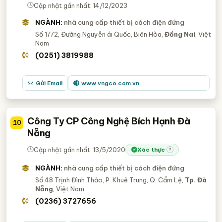
Cập nhật gần nhất: 14/12/2023
NGÀNH:
nhà cung cấp thiết bị cách điện đứng
Số 1772, Đường Nguyễn ái Quốc, Biên Hòa,
Đồng Nai
, Việt
Nam
(0251) 3819988
Gửi Email
www.vngco.com.vn
Công Ty CP Công Nghệ Bích Hạnh Đà
10
Nẵng
Cập nhật gần nhất: 13/5/2020
Xác thực
?
NGÀNH:
nhà cung cấp thiết bị cách điện đứng
Số 48 Trịnh Đình Thảo, P. Khuê Trung, Q. Cẩm Lệ,
Tp. Đà
Nẵng
, Việt Nam
(0236) 3727656